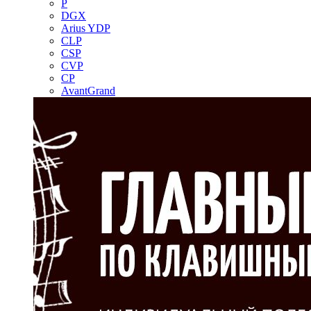
P
DGX
Arius YDP
CLP
CSP
CVP
CP
AvantGrand