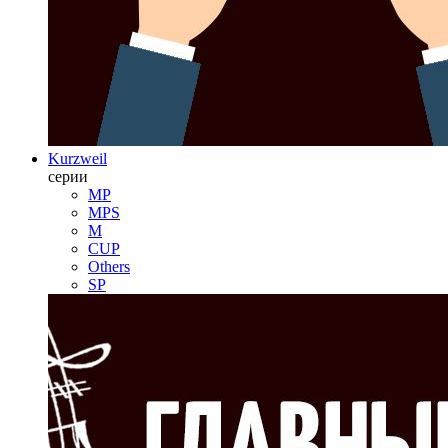
Kurzweil
серии
MP
MPS
M
CUP
Others
SP