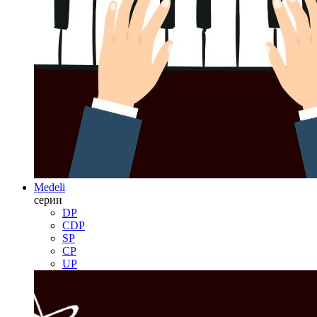
Medeli
серии
DP
CDP
SP
CP
UP