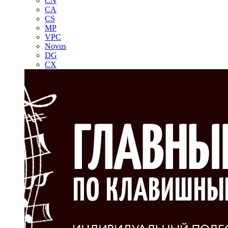
CN
CA
CS
MP
VPC
Novus
DG
CX