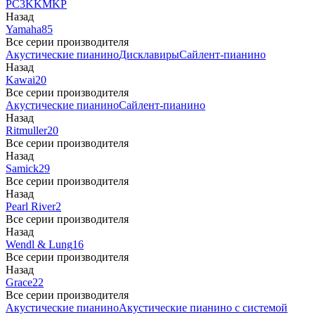
PC3
K
KM
KP
Назад
Yamaha
85
Все серии производителя
Акустические пианино
Дисклавиры
Сайлент-пианино
Назад
Kawai
20
Все серии производителя
Акустические пианино
Сайлент-пианино
Назад
Ritmuller
20
Все серии производителя
Назад
Samick
29
Все серии производителя
Назад
Pearl River
2
Все серии производителя
Назад
Wendl & Lung
16
Все серии производителя
Назад
Grace
22
Все серии производителя
Акустические пианино
Акустические пианино с системой