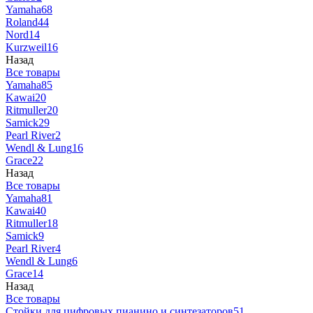
Yamaha
68
Roland
44
Nord
14
Kurzweil
16
Назад
Все товары
Yamaha
85
Kawai
20
Ritmuller
20
Samick
29
Pearl River
2
Wendl & Lung
16
Grace
22
Назад
Все товары
Yamaha
81
Kawai
40
Ritmuller
18
Samick
9
Pearl River
4
Wendl & Lung
6
Grace
14
Назад
Все товары
Стойки для цифровых пианино и синтезаторов
51