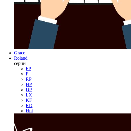
Grace
Roland
серии
FP
F
RP
HP
DP
LX
KF
RD
Hpi