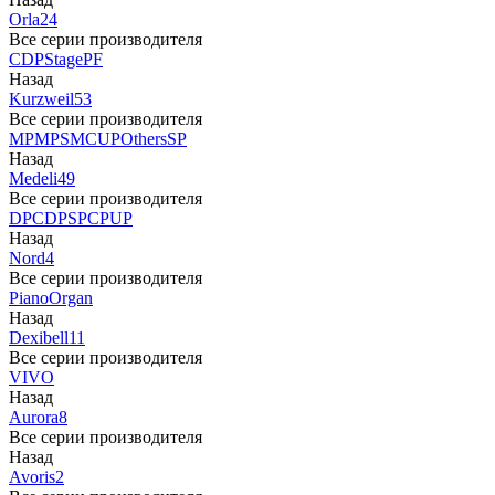
Orla
24
Все серии производителя
CDP
Stage
PF
Назад
Kurzweil
53
Все серии производителя
MP
MPS
M
CUP
Others
SP
Назад
Medeli
49
Все серии производителя
DP
CDP
SP
CP
UP
Назад
Nord
4
Все серии производителя
Piano
Organ
Назад
Dexibell
11
Все серии производителя
VIVO
Назад
Aurora
8
Все серии производителя
Назад
Avoris
2