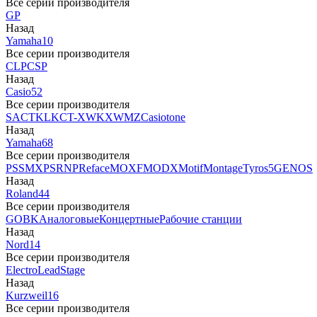
Все серии производителя
GP
Назад
Yamaha
10
Все серии производителя
CLP
CSP
Назад
Casio
52
Все серии производителя
SA
CTK
LK
CT-X
WK
XW
MZ
Casiotone
Назад
Yamaha
68
Все серии производителя
PSS
MX
PSR
NP
Reface
MOXF
MODX
Motif
Montage
Tyros5
GENOS
Назад
Roland
44
Все серии производителя
GO
BK
Аналоговые
Концертные
Рабочие станции
Назад
Nord
14
Все серии производителя
Electro
Lead
Stage
Назад
Kurzweil
16
Все серии производителя