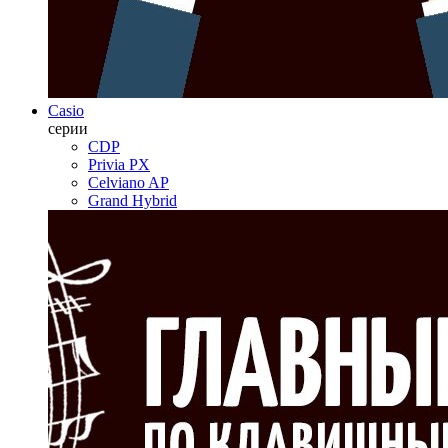
Casio
серии
CDP
Privia PX
Celviano AP
Grand Hybrid