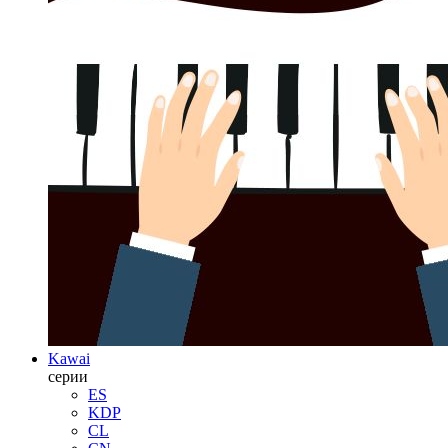
Kawai
серии
ES
KDP
CL