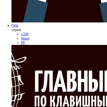
Orla
серии
CDP
Stage
PF