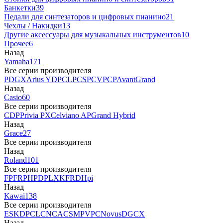
Банкетки
39
Педали для синтезаторов и цифровых пианино
21
Чехлы / Накидки
13
Другие аксессуары для музыкальных инструментов
10
Прочее
6
Назад
Yamaha
171
Все серии производителя
P
DGX
Arius YDP
CLP
CSP
CVP
CP
AvantGrand
Назад
Casio
60
Все серии производителя
CDP
Privia PX
Celviano AP
Grand Hybrid
Назад
Grace
27
Все серии производителя
Назад
Roland
101
Все серии производителя
FP
F
RP
HP
DP
LX
KF
RD
Hpi
Назад
Kawai
138
Все серии производителя
ES
KDP
CL
CN
CA
CS
MP
VPC
Novus
DG
CX
Назад