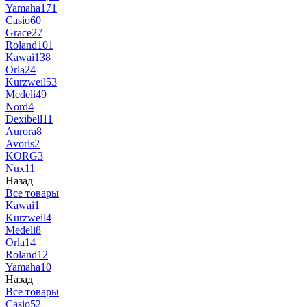
Yamaha
171
Casio
60
Grace
27
Roland
101
Kawai
138
Orla
24
Kurzweil
53
Medeli
49
Nord
4
Dexibell
11
Aurora
8
Avoris
2
KORG
3
Nux
11
Назад
Все товары
Kawai
1
Kurzweil
4
Medeli
8
Orla
14
Roland
12
Yamaha
10
Назад
Все товары
Casio
52