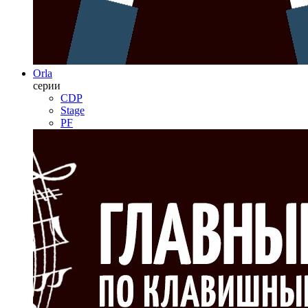
Orla
серии
CDP
Stage
PF