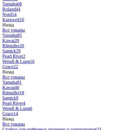
Yamaha
68
Roland
44
Nord
14
Kurzweil
16
Назад
Все товары
Yamaha
85
Kawai
20
Ritmuller
20
Samick
29
Pearl River
2
Wendl & Lung
16
Grace
22
Назад
Все товары
Yamaha
81
Kawai
40
Ritmuller
18
Samick
9
Pearl River
4
Wendl & Lung
6
Grace
14
Назад
Все товары
Стойки для цифровых пианино и синтезаторов
51