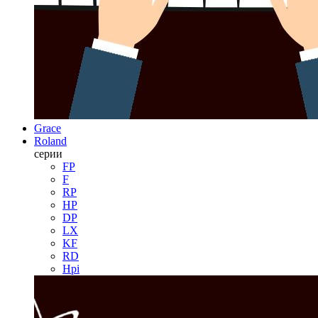
Grace
Roland
серии
FP
F
RP
HP
DP
LX
KF
RD
Hpi