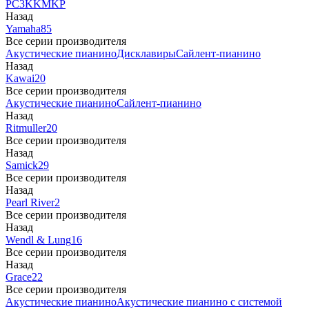
PC3
K
KM
KP
Назад
Yamaha
85
Все серии производителя
Акустические пианино
Дисклавиры
Сайлент-пианино
Назад
Kawai
20
Все серии производителя
Акустические пианино
Сайлент-пианино
Назад
Ritmuller
20
Все серии производителя
Назад
Samick
29
Все серии производителя
Назад
Pearl River
2
Все серии производителя
Назад
Wendl & Lung
16
Все серии производителя
Назад
Grace
22
Все серии производителя
Акустические пианино
Акустические пианино с системой