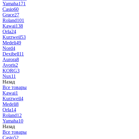
Yamaha
171
Casio
60
Grace
27
Roland
101
Kawai
138
Orla
24
Kurzweil
53
Medeli
49
Nord
4
Dexibell
11
Aurora
8
Avoris
2
KORG
3
Nux
11
Назад
Все товары
Kawai
1
Kurzweil
4
Medeli
8
Orla
14
Roland
12
Yamaha
10
Назад
Все товары
Casio
52