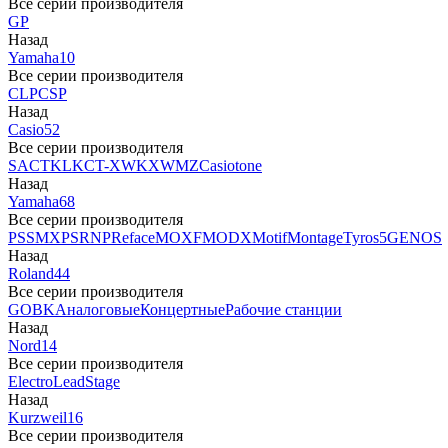
Все серии производителя
GP
Назад
Yamaha
10
Все серии производителя
CLP
CSP
Назад
Casio
52
Все серии производителя
SA
CTK
LK
CT-X
WK
XW
MZ
Casiotone
Назад
Yamaha
68
Все серии производителя
PSS
MX
PSR
NP
Reface
MOXF
MODX
Motif
Montage
Tyros5
GENOS
Назад
Roland
44
Все серии производителя
GO
BK
Аналоговые
Концертные
Рабочие станции
Назад
Nord
14
Все серии производителя
Electro
Lead
Stage
Назад
Kurzweil
16
Все серии производителя