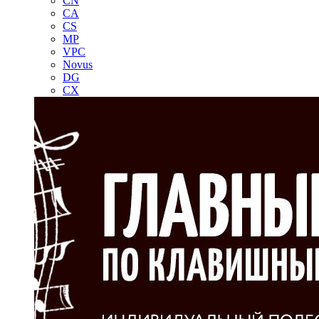
CN
CA
CS
MP
VPC
Novus
DG
CX