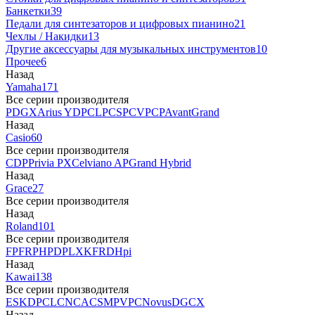
Банкетки
39
Педали для синтезаторов и цифровых пианино
21
Чехлы / Накидки
13
Другие аксессуары для музыкальных инструментов
10
Прочее
6
Назад
Yamaha
171
Все серии производителя
P
DGX
Arius YDP
CLP
CSP
CVP
CP
AvantGrand
Назад
Casio
60
Все серии производителя
CDP
Privia PX
Celviano AP
Grand Hybrid
Назад
Grace
27
Все серии производителя
Назад
Roland
101
Все серии производителя
FP
F
RP
HP
DP
LX
KF
RD
Hpi
Назад
Kawai
138
Все серии производителя
ES
KDP
CL
CN
CA
CS
MP
VPC
Novus
DG
CX
Назад