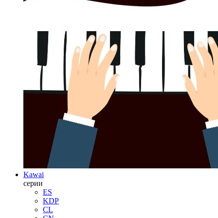
Kawai
серии
ES
KDP
CL