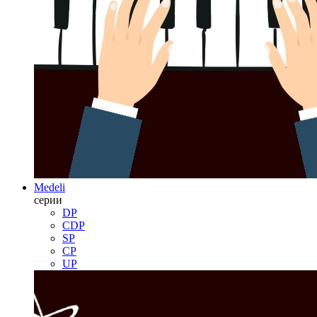
Medeli
серии
DP
CDP
SP
CP
UP