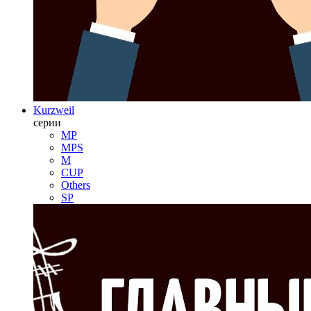
Kurzweil
серии
MP
MPS
M
CUP
Others
SP