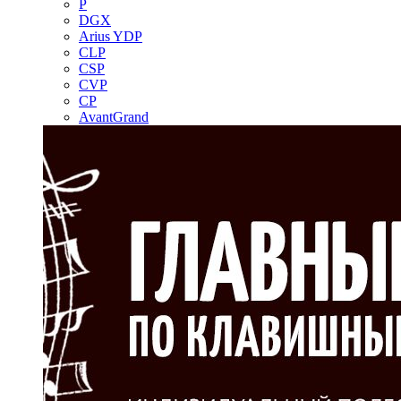
P
DGX
Arius YDP
CLP
CSP
CVP
CP
AvantGrand