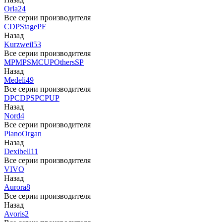
Orla
24
Все серии производителя
CDP
Stage
PF
Назад
Kurzweil
53
Все серии производителя
MP
MPS
M
CUP
Others
SP
Назад
Medeli
49
Все серии производителя
DP
CDP
SP
CP
UP
Назад
Nord
4
Все серии производителя
Piano
Organ
Назад
Dexibell
11
Все серии производителя
VIVO
Назад
Aurora
8
Все серии производителя
Назад
Avoris
2