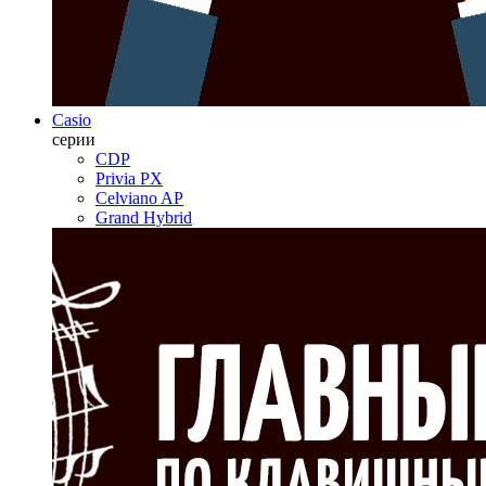
Casio
серии
CDP
Privia PX
Celviano AP
Grand Hybrid