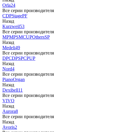
Orla
24
Все серии производителя
CDP
Stage
PF
Назад
Kurzweil
53
Все серии производителя
MP
MPS
M
CUP
Others
SP
Назад
Medeli
49
Все серии производителя
DP
CDP
SP
CP
UP
Назад
Nord
4
Все серии производителя
Piano
Organ
Назад
Dexibell
11
Все серии производителя
VIVO
Назад
Aurora
8
Все серии производителя
Назад
Avoris
2