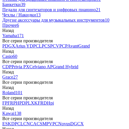
Банкетки
39
Педали для синтезаторов и цифровых пианино
21
Чехлы / Накидки
13
Другие аксессуары для музыкальных инструментов
10
Прочее
6
Назад
Yamaha
171
Все серии производителя
P
DGX
Arius YDP
CLP
CSP
CVP
CP
AvantGrand
Назад
Casio
60
Все серии производителя
CDP
Privia PX
Celviano AP
Grand Hybrid
Назад
Grace
27
Все серии производителя
Назад
Roland
101
Все серии производителя
FP
F
RP
HP
DP
LX
KF
RD
Hpi
Назад
Kawai
138
Все серии производителя
ES
KDP
CL
CN
CA
CS
MP
VPC
Novus
DG
CX
Назад