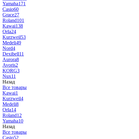
Yamaha
171
Casio
60
Grace
27
Roland
101
Kawai
138
Orla
24
Kurzweil
53
Medeli
49
Nord
4
Dexibell
11
Aurora
8
Avoris
2
KORG
3
Nux
11
Назад
Все товары
Kawai
1
Kurzweil
4
Medeli
8
Orla
14
Roland
12
Yamaha
10
Назад
Все товары
Casio
52