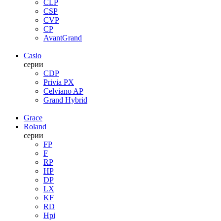
CLP
CSP
CVP
CP
AvantGrand
Casio
серии
CDP
Privia PX
Celviano AP
Grand Hybrid
Grace
Roland
серии
FP
F
RP
HP
DP
LX
KF
RD
Hpi