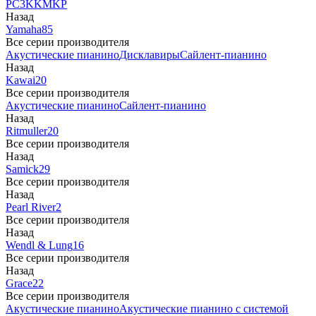
PC3
K
KM
KP
Назад
Yamaha
85
Все серии производителя
Акустические пианино
Дисклавиры
Сайлент-пианино
Назад
Kawai
20
Все серии производителя
Акустические пианино
Сайлент-пианино
Назад
Ritmuller
20
Все серии производителя
Назад
Samick
29
Все серии производителя
Назад
Pearl River
2
Все серии производителя
Назад
Wendl & Lung
16
Все серии производителя
Назад
Grace
22
Все серии производителя
Акустические пианино
Акустические пианино с системой