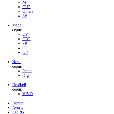
M
CUP
Others
SP
Medeli
серии
DP
CDP
SP
CP
UP
Nord
серии
Piano
Organ
Dexibell
серии
VIVO
Aurora
Avoris
KORG