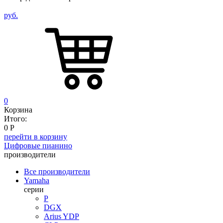
руб.
0
Корзина
Итого:
0
Р
перейти в корзину
Цифровые пианино
производители
Все производители
Yamaha
серии
P
DGX
Arius YDP