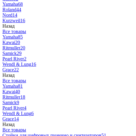
Yamaha
68
Roland
44
Nord
14
Kurzweil
16
Назад
Все товары
Yamaha
85
Kawai
20
Ritmuller
20
Samick
29
Pearl River
2
Wendl & Lung
16
Grace
22
Назад
Все товары
Yamaha
81
Kawai
40
Ritmuller
18
Samick
9
Pearl River
4
Wendl & Lung
6
Grace
14
Назад
Все товары
Стойки для цифровых пианино и синтезаторов
51