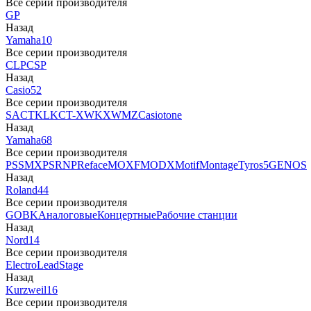
Все серии производителя
GP
Назад
Yamaha
10
Все серии производителя
CLP
CSP
Назад
Casio
52
Все серии производителя
SA
CTK
LK
CT-X
WK
XW
MZ
Casiotone
Назад
Yamaha
68
Все серии производителя
PSS
MX
PSR
NP
Reface
MOXF
MODX
Motif
Montage
Tyros5
GENOS
Назад
Roland
44
Все серии производителя
GO
BK
Аналоговые
Концертные
Рабочие станции
Назад
Nord
14
Все серии производителя
Electro
Lead
Stage
Назад
Kurzweil
16
Все серии производителя