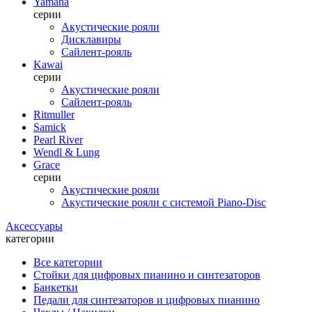
Yamaha
серии
Акустические рояли
Дисклавиры
Сайлент-рояль
Kawai
серии
Акустические рояли
Сайлент-рояль
Ritmuller
Samick
Pearl River
Wendl & Lung
Grace
серии
Акустические рояли
Акустические рояли с системой Piano-Disc
Аксессуары
категории
Все категории
Стойки для цифровых пианино и синтезаторов
Банкетки
Педали для синтезаторов и цифровых пианино