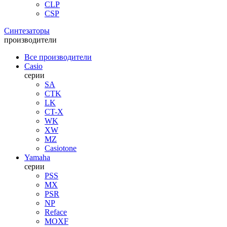
CLP
CSP
Синтезаторы
производители
Все производители
Casio
серии
SA
CTK
LK
CT-X
WK
XW
MZ
Casiotone
Yamaha
серии
PSS
MX
PSR
NP
Reface
MOXF