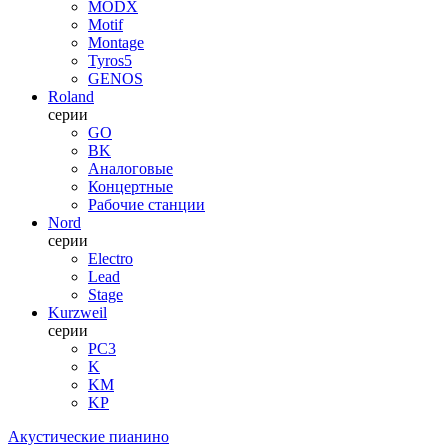
MODX
Motif
Montage
Tyros5
GENOS
Roland
серии
GO
BK
Аналоговые
Концертные
Рабочие станции
Nord
серии
Electro
Lead
Stage
Kurzweil
серии
PC3
K
KM
KP
Акустические пианино