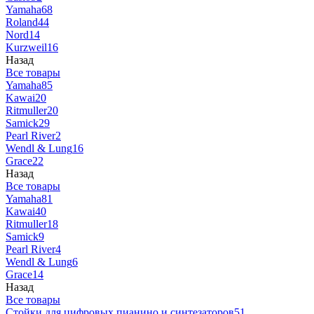
Yamaha
68
Roland
44
Nord
14
Kurzweil
16
Назад
Все товары
Yamaha
85
Kawai
20
Ritmuller
20
Samick
29
Pearl River
2
Wendl & Lung
16
Grace
22
Назад
Все товары
Yamaha
81
Kawai
40
Ritmuller
18
Samick
9
Pearl River
4
Wendl & Lung
6
Grace
14
Назад
Все товары
Стойки для цифровых пианино и синтезаторов
51