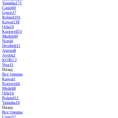
Yamaha
171
Casio
60
Grace
27
Roland
101
Kawai
138
Orla
24
Kurzweil
53
Medeli
49
Nord
4
Dexibell
11
Aurora
8
Avoris
2
KORG
3
Nux
11
Назад
Все товары
Kawai
1
Kurzweil
4
Medeli
8
Orla
14
Roland
12
Yamaha
10
Назад
Все товары
Casio
52