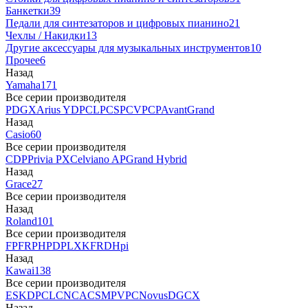
Банкетки
39
Педали для синтезаторов и цифровых пианино
21
Чехлы / Накидки
13
Другие аксессуары для музыкальных инструментов
10
Прочее
6
Назад
Yamaha
171
Все серии производителя
P
DGX
Arius YDP
CLP
CSP
CVP
CP
AvantGrand
Назад
Casio
60
Все серии производителя
CDP
Privia PX
Celviano AP
Grand Hybrid
Назад
Grace
27
Все серии производителя
Назад
Roland
101
Все серии производителя
FP
F
RP
HP
DP
LX
KF
RD
Hpi
Назад
Kawai
138
Все серии производителя
ES
KDP
CL
CN
CA
CS
MP
VPC
Novus
DG
CX
Назад