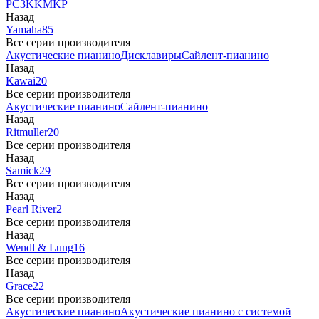
PC3
K
KM
KP
Назад
Yamaha
85
Все серии производителя
Акустические пианино
Дисклавиры
Сайлент-пианино
Назад
Kawai
20
Все серии производителя
Акустические пианино
Сайлент-пианино
Назад
Ritmuller
20
Все серии производителя
Назад
Samick
29
Все серии производителя
Назад
Pearl River
2
Все серии производителя
Назад
Wendl & Lung
16
Все серии производителя
Назад
Grace
22
Все серии производителя
Акустические пианино
Акустические пианино с системой