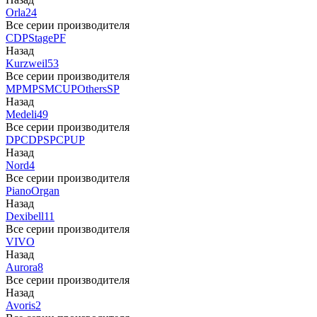
Orla
24
Все серии производителя
CDP
Stage
PF
Назад
Kurzweil
53
Все серии производителя
MP
MPS
M
CUP
Others
SP
Назад
Medeli
49
Все серии производителя
DP
CDP
SP
CP
UP
Назад
Nord
4
Все серии производителя
Piano
Organ
Назад
Dexibell
11
Все серии производителя
VIVO
Назад
Aurora
8
Все серии производителя
Назад
Avoris
2