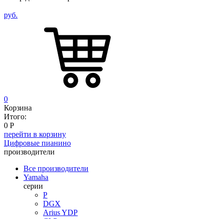
руб.
0
Корзина
Итого:
0
Р
перейти в корзину
Цифровые пианино
производители
Все производители
Yamaha
серии
P
DGX
Arius YDP