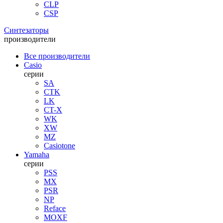
CLP
CSP
Синтезаторы
производители
Все производители
Casio
серии
SA
CTK
LK
CT-X
WK
XW
MZ
Casiotone
Yamaha
серии
PSS
MX
PSR
NP
Reface
MOXF