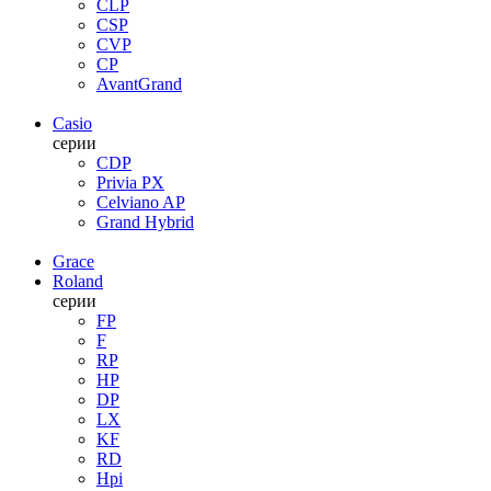
CLP
CSP
CVP
CP
AvantGrand
Casio
серии
CDP
Privia PX
Celviano AP
Grand Hybrid
Grace
Roland
серии
FP
F
RP
HP
DP
LX
KF
RD
Hpi