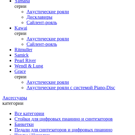
Yamaha
серии
Акустические рояли
Дисклавиры
Сайлент-рояль
Kawai
серии
Акустические рояли
Сайлент-рояль
Ritmuller
Samick
Pearl River
Wendl & Lung
Grace
серии
Акустические рояли
Акустические рояли с системой Piano-Disc
Аксессуары
категории
Все категории
Стойки для цифровых пианино и синтезаторов
Банкетки
Педали для синтезаторов и цифровых пианино