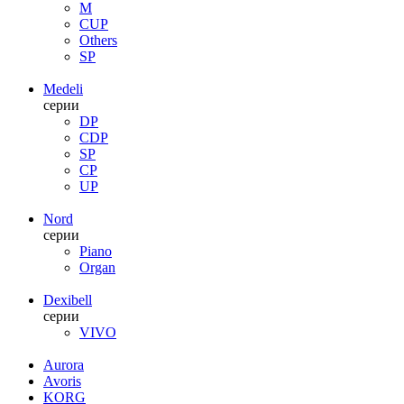
M
CUP
Others
SP
Medeli
серии
DP
CDP
SP
CP
UP
Nord
серии
Piano
Organ
Dexibell
серии
VIVO
Aurora
Avoris
KORG