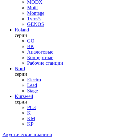
MODX
Motif
Montage
Tyros5
GENOS
Roland
серии
GO
BK
Аналоговые
Концертные
Рабочие станции
Nord
серии
Electro
Lead
Stage
Kurzweil
серии
PC3
K
KM
KP
Акустические пианино