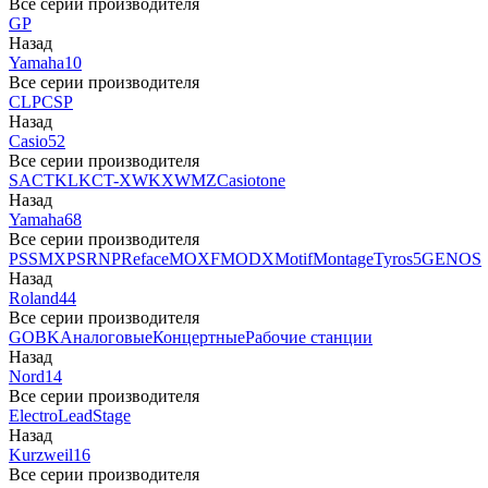
Все серии производителя
GP
Назад
Yamaha
10
Все серии производителя
CLP
CSP
Назад
Casio
52
Все серии производителя
SA
CTK
LK
CT-X
WK
XW
MZ
Casiotone
Назад
Yamaha
68
Все серии производителя
PSS
MX
PSR
NP
Reface
MOXF
MODX
Motif
Montage
Tyros5
GENOS
Назад
Roland
44
Все серии производителя
GO
BK
Аналоговые
Концертные
Рабочие станции
Назад
Nord
14
Все серии производителя
Electro
Lead
Stage
Назад
Kurzweil
16
Все серии производителя