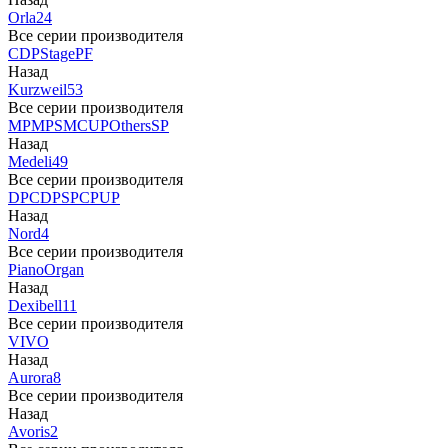
Orla
24
Все серии производителя
CDP
Stage
PF
Назад
Kurzweil
53
Все серии производителя
MP
MPS
M
CUP
Others
SP
Назад
Medeli
49
Все серии производителя
DP
CDP
SP
CP
UP
Назад
Nord
4
Все серии производителя
Piano
Organ
Назад
Dexibell
11
Все серии производителя
VIVO
Назад
Aurora
8
Все серии производителя
Назад
Avoris
2