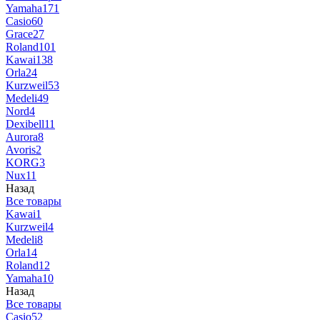
Yamaha
171
Casio
60
Grace
27
Roland
101
Kawai
138
Orla
24
Kurzweil
53
Medeli
49
Nord
4
Dexibell
11
Aurora
8
Avoris
2
KORG
3
Nux
11
Назад
Все товары
Kawai
1
Kurzweil
4
Medeli
8
Orla
14
Roland
12
Yamaha
10
Назад
Все товары
Casio
52