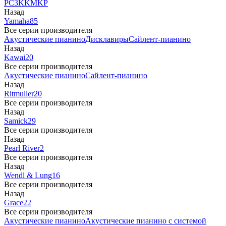
PC3
K
KM
KP
Назад
Yamaha
85
Все серии производителя
Акустические пианино
Дисклавиры
Сайлент-пианино
Назад
Kawai
20
Все серии производителя
Акустические пианино
Сайлент-пианино
Назад
Ritmuller
20
Все серии производителя
Назад
Samick
29
Все серии производителя
Назад
Pearl River
2
Все серии производителя
Назад
Wendl & Lung
16
Все серии производителя
Назад
Grace
22
Все серии производителя
Акустические пианино
Акустические пианино с системой