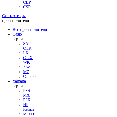
CLP
CSP
Синтезаторы
производители
Все производители
Casio
серии
SA
CTK
LK
CT-X
WK
XW
MZ
Casiotone
Yamaha
серии
PSS
MX
PSR
NP
Reface
MOXF