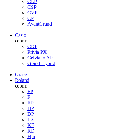
CLP
CSP
CVP
CP
AvantGrand
Casio
серии
CDP
Privia PX
Celviano AP
Grand Hybrid
Grace
Roland
серии
FP
F
RP
HP
DP
LX
KF
RD
Hpi