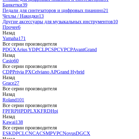
Банкетки
39
Педали для синтезаторов и цифровых пианино
21
Чехлы / Накидки
13
Другие аксессуары для музыкальных инструментов
10
Прочее
6
Назад
Yamaha
171
Все серии производителя
P
DGX
Arius YDP
CLP
CSP
CVP
CP
AvantGrand
Назад
Casio
60
Все серии производителя
CDP
Privia PX
Celviano AP
Grand Hybrid
Назад
Grace
27
Все серии производителя
Назад
Roland
101
Все серии производителя
FP
F
RP
HP
DP
LX
KF
RD
Hpi
Назад
Kawai
138
Все серии производителя
ES
KDP
CL
CN
CA
CS
MP
VPC
Novus
DG
CX
Назад