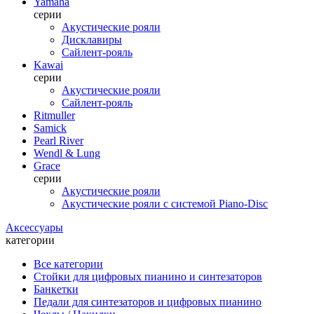
Yamaha
серии
Акустические рояли
Дисклавиры
Сайлент-рояль
Kawai
серии
Акустические рояли
Сайлент-рояль
Ritmuller
Samick
Pearl River
Wendl & Lung
Grace
серии
Акустические рояли
Акустические рояли с системой Piano-Disc
Аксессуары
категории
Все категории
Стойки для цифровых пианино и синтезаторов
Банкетки
Педали для синтезаторов и цифровых пианино