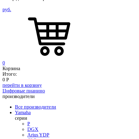
руб.
0
Корзина
Итого:
0
Р
перейти в корзину
Цифровые пианино
производители
Все производители
Yamaha
серии
P
DGX
Arius YDP