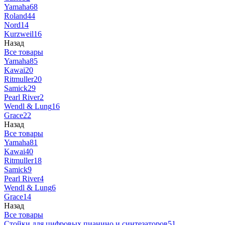
Yamaha
68
Roland
44
Nord
14
Kurzweil
16
Назад
Все товары
Yamaha
85
Kawai
20
Ritmuller
20
Samick
29
Pearl River
2
Wendl & Lung
16
Grace
22
Назад
Все товары
Yamaha
81
Kawai
40
Ritmuller
18
Samick
9
Pearl River
4
Wendl & Lung
6
Grace
14
Назад
Все товары
Стойки для цифровых пианино и синтезаторов
51