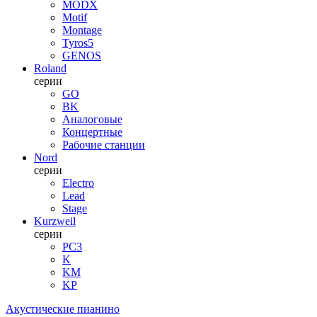
MODX
Motif
Montage
Tyros5
GENOS
Roland
серии
GO
BK
Аналоговые
Концертные
Рабочие станции
Nord
серии
Electro
Lead
Stage
Kurzweil
серии
PC3
K
KM
KP
Акустические пианино