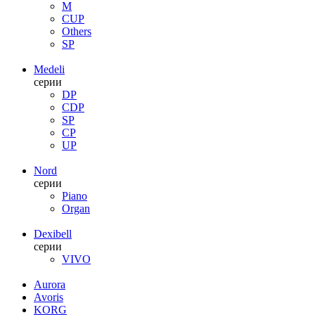
M
CUP
Others
SP
Medeli
серии
DP
CDP
SP
CP
UP
Nord
серии
Piano
Organ
Dexibell
серии
VIVO
Aurora
Avoris
KORG