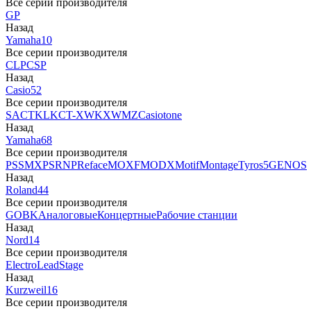
Все серии производителя
GP
Назад
Yamaha
10
Все серии производителя
CLP
CSP
Назад
Casio
52
Все серии производителя
SA
CTK
LK
CT-X
WK
XW
MZ
Casiotone
Назад
Yamaha
68
Все серии производителя
PSS
MX
PSR
NP
Reface
MOXF
MODX
Motif
Montage
Tyros5
GENOS
Назад
Roland
44
Все серии производителя
GO
BK
Аналоговые
Концертные
Рабочие станции
Назад
Nord
14
Все серии производителя
Electro
Lead
Stage
Назад
Kurzweil
16
Все серии производителя