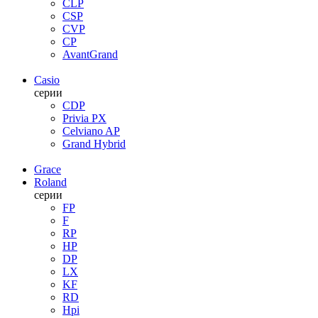
CLP
CSP
CVP
CP
AvantGrand
Casio
серии
CDP
Privia PX
Celviano AP
Grand Hybrid
Grace
Roland
серии
FP
F
RP
HP
DP
LX
KF
RD
Hpi