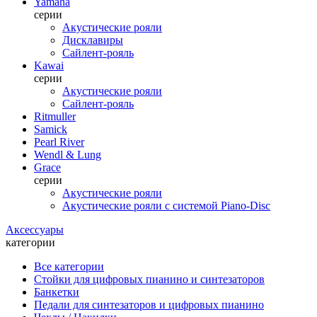
Yamaha
серии
Акустические рояли
Дисклавиры
Сайлент-рояль
Kawai
серии
Акустические рояли
Сайлент-рояль
Ritmuller
Samick
Pearl River
Wendl & Lung
Grace
серии
Акустические рояли
Акустические рояли с системой Piano-Disc
Аксессуары
категории
Все категории
Стойки для цифровых пианино и синтезаторов
Банкетки
Педали для синтезаторов и цифровых пианино