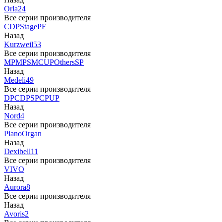
Orla
24
Все серии производителя
CDP
Stage
PF
Назад
Kurzweil
53
Все серии производителя
MP
MPS
M
CUP
Others
SP
Назад
Medeli
49
Все серии производителя
DP
CDP
SP
CP
UP
Назад
Nord
4
Все серии производителя
Piano
Organ
Назад
Dexibell
11
Все серии производителя
VIVO
Назад
Aurora
8
Все серии производителя
Назад
Avoris
2