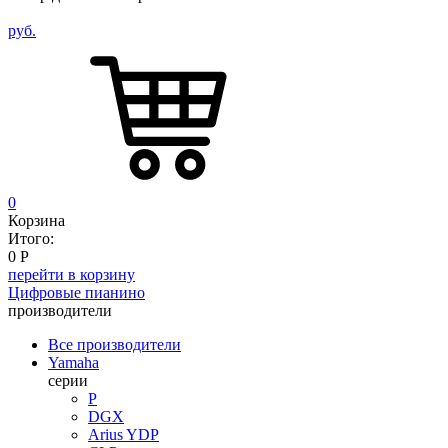
руб.
0
Корзина
Итого:
0
Р
перейти в корзину
Цифровые пианино
производители
Все производители
Yamaha
серии
P
DGX
Arius YDP