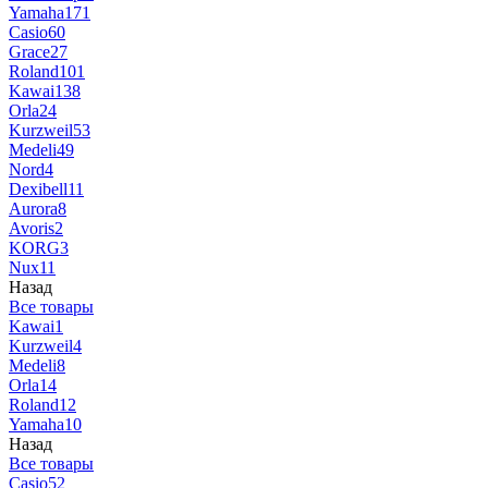
Yamaha
171
Casio
60
Grace
27
Roland
101
Kawai
138
Orla
24
Kurzweil
53
Medeli
49
Nord
4
Dexibell
11
Aurora
8
Avoris
2
KORG
3
Nux
11
Назад
Все товары
Kawai
1
Kurzweil
4
Medeli
8
Orla
14
Roland
12
Yamaha
10
Назад
Все товары
Casio
52