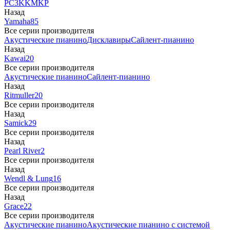
PC3
K
KM
KP
Назад
Yamaha
85
Все серии производителя
Акустические пианино
Дисклавиры
Сайлент-пианино
Назад
Kawai
20
Все серии производителя
Акустические пианино
Сайлент-пианино
Назад
Ritmuller
20
Все серии производителя
Назад
Samick
29
Все серии производителя
Назад
Pearl River
2
Все серии производителя
Назад
Wendl & Lung
16
Все серии производителя
Назад
Grace
22
Все серии производителя
Акустические пианино
Акустические пианино с системой