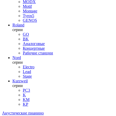
MODX
Motif
Montage
Tyros5
GENOS
Roland
серии
GO
BK
Аналоговые
Концертные
Рабочие станции
Nord
серии
Electro
Lead
Stage
Kurzweil
серии
PC3
K
KM
KP
Акустические пианино