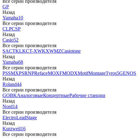
Все серии производителя
GP
Назад
Yamaha
10
Все серии производителя
CLP
CSP
Назад
Casio
52
Все серии производителя
SA
CTK
LK
CT-X
WK
XW
MZ
Casiotone
Назад
Yamaha
68
Все серии производителя
PSS
MX
PSR
NP
Reface
MOXF
MODX
Motif
Montage
Tyros5
GENOS
Назад
Roland
44
Все серии производителя
GO
BK
Аналоговые
Концертные
Рабочие станции
Назад
Nord
14
Все серии производителя
Electro
Lead
Stage
Назад
Kurzweil
16
Все серии производителя