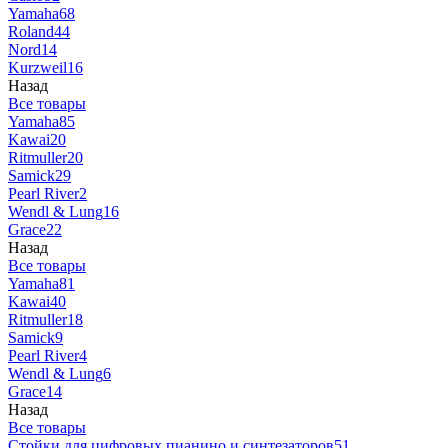
Yamaha
68
Roland
44
Nord
14
Kurzweil
16
Назад
Все товары
Yamaha
85
Kawai
20
Ritmuller
20
Samick
29
Pearl River
2
Wendl & Lung
16
Grace
22
Назад
Все товары
Yamaha
81
Kawai
40
Ritmuller
18
Samick
9
Pearl River
4
Wendl & Lung
6
Grace
14
Назад
Все товары
Стойки для цифровых пианино и синтезаторов
51