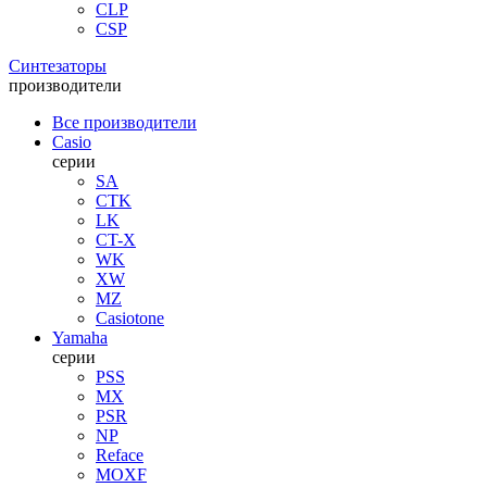
CLP
CSP
Синтезаторы
производители
Все производители
Casio
серии
SA
CTK
LK
CT-X
WK
XW
MZ
Casiotone
Yamaha
серии
PSS
MX
PSR
NP
Reface
MOXF