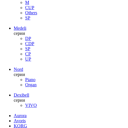
M
CUP
Others
SP
Medeli
серии
DP
CDP
SP
CP
UP
Nord
серии
Piano
Organ
Dexibell
серии
VIVO
Aurora
Avoris
KORG