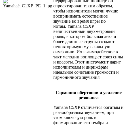
перфорированный пюпитр: он
спроектирован таким образом,
чтобы исполнители могли лучше
воспринимать естественное
звучание во время игры по
нотам.
Yamaha C5XP -
величественный двухметровый
рояль, в котором большая дека и
более длинные струны создают
неповторимую музыкальную
симфонию. Их взаимодействие в
такт мелодии воплощает союз силы
и красоты. Этот инструмент дарит
исполнителям и дирижёрам
идеальное сочетание громкости и
гармоничного звучания.
Гармония обертонов и усиление
резонанса
Yamaha C5XP отличается богатым и
разнообразным звучанием, при
этом ключевую роль в
формировании его тембра и