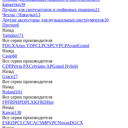
Банкетки
39
Педали для синтезаторов и цифровых пианино
21
Чехлы / Накидки
13
Другие аксессуары для музыкальных инструментов
10
Прочее
6
Назад
Yamaha
171
Все серии производителя
P
DGX
Arius YDP
CLP
CSP
CVP
CP
AvantGrand
Назад
Casio
60
Все серии производителя
CDP
Privia PX
Celviano AP
Grand Hybrid
Назад
Grace
27
Все серии производителя
Назад
Roland
101
Все серии производителя
FP
F
RP
HP
DP
LX
KF
RD
Hpi
Назад
Kawai
138
Все серии производителя
ES
KDP
CL
CN
CA
CS
MP
VPC
Novus
DG
CX
Назад