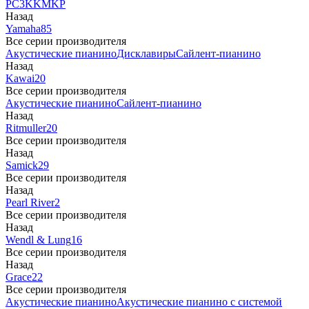
PC3
K
KM
KP
Назад
Yamaha
85
Все серии производителя
Акустические пианино
Дисклавиры
Сайлент-пианино
Назад
Kawai
20
Все серии производителя
Акустические пианино
Сайлент-пианино
Назад
Ritmuller
20
Все серии производителя
Назад
Samick
29
Все серии производителя
Назад
Pearl River
2
Все серии производителя
Назад
Wendl & Lung
16
Все серии производителя
Назад
Grace
22
Все серии производителя
Акустические пианино
Акустические пианино с системой