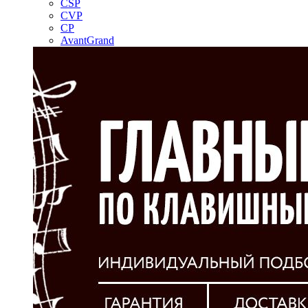
CSP
CVP
CP
AvantGrand