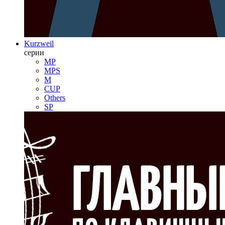
Kurzweil
серии
MP
MPS
M
CUP
Others
SP