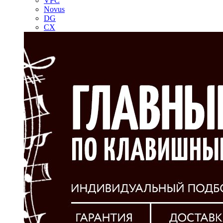
VPC
Novus
DG
CX