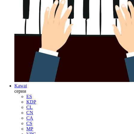
Kawai
серии
ES
KDP
CL
CN
CA
CS
MP