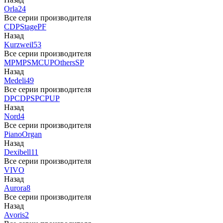
Orla
24
Все серии производителя
CDP
Stage
PF
Назад
Kurzweil
53
Все серии производителя
MP
MPS
M
CUP
Others
SP
Назад
Medeli
49
Все серии производителя
DP
CDP
SP
CP
UP
Назад
Nord
4
Все серии производителя
Piano
Organ
Назад
Dexibell
11
Все серии производителя
VIVO
Назад
Aurora
8
Все серии производителя
Назад
Avoris
2