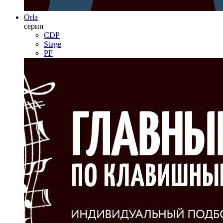
Orla
серии
CDP
Stage
PF