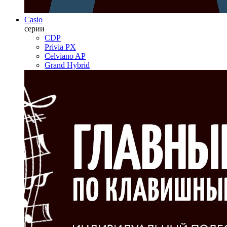
Casio
серии
CDP
Privia PX
Celviano AP
Grand Hybrid