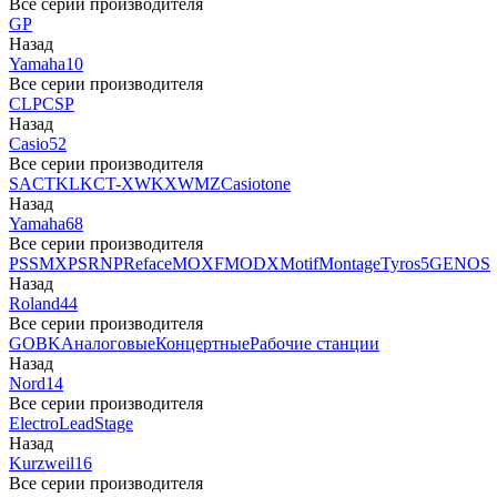
Все серии производителя
GP
Назад
Yamaha
10
Все серии производителя
CLP
CSP
Назад
Casio
52
Все серии производителя
SA
CTK
LK
CT-X
WK
XW
MZ
Casiotone
Назад
Yamaha
68
Все серии производителя
PSS
MX
PSR
NP
Reface
MOXF
MODX
Motif
Montage
Tyros5
GENOS
Назад
Roland
44
Все серии производителя
GO
BK
Аналоговые
Концертные
Рабочие станции
Назад
Nord
14
Все серии производителя
Electro
Lead
Stage
Назад
Kurzweil
16
Все серии производителя