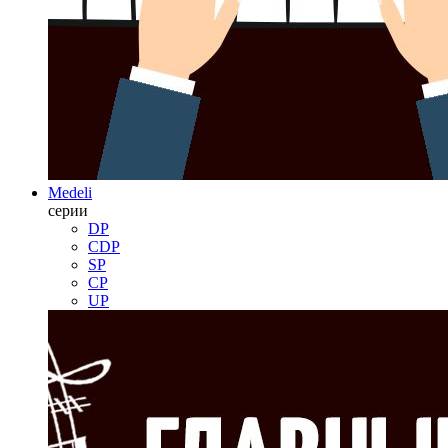
Medeli
серии
DP
CDP
SP
CP
UP