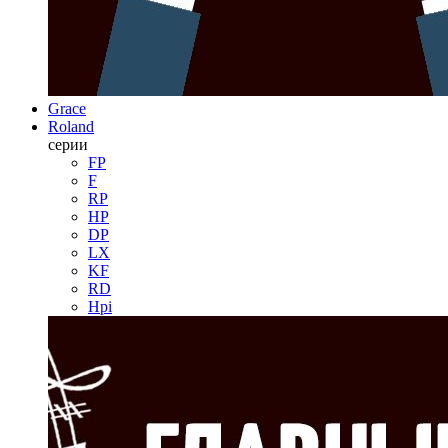
Grace
Roland
серии
FP
F
RP
HP
DP
LX
KF
RD
Hpi