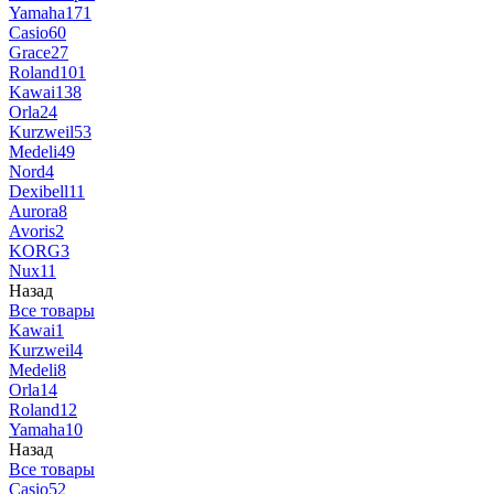
Yamaha
171
Casio
60
Grace
27
Roland
101
Kawai
138
Orla
24
Kurzweil
53
Medeli
49
Nord
4
Dexibell
11
Aurora
8
Avoris
2
KORG
3
Nux
11
Назад
Все товары
Kawai
1
Kurzweil
4
Medeli
8
Orla
14
Roland
12
Yamaha
10
Назад
Все товары
Casio
52