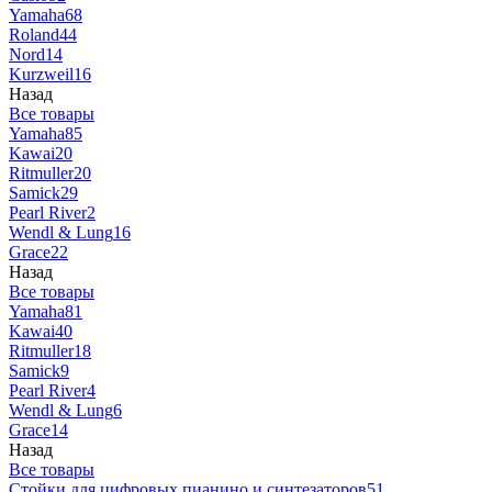
Yamaha
68
Roland
44
Nord
14
Kurzweil
16
Назад
Все товары
Yamaha
85
Kawai
20
Ritmuller
20
Samick
29
Pearl River
2
Wendl & Lung
16
Grace
22
Назад
Все товары
Yamaha
81
Kawai
40
Ritmuller
18
Samick
9
Pearl River
4
Wendl & Lung
6
Grace
14
Назад
Все товары
Стойки для цифровых пианино и синтезаторов
51