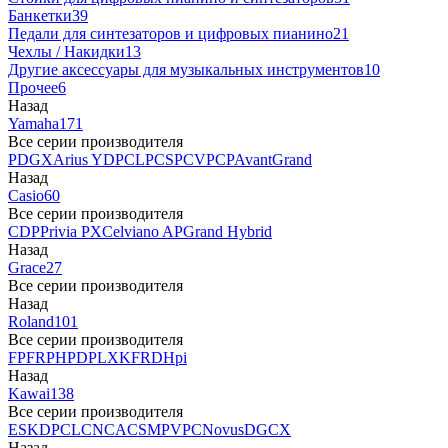
Банкетки
39
Педали для синтезаторов и цифровых пианино
21
Чехлы / Накидки
13
Другие аксессуары для музыкальных инструментов
10
Прочее
6
Назад
Yamaha
171
Все серии производителя
P
DGX
Arius YDP
CLP
CSP
CVP
CP
AvantGrand
Назад
Casio
60
Все серии производителя
CDP
Privia PX
Celviano AP
Grand Hybrid
Назад
Grace
27
Все серии производителя
Назад
Roland
101
Все серии производителя
FP
F
RP
HP
DP
LX
KF
RD
Hpi
Назад
Kawai
138
Все серии производителя
ES
KDP
CL
CN
CA
CS
MP
VPC
Novus
DG
CX
Назад