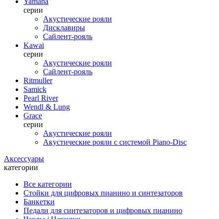
Yamaha
серии
Акустические рояли
Дисклавиры
Сайлент-рояль
Kawai
серии
Акустические рояли
Сайлент-рояль
Ritmuller
Samick
Pearl River
Wendl & Lung
Grace
серии
Акустические рояли
Акустические рояли с системой Piano-Disc
Аксессуары
категории
Все категории
Стойки для цифровых пианино и синтезаторов
Банкетки
Педали для синтезаторов и цифровых пианино