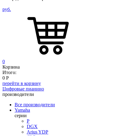
руб.
0
Корзина
Итого:
0
Р
перейти в корзину
Цифровые пианино
производители
Все производители
Yamaha
серии
P
DGX
Arius YDP