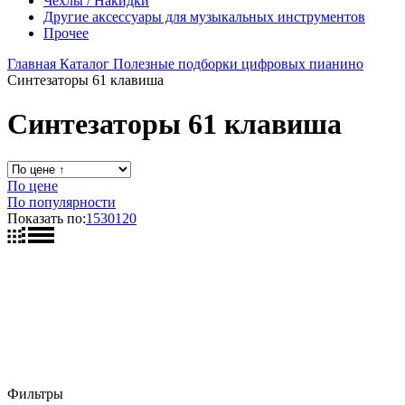
Чехлы / Накидки
Другие аксессуары для музыкальных инструментов
Прочее
Главная
Каталог
Полезные подборки цифровых пианино
Синтезаторы 61 клавиша
Синтезаторы 61 клавиша
По цене
По популярности
Показать по:
15
30
120
Фильтры