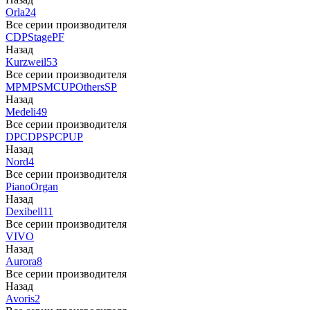
Orla
24
Все серии производителя
CDP
Stage
PF
Назад
Kurzweil
53
Все серии производителя
MP
MPS
M
CUP
Others
SP
Назад
Medeli
49
Все серии производителя
DP
CDP
SP
CP
UP
Назад
Nord
4
Все серии производителя
Piano
Organ
Назад
Dexibell
11
Все серии производителя
VIVO
Назад
Aurora
8
Все серии производителя
Назад
Avoris
2