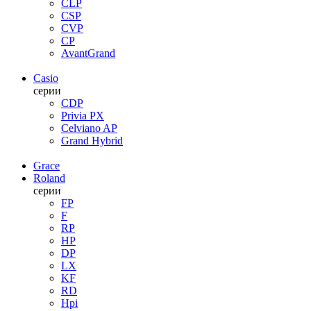
CLP
CSP
CVP
CP
AvantGrand
Casio
серии
CDP
Privia PX
Celviano AP
Grand Hybrid
Grace
Roland
серии
FP
F
RP
HP
DP
LX
KF
RD
Hpi