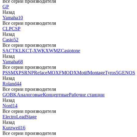
Все серии производителя
GP
Назад
Yamaha
10
Все серии производителя
CLP
CSP
Назад
Casio
52
Все серии производителя
SA
CTK
LK
CT-X
WK
XW
MZ
Casiotone
Назад
Yamaha
68
Все серии производителя
PSS
MX
PSR
NP
Reface
MOXF
MODX
Motif
Montage
Tyros5
GENOS
Назад
Roland
44
Все серии производителя
GO
BK
Аналоговые
Концертные
Рабочие станции
Назад
Nord
14
Все серии производителя
Electro
Lead
Stage
Назад
Kurzweil
16
Все серии производителя