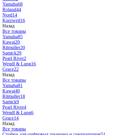
Yamaha
68
Roland
44
Nord
14
Kurzweil
16
Назад
Все товары
Yamaha
85
Kawai
20
Ritmuller
20
Samick
29
Pearl River
2
Wendl & Lung
16
Grace
22
Назад
Все товары
Yamaha
81
Kawai
40
Ritmuller
18
Samick
9
Pearl River
4
Wendl & Lung
6
Grace
14
Назад
Все товары
Стойки для цифровых пианино и синтезаторов
51