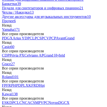
Банкетки
39
Педали для синтезаторов и цифровых пианино
21
Чехлы / Накидки
13
Другие аксессуары для музыкальных инструментов
10
Прочее
6
Назад
Yamaha
171
Все серии производителя
P
DGX
Arius YDP
CLP
CSP
CVP
CP
AvantGrand
Назад
Casio
60
Все серии производителя
CDP
Privia PX
Celviano AP
Grand Hybrid
Назад
Grace
27
Все серии производителя
Назад
Roland
101
Все серии производителя
FP
F
RP
HP
DP
LX
KF
RD
Hpi
Назад
Kawai
138
Все серии производителя
ES
KDP
CL
CN
CA
CS
MP
VPC
Novus
DG
CX
Назад