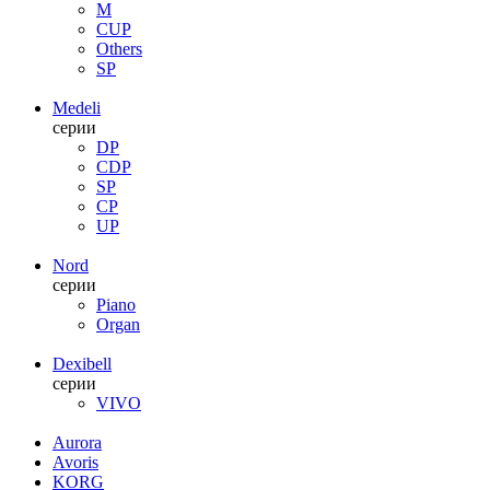
M
CUP
Others
SP
Medeli
серии
DP
CDP
SP
CP
UP
Nord
серии
Piano
Organ
Dexibell
серии
VIVO
Aurora
Avoris
KORG