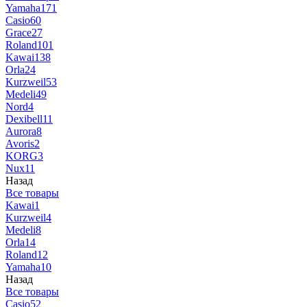
Yamaha
171
Casio
60
Grace
27
Roland
101
Kawai
138
Orla
24
Kurzweil
53
Medeli
49
Nord
4
Dexibell
11
Aurora
8
Avoris
2
KORG
3
Nux
11
Назад
Все товары
Kawai
1
Kurzweil
4
Medeli
8
Orla
14
Roland
12
Yamaha
10
Назад
Все товары
Casio
52