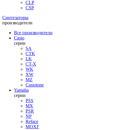
CLP
CSP
Синтезаторы
производители
Все производители
Casio
серии
SA
CTK
LK
CT-X
WK
XW
MZ
Casiotone
Yamaha
серии
PSS
MX
PSR
NP
Reface
MOXF