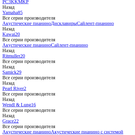
PC3
K
KM
KP
Назад
Yamaha
85
Все серии производителя
Акустические пианино
Дисклавиры
Сайлент-пианино
Назад
Kawai
20
Все серии производителя
Акустические пианино
Сайлент-пианино
Назад
Ritmuller
20
Все серии производителя
Назад
Samick
29
Все серии производителя
Назад
Pearl River
2
Все серии производителя
Назад
Wendl & Lung
16
Все серии производителя
Назад
Grace
22
Все серии производителя
Акустические пианино
Акустические пианино с системой