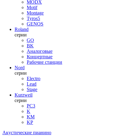
MODX
Motif
Montage
Tyros5
GENOS
Roland
серии
GO
BK
Аналоговые
Концертные
Рабочие станции
Nord
серии
Electro
Lead
Stage
Kurzweil
серии
PC3
K
KM
KP
Акустические пианино