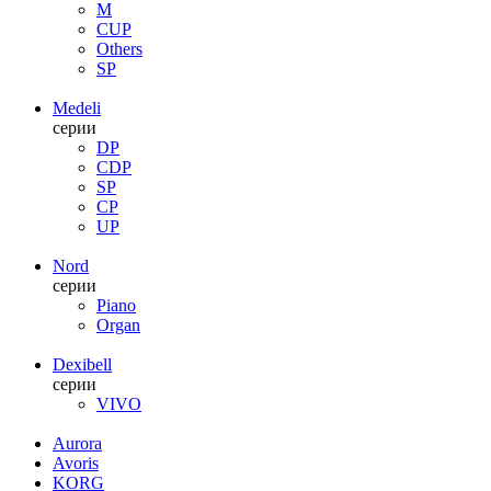
M
CUP
Others
SP
Medeli
серии
DP
CDP
SP
CP
UP
Nord
серии
Piano
Organ
Dexibell
серии
VIVO
Aurora
Avoris
KORG