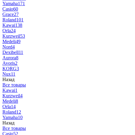
Yamaha
171
Casio
60
Grace
27
Roland
101
Kawai
138
Orla
24
Kurzweil
53
Medeli
49
Nord
4
Dexibell
11
Aurora
8
Avoris
2
KORG
3
Nux
11
Назад
Все товары
Kawai
1
Kurzweil
4
Medeli
8
Orla
14
Roland
12
Yamaha
10
Назад
Все товары
Casio
52