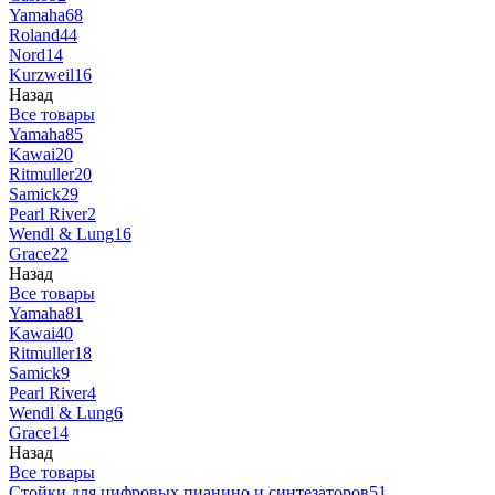
Yamaha
68
Roland
44
Nord
14
Kurzweil
16
Назад
Все товары
Yamaha
85
Kawai
20
Ritmuller
20
Samick
29
Pearl River
2
Wendl & Lung
16
Grace
22
Назад
Все товары
Yamaha
81
Kawai
40
Ritmuller
18
Samick
9
Pearl River
4
Wendl & Lung
6
Grace
14
Назад
Все товары
Стойки для цифровых пианино и синтезаторов
51