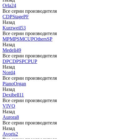
Orla
24
Все серии производителя
CDP
Stage
PF
Назад
Kurzweil
53
Все серии производителя
MP
MPS
M
CUP
Others
SP
Назад
Medeli
49
Все серии производителя
DP
CDP
SP
CP
UP
Назад
Nord
4
Все серии производителя
Piano
Organ
Назад
Dexibell
11
Все серии производителя
VIVO
Назад
Aurora
8
Все серии производителя
Назад
Avoris
2