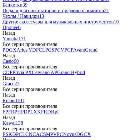
Банкетки
39
Педали для синтезаторов и цифровых пианино
21
Чехлы / Накидки
13
Другие аксессуары для музыкальных инструментов
10
Прочее
6
Назад
Yamaha
171
Все серии производителя
P
DGX
Arius YDP
CLP
CSP
CVP
CP
AvantGrand
Назад
Casio
60
Все серии производителя
CDP
Privia PX
Celviano AP
Grand Hybrid
Назад
Grace
27
Все серии производителя
Назад
Roland
101
Все серии производителя
FP
F
RP
HP
DP
LX
KF
RD
Hpi
Назад
Kawai
138
Все серии производителя
ES
KDP
CL
CN
CA
CS
MP
VPC
Novus
DG
CX
Назад