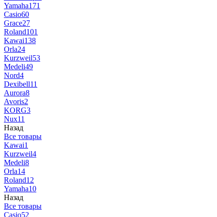
Yamaha
171
Casio
60
Grace
27
Roland
101
Kawai
138
Orla
24
Kurzweil
53
Medeli
49
Nord
4
Dexibell
11
Aurora
8
Avoris
2
KORG
3
Nux
11
Назад
Все товары
Kawai
1
Kurzweil
4
Medeli
8
Orla
14
Roland
12
Yamaha
10
Назад
Все товары
Casio
52