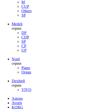
M
CUP
Others
SP
Medeli
серии
DP
CDP
SP
CP
UP
Nord
серии
Piano
Organ
Dexibell
серии
VIVO
Aurora
Avoris
KORG