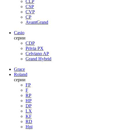
CLP
CSP
CVP
CP
AvantGrand
Casio
серии
CDP
Privia PX
Celviano AP
Grand Hybrid
Grace
Roland
серии
FP
F
RP
HP
DP
LX
KF
RD
Hpi