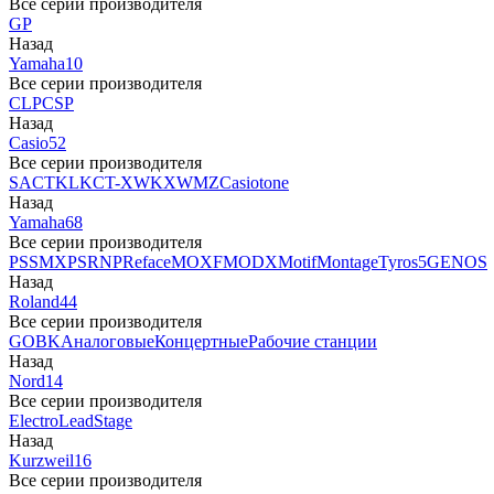
Все серии производителя
GP
Назад
Yamaha
10
Все серии производителя
CLP
CSP
Назад
Casio
52
Все серии производителя
SA
CTK
LK
CT-X
WK
XW
MZ
Casiotone
Назад
Yamaha
68
Все серии производителя
PSS
MX
PSR
NP
Reface
MOXF
MODX
Motif
Montage
Tyros5
GENOS
Назад
Roland
44
Все серии производителя
GO
BK
Аналоговые
Концертные
Рабочие станции
Назад
Nord
14
Все серии производителя
Electro
Lead
Stage
Назад
Kurzweil
16
Все серии производителя