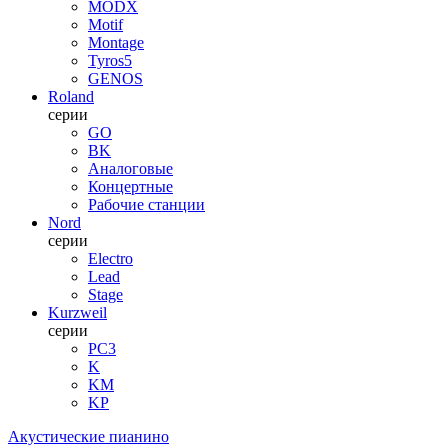
MODX
Motif
Montage
Tyros5
GENOS
Roland
серии
GO
BK
Аналоговые
Концертные
Рабочие станции
Nord
серии
Electro
Lead
Stage
Kurzweil
серии
PC3
K
KM
KP
Акустические пианино