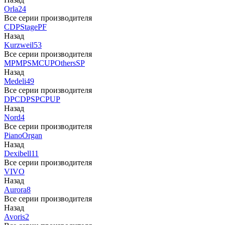
Orla
24
Все серии производителя
CDP
Stage
PF
Назад
Kurzweil
53
Все серии производителя
MP
MPS
M
CUP
Others
SP
Назад
Medeli
49
Все серии производителя
DP
CDP
SP
CP
UP
Назад
Nord
4
Все серии производителя
Piano
Organ
Назад
Dexibell
11
Все серии производителя
VIVO
Назад
Aurora
8
Все серии производителя
Назад
Avoris
2