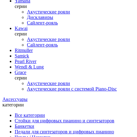
Yamaha
серии
Акустические рояли
Дисклавиры
Сайлент-рояль
Kawai
серии
Акустические рояли
Сайлент-рояль
Ritmuller
Samick
Pearl River
Wendl & Lung
Grace
серии
Акустические рояли
Акустические рояли с системой Piano-Disc
Аксессуары
категории
Все категории
Стойки для цифровых пианино и синтезаторов
Банкетки
Педали для синтезаторов и цифровых пианино