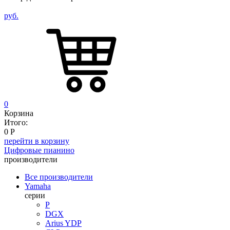
руб.
0
Корзина
Итого:
0
Р
перейти в корзину
Цифровые пианино
производители
Все производители
Yamaha
серии
P
DGX
Arius YDP