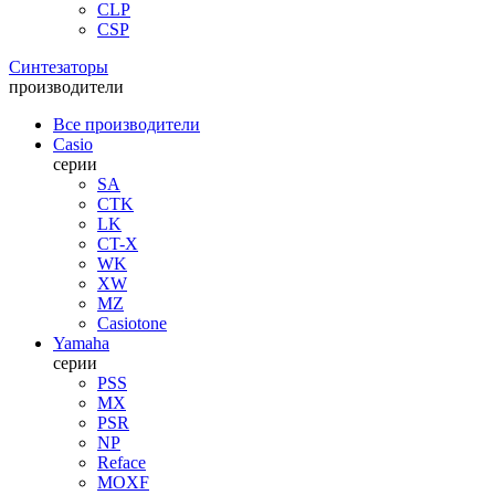
CLP
CSP
Синтезаторы
производители
Все производители
Casio
серии
SA
CTK
LK
CT-X
WK
XW
MZ
Casiotone
Yamaha
серии
PSS
MX
PSR
NP
Reface
MOXF