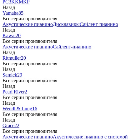
PC3
K
KM
KP
Назад
Yamaha
85
Все серии производителя
Акустические пианино
Дисклавиры
Сайлент-пианино
Назад
Kawai
20
Все серии производителя
Акустические пианино
Сайлент-пианино
Назад
Ritmuller
20
Все серии производителя
Назад
Samick
29
Все серии производителя
Назад
Pearl River
2
Все серии производителя
Назад
Wendl & Lung
16
Все серии производителя
Назад
Grace
22
Все серии производителя
Акустические пианино
Акустические пианино с системой