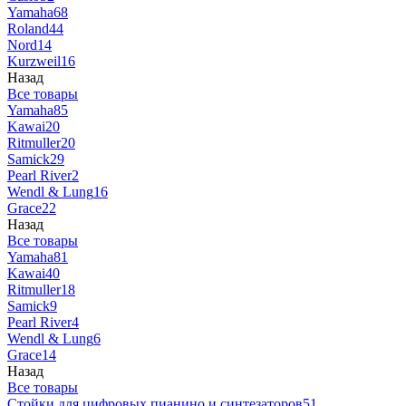
Yamaha
68
Roland
44
Nord
14
Kurzweil
16
Назад
Все товары
Yamaha
85
Kawai
20
Ritmuller
20
Samick
29
Pearl River
2
Wendl & Lung
16
Grace
22
Назад
Все товары
Yamaha
81
Kawai
40
Ritmuller
18
Samick
9
Pearl River
4
Wendl & Lung
6
Grace
14
Назад
Все товары
Стойки для цифровых пианино и синтезаторов
51