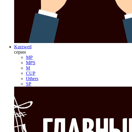
Kurzweil
серии
MP
MPS
M
CUP
Others
SP