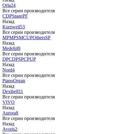
Orla
24
Все серии производителя
CDP
Stage
PF
Назад
Kurzweil
53
Все серии производителя
MP
MPS
M
CUP
Others
SP
Назад
Medeli
49
Все серии производителя
DP
CDP
SP
CP
UP
Назад
Nord
4
Все серии производителя
Piano
Organ
Назад
Dexibell
11
Все серии производителя
VIVO
Назад
Aurora
8
Все серии производителя
Назад
Avoris
2