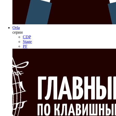
Orla
серии
CDP
Stage
PF