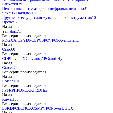
Банкетки
39
Педали для синтезаторов и цифровых пианино
21
Чехлы / Накидки
13
Другие аксессуары для музыкальных инструментов
10
Прочее
6
Назад
Yamaha
171
Все серии производителя
P
DGX
Arius YDP
CLP
CSP
CVP
CP
AvantGrand
Назад
Casio
60
Все серии производителя
CDP
Privia PX
Celviano AP
Grand Hybrid
Назад
Grace
27
Все серии производителя
Назад
Roland
101
Все серии производителя
FP
F
RP
HP
DP
LX
KF
RD
Hpi
Назад
Kawai
138
Все серии производителя
ES
KDP
CL
CN
CA
CS
MP
VPC
Novus
DG
CX
Назад