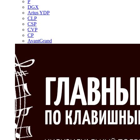
P
DGX
Arius YDP
CLP
CSP
CVP
CP
AvantGrand