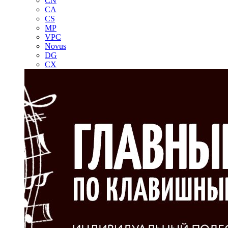
CN
CA
CS
MP
VPC
Novus
DG
CX