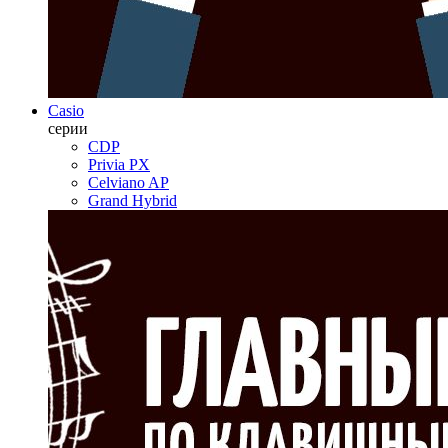
Casio
серии
CDP
Privia PX
Celviano AP
Grand Hybrid