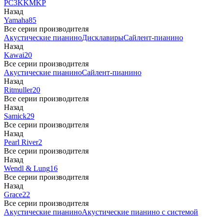
PC3
K
KM
KP
Назад
Yamaha
85
Все серии производителя
Акустические пианино
Дисклавиры
Сайлент-пианино
Назад
Kawai
20
Все серии производителя
Акустические пианино
Сайлент-пианино
Назад
Ritmuller
20
Все серии производителя
Назад
Samick
29
Все серии производителя
Назад
Pearl River
2
Все серии производителя
Назад
Wendl & Lung
16
Все серии производителя
Назад
Grace
22
Все серии производителя
Акустические пианино
Акустические пианино с системой