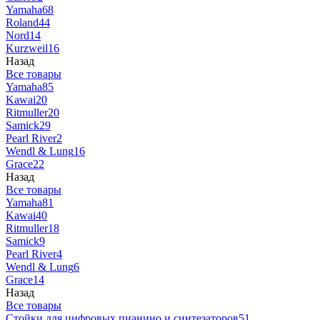
Yamaha
68
Roland
44
Nord
14
Kurzweil
16
Назад
Все товары
Yamaha
85
Kawai
20
Ritmuller
20
Samick
29
Pearl River
2
Wendl & Lung
16
Grace
22
Назад
Все товары
Yamaha
81
Kawai
40
Ritmuller
18
Samick
9
Pearl River
4
Wendl & Lung
6
Grace
14
Назад
Все товары
Стойки для цифровых пианино и синтезаторов
51