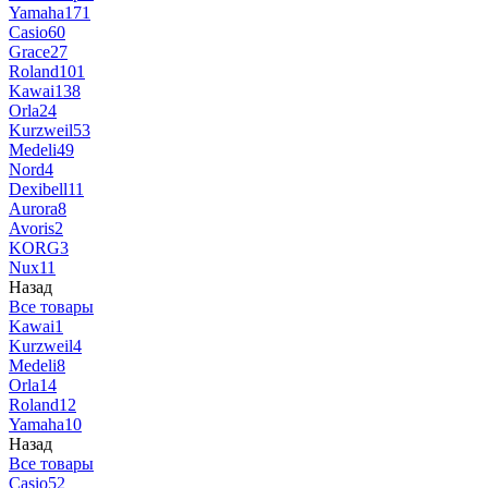
Yamaha
171
Casio
60
Grace
27
Roland
101
Kawai
138
Orla
24
Kurzweil
53
Medeli
49
Nord
4
Dexibell
11
Aurora
8
Avoris
2
KORG
3
Nux
11
Назад
Все товары
Kawai
1
Kurzweil
4
Medeli
8
Orla
14
Roland
12
Yamaha
10
Назад
Все товары
Casio
52