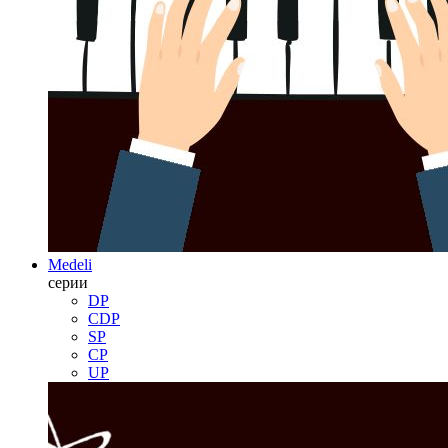
Medeli
серии
DP
CDP
SP
CP
UP