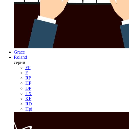
Grace
Roland
серии
FP
F
RP
HP
DP
LX
KF
RD
Hpi