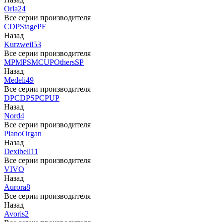
Orla
24
Все серии производителя
CDP
Stage
PF
Назад
Kurzweil
53
Все серии производителя
MP
MPS
M
CUP
Others
SP
Назад
Medeli
49
Все серии производителя
DP
CDP
SP
CP
UP
Назад
Nord
4
Все серии производителя
Piano
Organ
Назад
Dexibell
11
Все серии производителя
VIVO
Назад
Aurora
8
Все серии производителя
Назад
Avoris
2