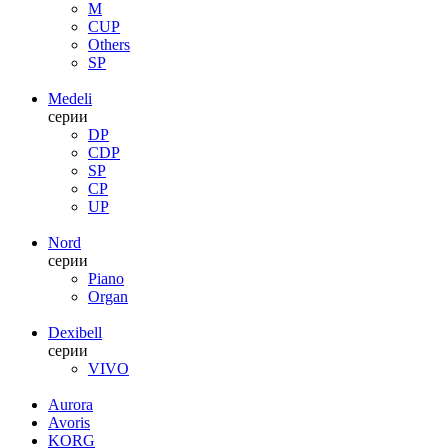
M
CUP
Others
SP
Medeli
серии
DP
CDP
SP
CP
UP
Nord
серии
Piano
Organ
Dexibell
серии
VIVO
Aurora
Avoris
KORG