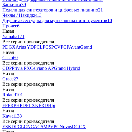
Банкетки
39
Педали для синтезаторов и цифровых пианино
21
Чехлы / Накидки
13
Другие аксессуары для музыкальных инструментов
10
Прочее
6
Назад
Yamaha
171
Все серии производителя
P
DGX
Arius YDP
CLP
CSP
CVP
CP
AvantGrand
Назад
Casio
60
Все серии производителя
CDP
Privia PX
Celviano AP
Grand Hybrid
Назад
Grace
27
Все серии производителя
Назад
Roland
101
Все серии производителя
FP
F
RP
HP
DP
LX
KF
RD
Hpi
Назад
Kawai
138
Все серии производителя
ES
KDP
CL
CN
CA
CS
MP
VPC
Novus
DG
CX
Назад