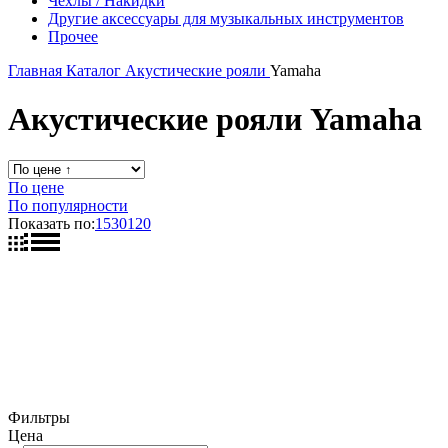
Чехлы / Накидки
Другие аксессуары для музыкальных инструментов
Прочее
Главная
Каталог
Акустические рояли
Yamaha
Акустические рояли Yamaha
По цене
По популярности
Показать по:
15
30
120
Фильтры
Цена