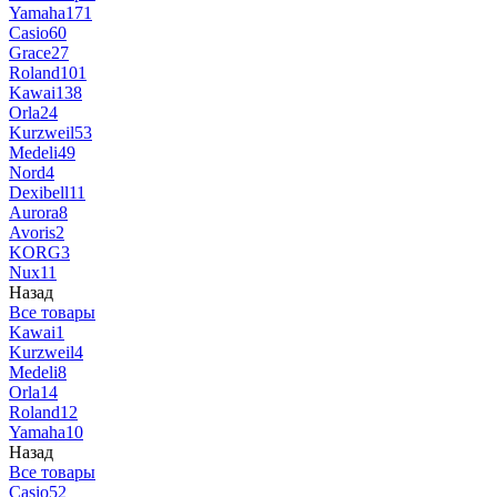
Yamaha
171
Casio
60
Grace
27
Roland
101
Kawai
138
Orla
24
Kurzweil
53
Medeli
49
Nord
4
Dexibell
11
Aurora
8
Avoris
2
KORG
3
Nux
11
Назад
Все товары
Kawai
1
Kurzweil
4
Medeli
8
Orla
14
Roland
12
Yamaha
10
Назад
Все товары
Casio
52