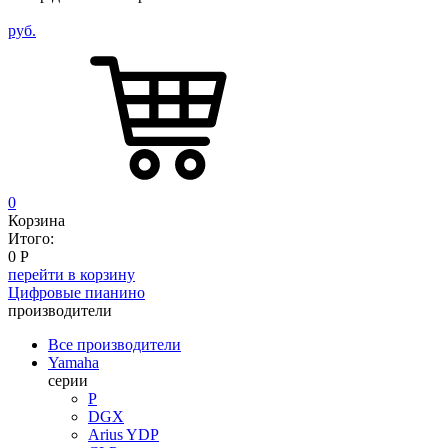
руб.
0
Корзина
Итого:
0
Р
перейти в корзину
Цифровые пианино
производители
Все производители
Yamaha
серии
P
DGX
Arius YDP