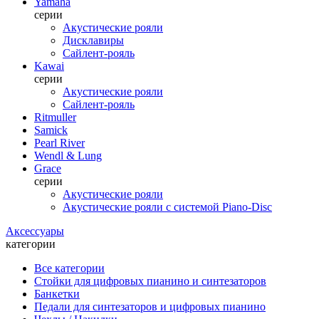
Yamaha
серии
Акустические рояли
Дисклавиры
Сайлент-рояль
Kawai
серии
Акустические рояли
Сайлент-рояль
Ritmuller
Samick
Pearl River
Wendl & Lung
Grace
серии
Акустические рояли
Акустические рояли с системой Piano-Disc
Аксессуары
категории
Все категории
Стойки для цифровых пианино и синтезаторов
Банкетки
Педали для синтезаторов и цифровых пианино