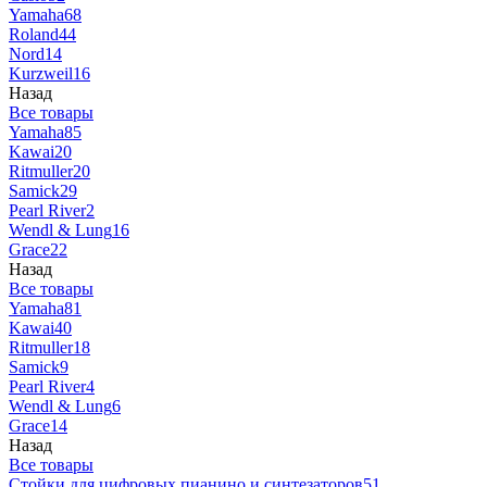
Yamaha
68
Roland
44
Nord
14
Kurzweil
16
Назад
Все товары
Yamaha
85
Kawai
20
Ritmuller
20
Samick
29
Pearl River
2
Wendl & Lung
16
Grace
22
Назад
Все товары
Yamaha
81
Kawai
40
Ritmuller
18
Samick
9
Pearl River
4
Wendl & Lung
6
Grace
14
Назад
Все товары
Стойки для цифровых пианино и синтезаторов
51