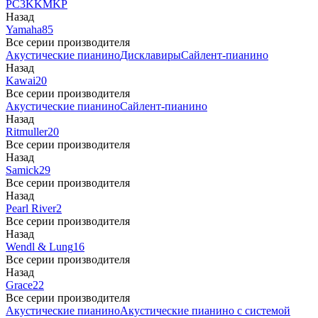
PC3
K
KM
KP
Назад
Yamaha
85
Все серии производителя
Акустические пианино
Дисклавиры
Сайлент-пианино
Назад
Kawai
20
Все серии производителя
Акустические пианино
Сайлент-пианино
Назад
Ritmuller
20
Все серии производителя
Назад
Samick
29
Все серии производителя
Назад
Pearl River
2
Все серии производителя
Назад
Wendl & Lung
16
Все серии производителя
Назад
Grace
22
Все серии производителя
Акустические пианино
Акустические пианино с системой