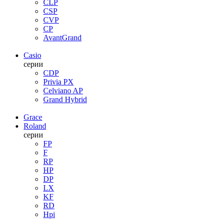
CLP
CSP
CVP
CP
AvantGrand
Casio
серии
CDP
Privia PX
Celviano AP
Grand Hybrid
Grace
Roland
серии
FP
F
RP
HP
DP
LX
KF
RD
Hpi