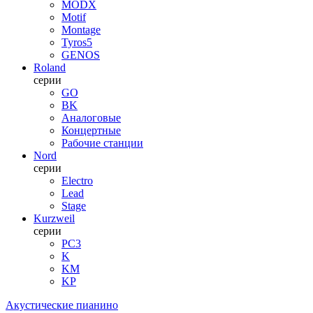
MODX
Motif
Montage
Tyros5
GENOS
Roland
серии
GO
BK
Аналоговые
Концертные
Рабочие станции
Nord
серии
Electro
Lead
Stage
Kurzweil
серии
PC3
K
KM
KP
Акустические пианино