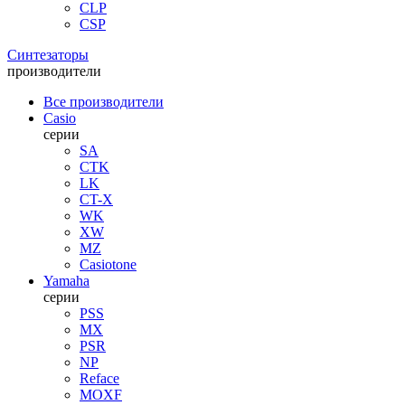
CLP
CSP
Синтезаторы
производители
Все производители
Casio
серии
SA
CTK
LK
CT-X
WK
XW
MZ
Casiotone
Yamaha
серии
PSS
MX
PSR
NP
Reface
MOXF