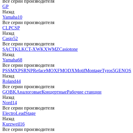
Все серии производителя
GP
Назад
Yamaha
10
Все серии производителя
CLP
CSP
Назад
Casio
52
Все серии производителя
SA
CTK
LK
CT-X
WK
XW
MZ
Casiotone
Назад
Yamaha
68
Все серии производителя
PSS
MX
PSR
NP
Reface
MOXF
MODX
Motif
Montage
Tyros5
GENOS
Назад
Roland
44
Все серии производителя
GO
BK
Аналоговые
Концертные
Рабочие станции
Назад
Nord
14
Все серии производителя
Electro
Lead
Stage
Назад
Kurzweil
16
Все серии производителя