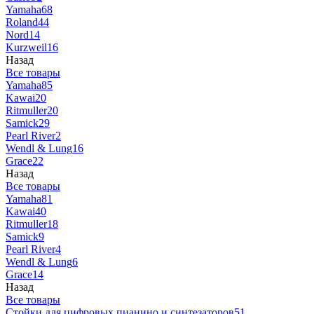
Yamaha
68
Roland
44
Nord
14
Kurzweil
16
Назад
Все товары
Yamaha
85
Kawai
20
Ritmuller
20
Samick
29
Pearl River
2
Wendl & Lung
16
Grace
22
Назад
Все товары
Yamaha
81
Kawai
40
Ritmuller
18
Samick
9
Pearl River
4
Wendl & Lung
6
Grace
14
Назад
Все товары
Стойки для цифровых пианино и синтезаторов
51