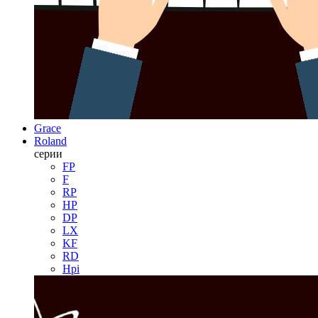
Grace
Roland
серии
FP
F
RP
HP
DP
LX
KF
RD
Hpi