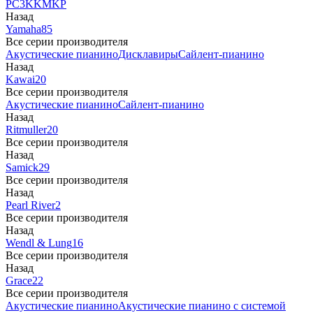
PC3
K
KM
KP
Назад
Yamaha
85
Все серии производителя
Акустические пианино
Дисклавиры
Сайлент-пианино
Назад
Kawai
20
Все серии производителя
Акустические пианино
Сайлент-пианино
Назад
Ritmuller
20
Все серии производителя
Назад
Samick
29
Все серии производителя
Назад
Pearl River
2
Все серии производителя
Назад
Wendl & Lung
16
Все серии производителя
Назад
Grace
22
Все серии производителя
Акустические пианино
Акустические пианино с системой