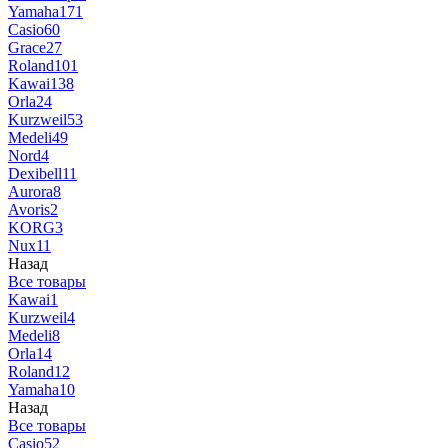
Yamaha
171
Casio
60
Grace
27
Roland
101
Kawai
138
Orla
24
Kurzweil
53
Medeli
49
Nord
4
Dexibell
11
Aurora
8
Avoris
2
KORG
3
Nux
11
Назад
Все товары
Kawai
1
Kurzweil
4
Medeli
8
Orla
14
Roland
12
Yamaha
10
Назад
Все товары
Casio
52