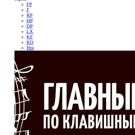
FP
F
RP
HP
DP
LX
KF
RD
Hpi