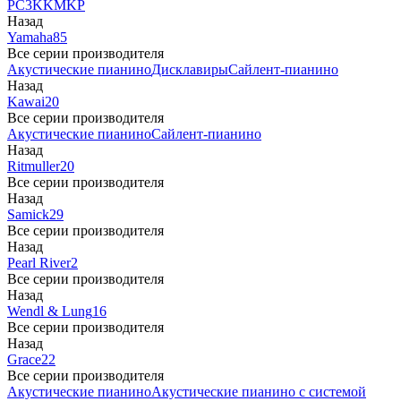
PC3
K
KM
KP
Назад
Yamaha
85
Все серии производителя
Акустические пианино
Дисклавиры
Сайлент-пианино
Назад
Kawai
20
Все серии производителя
Акустические пианино
Сайлент-пианино
Назад
Ritmuller
20
Все серии производителя
Назад
Samick
29
Все серии производителя
Назад
Pearl River
2
Все серии производителя
Назад
Wendl & Lung
16
Все серии производителя
Назад
Grace
22
Все серии производителя
Акустические пианино
Акустические пианино с системой