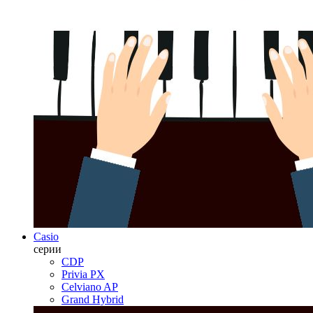
Casio
серии
CDP
Privia PX
Celviano AP
Grand Hybrid