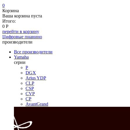
0
Корзина
Ваша корзина пуста
Итого:
0
Р
перейти в корзину
Цифровые пианино
производители
Все производители
Yamaha
серии
P
DGX
Arius YDP
CLP
CSP
CVP
CP
AvantGrand