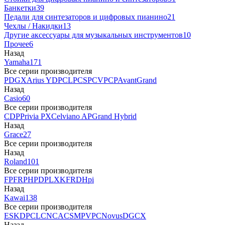
Банкетки
39
Педали для синтезаторов и цифровых пианино
21
Чехлы / Накидки
13
Другие аксессуары для музыкальных инструментов
10
Прочее
6
Назад
Yamaha
171
Все серии производителя
P
DGX
Arius YDP
CLP
CSP
CVP
CP
AvantGrand
Назад
Casio
60
Все серии производителя
CDP
Privia PX
Celviano AP
Grand Hybrid
Назад
Grace
27
Все серии производителя
Назад
Roland
101
Все серии производителя
FP
F
RP
HP
DP
LX
KF
RD
Hpi
Назад
Kawai
138
Все серии производителя
ES
KDP
CL
CN
CA
CS
MP
VPC
Novus
DG
CX
Назад