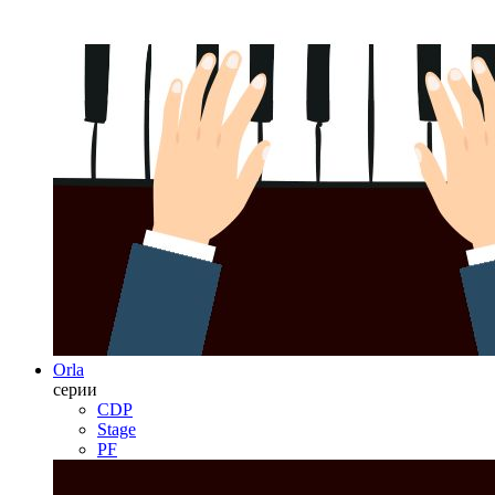
Orla
серии
CDP
Stage
PF