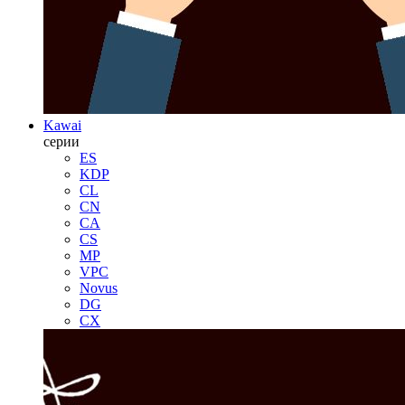
Kawai
серии
ES
KDP
CL
CN
CA
CS
MP
VPC
Novus
DG
CX