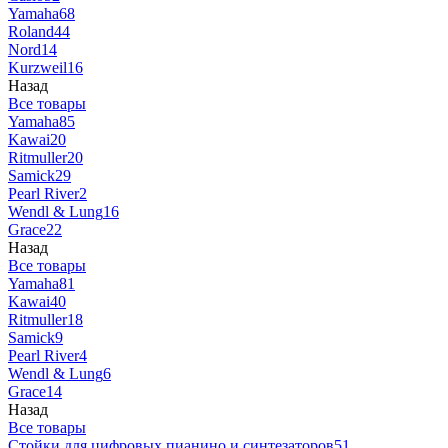
Yamaha
68
Roland
44
Nord
14
Kurzweil
16
Назад
Все товары
Yamaha
85
Kawai
20
Ritmuller
20
Samick
29
Pearl River
2
Wendl & Lung
16
Grace
22
Назад
Все товары
Yamaha
81
Kawai
40
Ritmuller
18
Samick
9
Pearl River
4
Wendl & Lung
6
Grace
14
Назад
Все товары
Стойки для цифровых пианино и синтезаторов
51