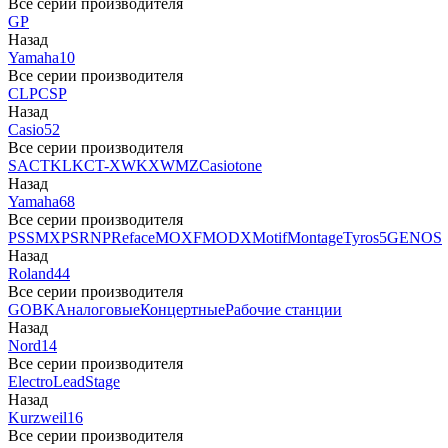
Все серии производителя
GP
Назад
Yamaha
10
Все серии производителя
CLP
CSP
Назад
Casio
52
Все серии производителя
SA
CTK
LK
CT-X
WK
XW
MZ
Casiotone
Назад
Yamaha
68
Все серии производителя
PSS
MX
PSR
NP
Reface
MOXF
MODX
Motif
Montage
Tyros5
GENOS
Назад
Roland
44
Все серии производителя
GO
BK
Аналоговые
Концертные
Рабочие станции
Назад
Nord
14
Все серии производителя
Electro
Lead
Stage
Назад
Kurzweil
16
Все серии производителя