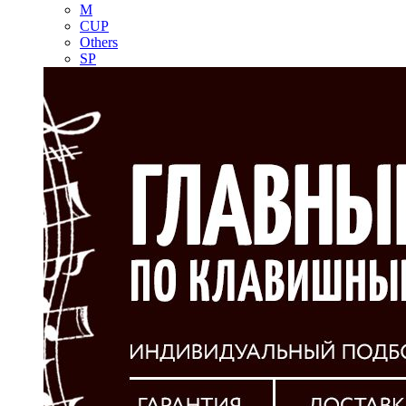
M
CUP
Others
SP