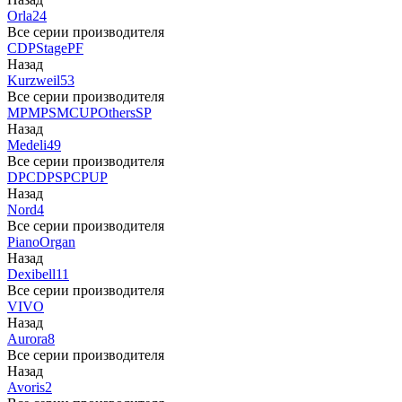
Orla
24
Все серии производителя
CDP
Stage
PF
Назад
Kurzweil
53
Все серии производителя
MP
MPS
M
CUP
Others
SP
Назад
Medeli
49
Все серии производителя
DP
CDP
SP
CP
UP
Назад
Nord
4
Все серии производителя
Piano
Organ
Назад
Dexibell
11
Все серии производителя
VIVO
Назад
Aurora
8
Все серии производителя
Назад
Avoris
2