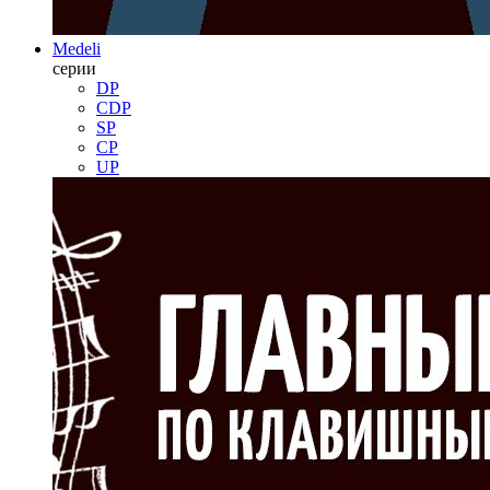
Medeli
серии
DP
CDP
SP
CP
UP