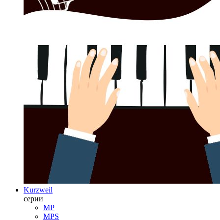
Kurzweil
серии
MP
MPS