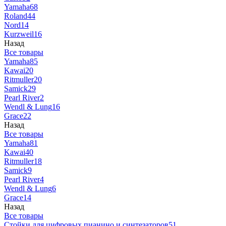
Yamaha
68
Roland
44
Nord
14
Kurzweil
16
Назад
Все товары
Yamaha
85
Kawai
20
Ritmuller
20
Samick
29
Pearl River
2
Wendl & Lung
16
Grace
22
Назад
Все товары
Yamaha
81
Kawai
40
Ritmuller
18
Samick
9
Pearl River
4
Wendl & Lung
6
Grace
14
Назад
Все товары
Стойки для цифровых пианино и синтезаторов
51