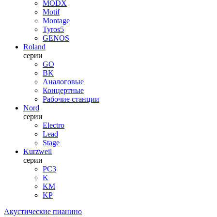
MODX
Motif
Montage
Tyros5
GENOS
Roland
серии
GO
BK
Аналоговые
Концертные
Рабочие станции
Nord
серии
Electro
Lead
Stage
Kurzweil
серии
PC3
K
KM
KP
Акустические пианино