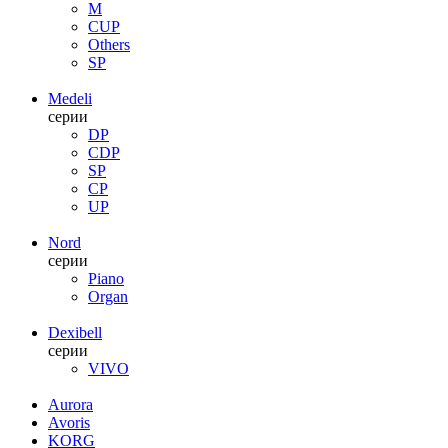
M
CUP
Others
SP
Medeli
серии
DP
CDP
SP
CP
UP
Nord
серии
Piano
Organ
Dexibell
серии
VIVO
Aurora
Avoris
KORG