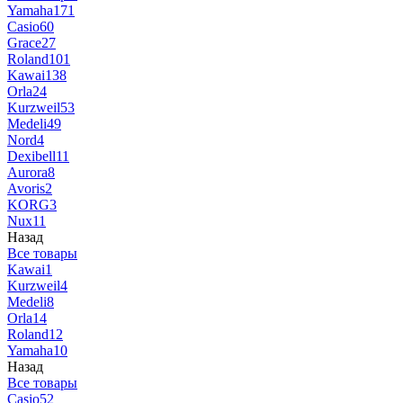
Yamaha
171
Casio
60
Grace
27
Roland
101
Kawai
138
Orla
24
Kurzweil
53
Medeli
49
Nord
4
Dexibell
11
Aurora
8
Avoris
2
KORG
3
Nux
11
Назад
Все товары
Kawai
1
Kurzweil
4
Medeli
8
Orla
14
Roland
12
Yamaha
10
Назад
Все товары
Casio
52