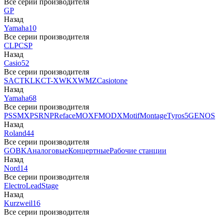
Все серии производителя
GP
Назад
Yamaha
10
Все серии производителя
CLP
CSP
Назад
Casio
52
Все серии производителя
SA
CTK
LK
CT-X
WK
XW
MZ
Casiotone
Назад
Yamaha
68
Все серии производителя
PSS
MX
PSR
NP
Reface
MOXF
MODX
Motif
Montage
Tyros5
GENOS
Назад
Roland
44
Все серии производителя
GO
BK
Аналоговые
Концертные
Рабочие станции
Назад
Nord
14
Все серии производителя
Electro
Lead
Stage
Назад
Kurzweil
16
Все серии производителя