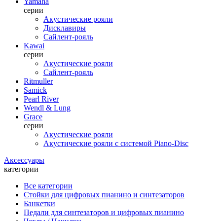
Yamaha
серии
Акустические рояли
Дисклавиры
Сайлент-рояль
Kawai
серии
Акустические рояли
Сайлент-рояль
Ritmuller
Samick
Pearl River
Wendl & Lung
Grace
серии
Акустические рояли
Акустические рояли с системой Piano-Disc
Аксессуары
категории
Все категории
Стойки для цифровых пианино и синтезаторов
Банкетки
Педали для синтезаторов и цифровых пианино