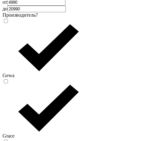
от
до
Производитель
?
Gewa
Grace