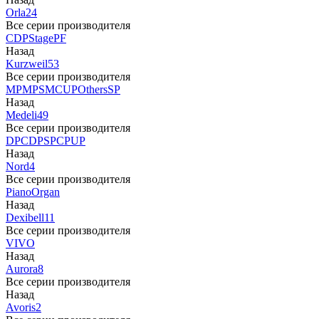
Orla
24
Все серии производителя
CDP
Stage
PF
Назад
Kurzweil
53
Все серии производителя
MP
MPS
M
CUP
Others
SP
Назад
Medeli
49
Все серии производителя
DP
CDP
SP
CP
UP
Назад
Nord
4
Все серии производителя
Piano
Organ
Назад
Dexibell
11
Все серии производителя
VIVO
Назад
Aurora
8
Все серии производителя
Назад
Avoris
2