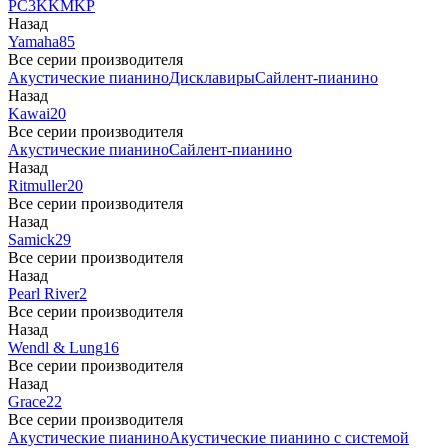
PC3
K
KM
KP
Назад
Yamaha
85
Все серии производителя
Акустические пианино
Дисклавиры
Сайлент-пианино
Назад
Kawai
20
Все серии производителя
Акустические пианино
Сайлент-пианино
Назад
Ritmuller
20
Все серии производителя
Назад
Samick
29
Все серии производителя
Назад
Pearl River
2
Все серии производителя
Назад
Wendl & Lung
16
Все серии производителя
Назад
Grace
22
Все серии производителя
Акустические пианино
Акустические пианино с системой