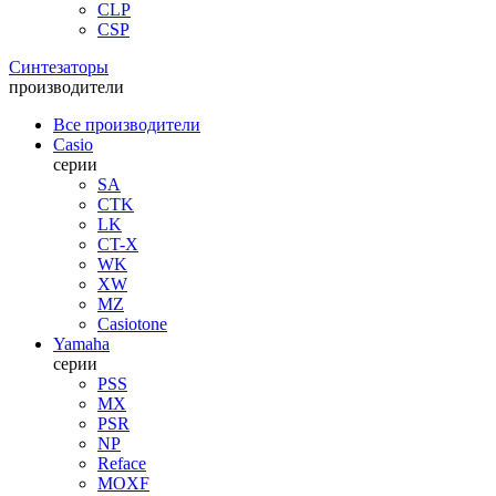
CLP
CSP
Синтезаторы
производители
Все производители
Casio
серии
SA
CTK
LK
CT-X
WK
XW
MZ
Casiotone
Yamaha
серии
PSS
MX
PSR
NP
Reface
MOXF