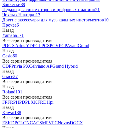
Банкетки
39
Педали для синтезаторов и цифровых пианино
21
Чехлы / Накидки
13
Другие аксессуары для музыкальных инструментов
10
Прочее
6
Назад
Yamaha
171
Все серии производителя
P
DGX
Arius YDP
CLP
CSP
CVP
CP
AvantGrand
Назад
Casio
60
Все серии производителя
CDP
Privia PX
Celviano AP
Grand Hybrid
Назад
Grace
27
Все серии производителя
Назад
Roland
101
Все серии производителя
FP
F
RP
HP
DP
LX
KF
RD
Hpi
Назад
Kawai
138
Все серии производителя
ES
KDP
CL
CN
CA
CS
MP
VPC
Novus
DG
CX
Назад