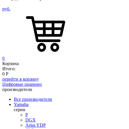
руб.
0
Корзина
Итого:
0
Р
перейти в корзину
Цифровые пианино
производители
Все производители
Yamaha
серии
P
DGX
Arius YDP