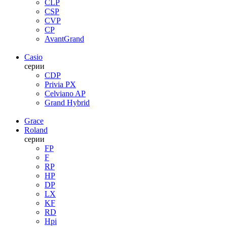
CLP
CSP
CVP
CP
AvantGrand
Casio
серии
CDP
Privia PX
Celviano AP
Grand Hybrid
Grace
Roland
серии
FP
F
RP
HP
DP
LX
KF
RD
Hpi