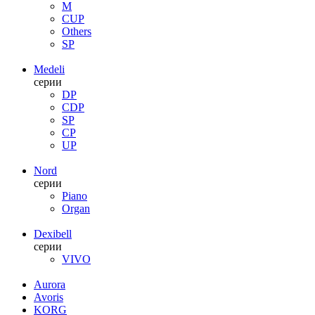
M
CUP
Others
SP
Medeli
серии
DP
CDP
SP
CP
UP
Nord
серии
Piano
Organ
Dexibell
серии
VIVO
Aurora
Avoris
KORG