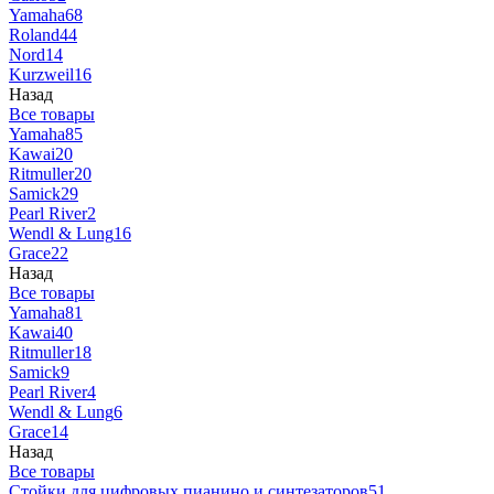
Yamaha
68
Roland
44
Nord
14
Kurzweil
16
Назад
Все товары
Yamaha
85
Kawai
20
Ritmuller
20
Samick
29
Pearl River
2
Wendl & Lung
16
Grace
22
Назад
Все товары
Yamaha
81
Kawai
40
Ritmuller
18
Samick
9
Pearl River
4
Wendl & Lung
6
Grace
14
Назад
Все товары
Стойки для цифровых пианино и синтезаторов
51