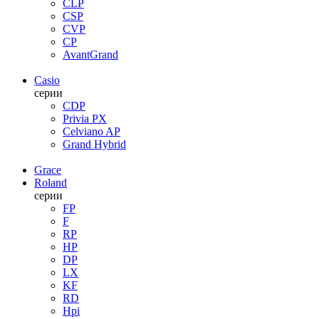
CLP
CSP
CVP
CP
AvantGrand
Casio
серии
CDP
Privia PX
Celviano AP
Grand Hybrid
Grace
Roland
серии
FP
F
RP
HP
DP
LX
KF
RD
Hpi