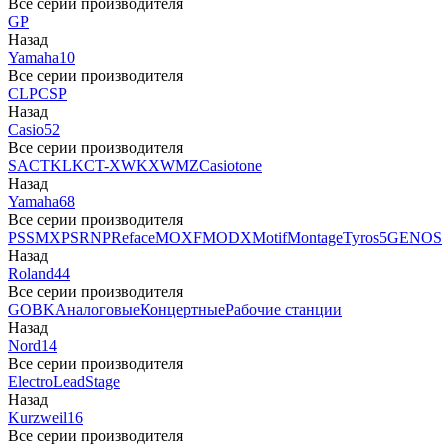
Все серии производителя
GP
Назад
Yamaha
10
Все серии производителя
CLP
CSP
Назад
Casio
52
Все серии производителя
SA
CTK
LK
CT-X
WK
XW
MZ
Casiotone
Назад
Yamaha
68
Все серии производителя
PSS
MX
PSR
NP
Reface
MOXF
MODX
Motif
Montage
Tyros5
GENOS
Назад
Roland
44
Все серии производителя
GO
BK
Аналоговые
Концертные
Рабочие станции
Назад
Nord
14
Все серии производителя
Electro
Lead
Stage
Назад
Kurzweil
16
Все серии производителя