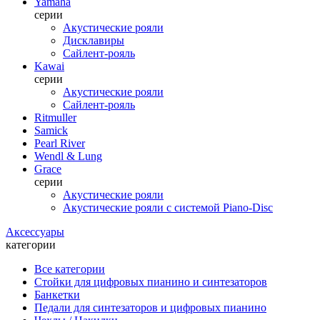
Yamaha
серии
Акустические рояли
Дисклавиры
Сайлент-рояль
Kawai
серии
Акустические рояли
Сайлент-рояль
Ritmuller
Samick
Pearl River
Wendl & Lung
Grace
серии
Акустические рояли
Акустические рояли с системой Piano-Disc
Аксессуары
категории
Все категории
Стойки для цифровых пианино и синтезаторов
Банкетки
Педали для синтезаторов и цифровых пианино