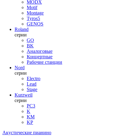
MODX
Motif
Montage
Tyros5
GENOS
Roland
серии
GO
BK
Аналоговые
Концертные
Рабочие станции
Nord
серии
Electro
Lead
Stage
Kurzweil
серии
PC3
K
KM
KP
Акустические пианино