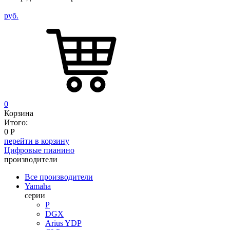
руб.
0
Корзина
Итого:
0
Р
перейти в корзину
Цифровые пианино
производители
Все производители
Yamaha
серии
P
DGX
Arius YDP