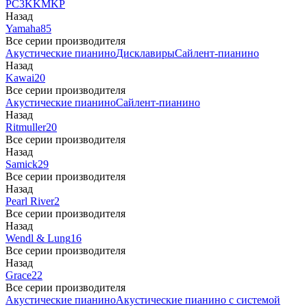
PC3
K
KM
KP
Назад
Yamaha
85
Все серии производителя
Акустические пианино
Дисклавиры
Сайлент-пианино
Назад
Kawai
20
Все серии производителя
Акустические пианино
Сайлент-пианино
Назад
Ritmuller
20
Все серии производителя
Назад
Samick
29
Все серии производителя
Назад
Pearl River
2
Все серии производителя
Назад
Wendl & Lung
16
Все серии производителя
Назад
Grace
22
Все серии производителя
Акустические пианино
Акустические пианино с системой