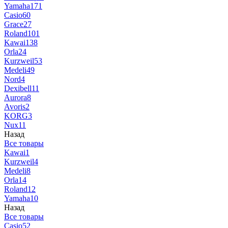
Yamaha
171
Casio
60
Grace
27
Roland
101
Kawai
138
Orla
24
Kurzweil
53
Medeli
49
Nord
4
Dexibell
11
Aurora
8
Avoris
2
KORG
3
Nux
11
Назад
Все товары
Kawai
1
Kurzweil
4
Medeli
8
Orla
14
Roland
12
Yamaha
10
Назад
Все товары
Casio
52