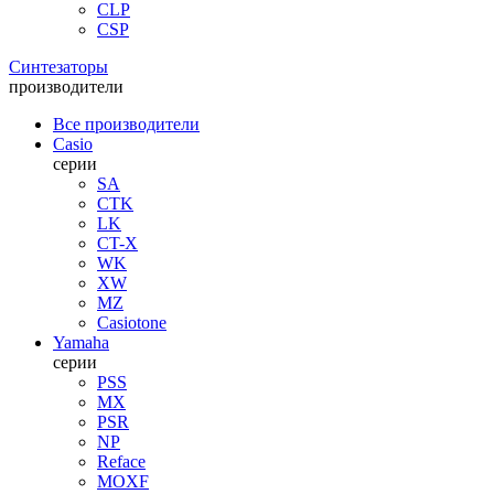
CLP
CSP
Синтезаторы
производители
Все производители
Casio
серии
SA
CTK
LK
CT-X
WK
XW
MZ
Casiotone
Yamaha
серии
PSS
MX
PSR
NP
Reface
MOXF