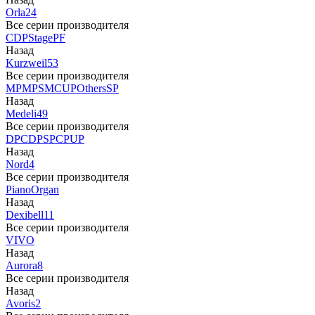
Orla
24
Все серии производителя
CDP
Stage
PF
Назад
Kurzweil
53
Все серии производителя
MP
MPS
M
CUP
Others
SP
Назад
Medeli
49
Все серии производителя
DP
CDP
SP
CP
UP
Назад
Nord
4
Все серии производителя
Piano
Organ
Назад
Dexibell
11
Все серии производителя
VIVO
Назад
Aurora
8
Все серии производителя
Назад
Avoris
2