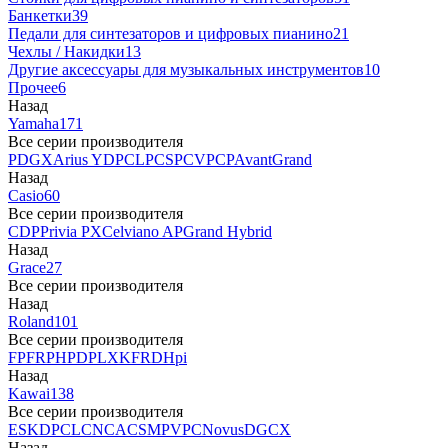
Банкетки
39
Педали для синтезаторов и цифровых пианино
21
Чехлы / Накидки
13
Другие аксессуары для музыкальных инструментов
10
Прочее
6
Назад
Yamaha
171
Все серии производителя
P
DGX
Arius YDP
CLP
CSP
CVP
CP
AvantGrand
Назад
Casio
60
Все серии производителя
CDP
Privia PX
Celviano AP
Grand Hybrid
Назад
Grace
27
Все серии производителя
Назад
Roland
101
Все серии производителя
FP
F
RP
HP
DP
LX
KF
RD
Hpi
Назад
Kawai
138
Все серии производителя
ES
KDP
CL
CN
CA
CS
MP
VPC
Novus
DG
CX
Назад