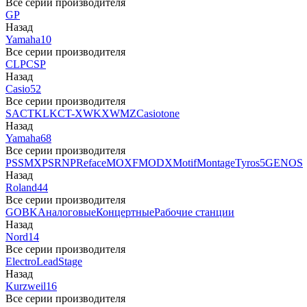
Все серии производителя
GP
Назад
Yamaha
10
Все серии производителя
CLP
CSP
Назад
Casio
52
Все серии производителя
SA
CTK
LK
CT-X
WK
XW
MZ
Casiotone
Назад
Yamaha
68
Все серии производителя
PSS
MX
PSR
NP
Reface
MOXF
MODX
Motif
Montage
Tyros5
GENOS
Назад
Roland
44
Все серии производителя
GO
BK
Аналоговые
Концертные
Рабочие станции
Назад
Nord
14
Все серии производителя
Electro
Lead
Stage
Назад
Kurzweil
16
Все серии производителя