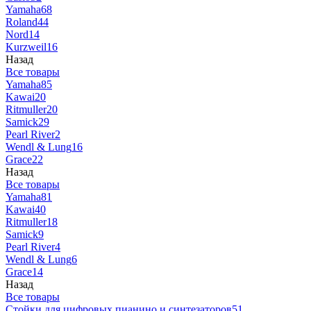
Yamaha
68
Roland
44
Nord
14
Kurzweil
16
Назад
Все товары
Yamaha
85
Kawai
20
Ritmuller
20
Samick
29
Pearl River
2
Wendl & Lung
16
Grace
22
Назад
Все товары
Yamaha
81
Kawai
40
Ritmuller
18
Samick
9
Pearl River
4
Wendl & Lung
6
Grace
14
Назад
Все товары
Стойки для цифровых пианино и синтезаторов
51