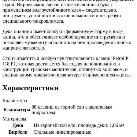
строй. Вирбельбанк сделан из шестислойного бука с
применением влагоустойчивого клея – следовательно,
инструмент устойчив к высокой влажности и не требует
специального микроклимата.
Дека пианино имеет особую «фирменную» форму в виде
клина, что и обеспечивает особое звучание инструмента и
позволяет музыканту исполнять на нем произведения любых
жанров с легкостью.
Стоит отметить и особую чувствительность клавиш Petrof P-
118 P1, которая достигается благодаря использованию в
конструкции грабовых молоточков, обтянутых войлоком, и
специальному покрытию клавиатуры с применением акрила.
Характеристики
Клавиатура
88 клавиш из горной ели с акриловым
Клавиатура
покрытием
Материалы
Дека
Из европейской ели, площадь деки: 1,06 м²
Вирбели
Стальные никелированные