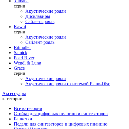
Yamaha
серии
Акустические рояли
Дисклавиры
Сайлент-рояль
Kawai
серии
Акустические рояли
Сайлент-рояль
Ritmuller
Samick
Pearl River
Wendl & Lung
Grace
серии
Акустические рояли
Акустические рояли с системой Piano-Disc
Аксессуары
категории
Все категории
Стойки для цифровых пианино и синтезаторов
Банкетки
Педали для синтезаторов и цифровых пианино