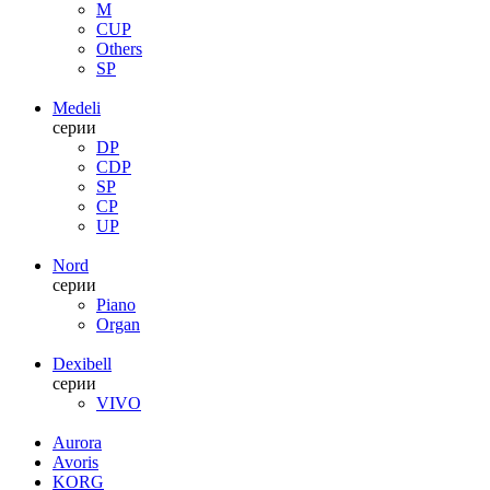
M
CUP
Others
SP
Medeli
серии
DP
CDP
SP
CP
UP
Nord
серии
Piano
Organ
Dexibell
серии
VIVO
Aurora
Avoris
KORG