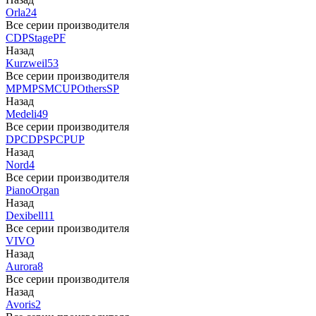
Orla
24
Все серии производителя
CDP
Stage
PF
Назад
Kurzweil
53
Все серии производителя
MP
MPS
M
CUP
Others
SP
Назад
Medeli
49
Все серии производителя
DP
CDP
SP
CP
UP
Назад
Nord
4
Все серии производителя
Piano
Organ
Назад
Dexibell
11
Все серии производителя
VIVO
Назад
Aurora
8
Все серии производителя
Назад
Avoris
2