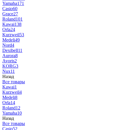
Yamaha
171
Casio
60
Grace
27
Roland
101
Kawai
138
Orla
24
Kurzweil
53
Medeli
49
Nord
4
Dexibell
11
Aurora
8
Avoris
2
KORG
3
Nux
11
Назад
Все товары
Kawai
1
Kurzweil
4
Medeli
8
Orla
14
Roland
12
Yamaha
10
Назад
Все товары
Casio
52