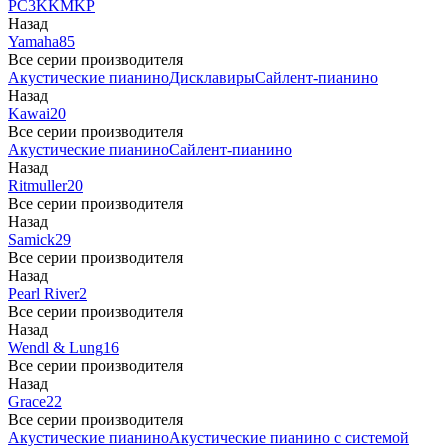
PC3
K
KM
KP
Назад
Yamaha
85
Все серии производителя
Акустические пианино
Дисклавиры
Сайлент-пианино
Назад
Kawai
20
Все серии производителя
Акустические пианино
Сайлент-пианино
Назад
Ritmuller
20
Все серии производителя
Назад
Samick
29
Все серии производителя
Назад
Pearl River
2
Все серии производителя
Назад
Wendl & Lung
16
Все серии производителя
Назад
Grace
22
Все серии производителя
Акустические пианино
Акустические пианино с системой