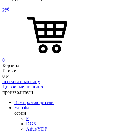
руб.
0
Корзина
Итого:
0
Р
перейти в корзину
Цифровые пианино
производители
Все производители
Yamaha
серии
P
DGX
Arius YDP