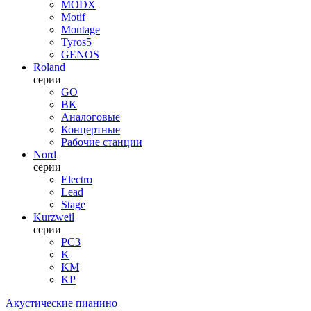
MODX
Motif
Montage
Tyros5
GENOS
Roland
серии
GO
BK
Аналоговые
Концертные
Рабочие станции
Nord
серии
Electro
Lead
Stage
Kurzweil
серии
PC3
K
KM
KP
Акустические пианино