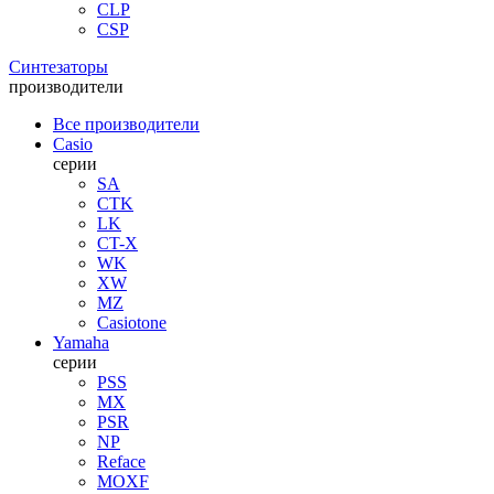
CLP
CSP
Синтезаторы
производители
Все производители
Casio
серии
SA
CTK
LK
CT-X
WK
XW
MZ
Casiotone
Yamaha
серии
PSS
MX
PSR
NP
Reface
MOXF