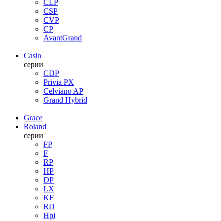
CLP
CSP
CVP
CP
AvantGrand
Casio
серии
CDP
Privia PX
Celviano AP
Grand Hybrid
Grace
Roland
серии
FP
F
RP
HP
DP
LX
KF
RD
Hpi