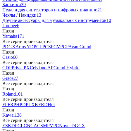
Банкетки
39
Педали для синтезаторов и цифровых пианино
21
Чехлы / Накидки
13
Другие аксессуары для музыкальных инструментов
10
Прочее
6
Назад
Yamaha
171
Все серии производителя
P
DGX
Arius YDP
CLP
CSP
CVP
CP
AvantGrand
Назад
Casio
60
Все серии производителя
CDP
Privia PX
Celviano AP
Grand Hybrid
Назад
Grace
27
Все серии производителя
Назад
Roland
101
Все серии производителя
FP
F
RP
HP
DP
LX
KF
RD
Hpi
Назад
Kawai
138
Все серии производителя
ES
KDP
CL
CN
CA
CS
MP
VPC
Novus
DG
CX
Назад