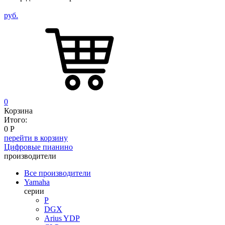
руб.
0
Корзина
Итого:
0
Р
перейти в корзину
Цифровые пианино
производители
Все производители
Yamaha
серии
P
DGX
Arius YDP