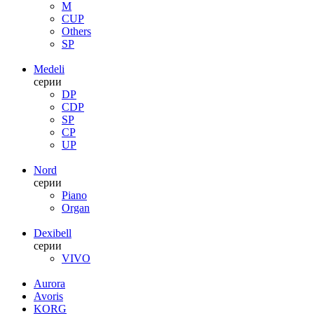
M
CUP
Others
SP
Medeli
серии
DP
CDP
SP
CP
UP
Nord
серии
Piano
Organ
Dexibell
серии
VIVO
Aurora
Avoris
KORG