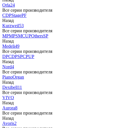
Orla
24
Все серии производителя
CDP
Stage
PF
Назад
Kurzweil
53
Все серии производителя
MP
MPS
M
CUP
Others
SP
Назад
Medeli
49
Все серии производителя
DP
CDP
SP
CP
UP
Назад
Nord
4
Все серии производителя
Piano
Organ
Назад
Dexibell
11
Все серии производителя
VIVO
Назад
Aurora
8
Все серии производителя
Назад
Avoris
2