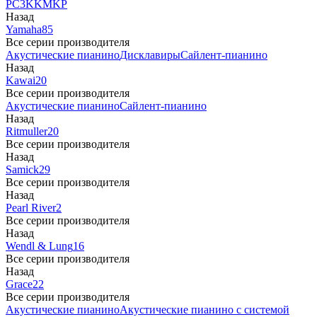
PC3
K
KM
KP
Назад
Yamaha
85
Все серии производителя
Акустические пианино
Дисклавиры
Сайлент-пианино
Назад
Kawai
20
Все серии производителя
Акустические пианино
Сайлент-пианино
Назад
Ritmuller
20
Все серии производителя
Назад
Samick
29
Все серии производителя
Назад
Pearl River
2
Все серии производителя
Назад
Wendl & Lung
16
Все серии производителя
Назад
Grace
22
Все серии производителя
Акустические пианино
Акустические пианино с системой