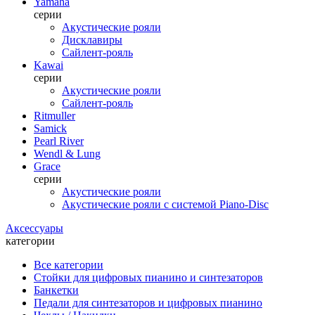
Yamaha
серии
Акустические рояли
Дисклавиры
Сайлент-рояль
Kawai
серии
Акустические рояли
Сайлент-рояль
Ritmuller
Samick
Pearl River
Wendl & Lung
Grace
серии
Акустические рояли
Акустические рояли с системой Piano-Disc
Аксессуары
категории
Все категории
Стойки для цифровых пианино и синтезаторов
Банкетки
Педали для синтезаторов и цифровых пианино