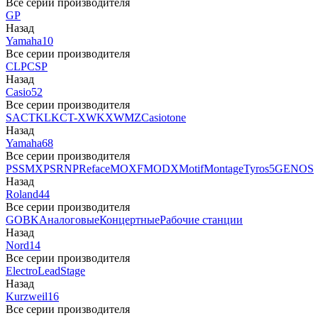
Все серии производителя
GP
Назад
Yamaha
10
Все серии производителя
CLP
CSP
Назад
Casio
52
Все серии производителя
SA
CTK
LK
CT-X
WK
XW
MZ
Casiotone
Назад
Yamaha
68
Все серии производителя
PSS
MX
PSR
NP
Reface
MOXF
MODX
Motif
Montage
Tyros5
GENOS
Назад
Roland
44
Все серии производителя
GO
BK
Аналоговые
Концертные
Рабочие станции
Назад
Nord
14
Все серии производителя
Electro
Lead
Stage
Назад
Kurzweil
16
Все серии производителя