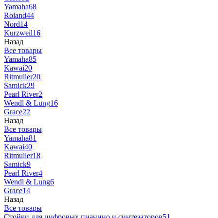
Yamaha
68
Roland
44
Nord
14
Kurzweil
16
Назад
Все товары
Yamaha
85
Kawai
20
Ritmuller
20
Samick
29
Pearl River
2
Wendl & Lung
16
Grace
22
Назад
Все товары
Yamaha
81
Kawai
40
Ritmuller
18
Samick
9
Pearl River
4
Wendl & Lung
6
Grace
14
Назад
Все товары
Стойки для цифровых пианино и синтезаторов
51