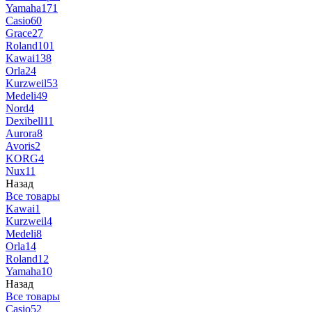
Yamaha
171
Casio
60
Grace
27
Roland
101
Kawai
138
Orla
24
Kurzweil
53
Medeli
49
Nord
4
Dexibell
11
Aurora
8
Avoris
2
KORG
4
Nux
11
Назад
Все товары
Kawai
1
Kurzweil
4
Medeli
8
Orla
14
Roland
12
Yamaha
10
Назад
Все товары
Casio
52