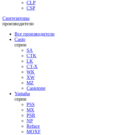
CLP
CSP
Синтезаторы
производители
Все производители
Casio
серии
SA
CTK
LK
CT-X
WK
XW
MZ
Casiotone
Yamaha
серии
PSS
MX
PSR
NP
Reface
MOXF