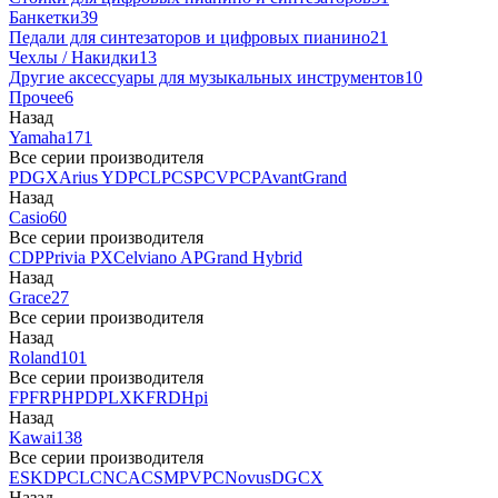
Банкетки
39
Педали для синтезаторов и цифровых пианино
21
Чехлы / Накидки
13
Другие аксессуары для музыкальных инструментов
10
Прочее
6
Назад
Yamaha
171
Все серии производителя
P
DGX
Arius YDP
CLP
CSP
CVP
CP
AvantGrand
Назад
Casio
60
Все серии производителя
CDP
Privia PX
Celviano AP
Grand Hybrid
Назад
Grace
27
Все серии производителя
Назад
Roland
101
Все серии производителя
FP
F
RP
HP
DP
LX
KF
RD
Hpi
Назад
Kawai
138
Все серии производителя
ES
KDP
CL
CN
CA
CS
MP
VPC
Novus
DG
CX
Назад