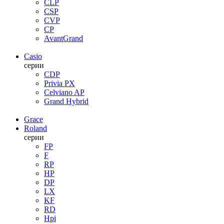
CLP
CSP
CVP
CP
AvantGrand
Casio
серии
CDP
Privia PX
Celviano AP
Grand Hybrid
Grace
Roland
серии
FP
F
RP
HP
DP
LX
KF
RD
Hpi