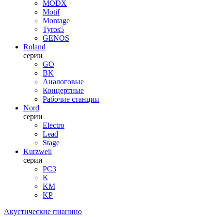
MODX
Motif
Montage
Tyros5
GENOS
Roland
серии
GO
BK
Аналоговые
Концертные
Рабочие станции
Nord
серии
Electro
Lead
Stage
Kurzweil
серии
PC3
K
KM
KP
Акустические пианино