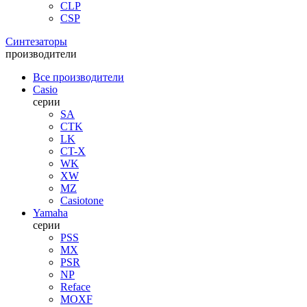
CLP
CSP
Синтезаторы
производители
Все производители
Casio
серии
SA
CTK
LK
CT-X
WK
XW
MZ
Casiotone
Yamaha
серии
PSS
MX
PSR
NP
Reface
MOXF