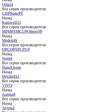
Orla
24
Все серии производителя
CDP
Stage
PF
Назад
Kurzweil
53
Все серии производителя
MP
MPS
M
CUP
Others
SP
Назад
Medeli
49
Все серии производителя
DP
CDP
SP
CP
UP
Назад
Nord
4
Все серии производителя
Piano
Organ
Назад
Dexibell
11
Все серии производителя
VIVO
Назад
Aurora
8
Все серии производителя
Назад
Avoris
2