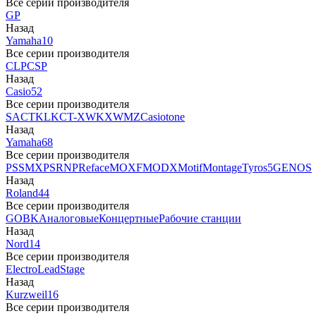
Все серии производителя
GP
Назад
Yamaha
10
Все серии производителя
CLP
CSP
Назад
Casio
52
Все серии производителя
SA
CTK
LK
CT-X
WK
XW
MZ
Casiotone
Назад
Yamaha
68
Все серии производителя
PSS
MX
PSR
NP
Reface
MOXF
MODX
Motif
Montage
Tyros5
GENOS
Назад
Roland
44
Все серии производителя
GO
BK
Аналоговые
Концертные
Рабочие станции
Назад
Nord
14
Все серии производителя
Electro
Lead
Stage
Назад
Kurzweil
16
Все серии производителя