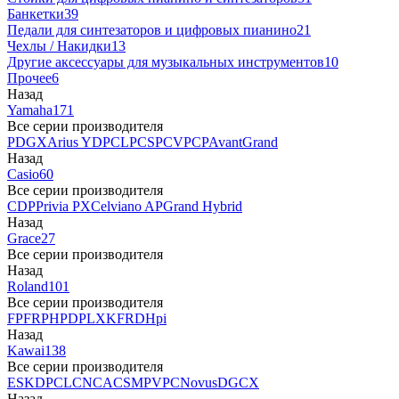
Банкетки
39
Педали для синтезаторов и цифровых пианино
21
Чехлы / Накидки
13
Другие аксессуары для музыкальных инструментов
10
Прочее
6
Назад
Yamaha
171
Все серии производителя
P
DGX
Arius YDP
CLP
CSP
CVP
CP
AvantGrand
Назад
Casio
60
Все серии производителя
CDP
Privia PX
Celviano AP
Grand Hybrid
Назад
Grace
27
Все серии производителя
Назад
Roland
101
Все серии производителя
FP
F
RP
HP
DP
LX
KF
RD
Hpi
Назад
Kawai
138
Все серии производителя
ES
KDP
CL
CN
CA
CS
MP
VPC
Novus
DG
CX
Назад