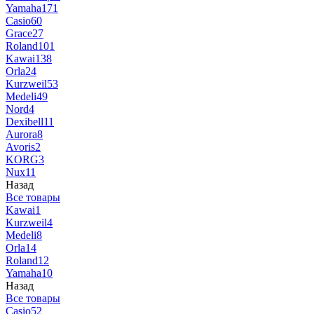
Yamaha
171
Casio
60
Grace
27
Roland
101
Kawai
138
Orla
24
Kurzweil
53
Medeli
49
Nord
4
Dexibell
11
Aurora
8
Avoris
2
KORG
3
Nux
11
Назад
Все товары
Kawai
1
Kurzweil
4
Medeli
8
Orla
14
Roland
12
Yamaha
10
Назад
Все товары
Casio
52