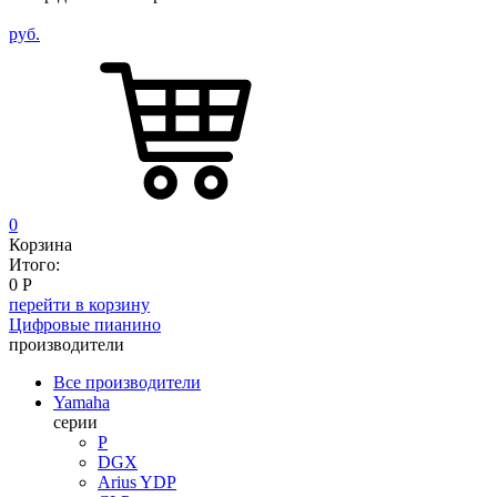
руб.
0
Корзина
Итого:
0
Р
перейти в корзину
Цифровые пианино
производители
Все производители
Yamaha
серии
P
DGX
Arius YDP