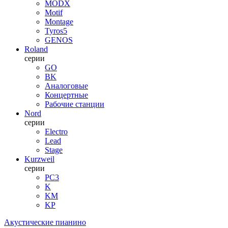
MODX
Motif
Montage
Tyros5
GENOS
Roland
серии
GO
BK
Аналоговые
Концертные
Рабочие станции
Nord
серии
Electro
Lead
Stage
Kurzweil
серии
PC3
K
KM
KP
Акустические пианино