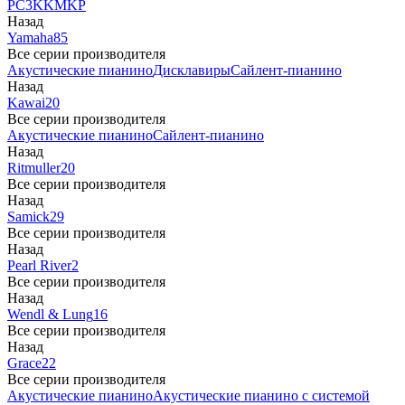
PC3
K
KM
KP
Назад
Yamaha
85
Все серии производителя
Акустические пианино
Дисклавиры
Сайлент-пианино
Назад
Kawai
20
Все серии производителя
Акустические пианино
Сайлент-пианино
Назад
Ritmuller
20
Все серии производителя
Назад
Samick
29
Все серии производителя
Назад
Pearl River
2
Все серии производителя
Назад
Wendl & Lung
16
Все серии производителя
Назад
Grace
22
Все серии производителя
Акустические пианино
Акустические пианино с системой