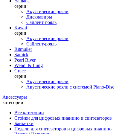
Yamaha
серии
Акустические рояли
Дисклавиры
Сайлент-рояль
Kawai
серии
Акустические рояли
Сайлент-рояль
Ritmuller
Samick
Pearl River
Wendl & Lung
Grace
серии
Акустические рояли
Акустические рояли с системой Piano-Disc
Аксессуары
категории
Все категории
Стойки для цифровых пианино и синтезаторов
Банкетки
Педали для синтезаторов и цифровых пианино