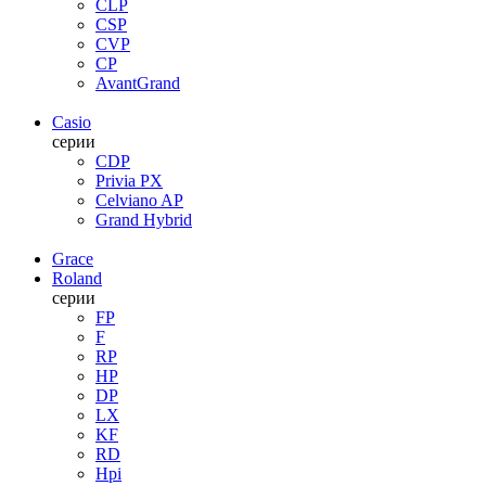
CLP
CSP
CVP
CP
AvantGrand
Casio
серии
CDP
Privia PX
Celviano AP
Grand Hybrid
Grace
Roland
серии
FP
F
RP
HP
DP
LX
KF
RD
Hpi