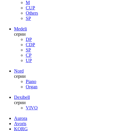
M
CUP
Others
SP
Medeli
серии
DP
CDP
SP
CP
UP
Nord
серии
Piano
Organ
Dexibell
серии
VIVO
Aurora
Avoris
KORG