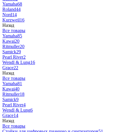
Yamaha
68
Roland
44
Nord
14
Kurzweil
16
Назад
Все товары
Yamaha
85
Kawai
20
Ritmuller
20
Samick
29
Pearl River
2
Wendl & Lung
16
Grace
22
Назад
Все товары
Yamaha
81
Kawai
40
Ritmuller
18
Samick
9
Pearl River
4
Wendl & Lung
6
Grace
14
Назад
Все товары
Стойки для цифровых пианино и синтезаторов
51