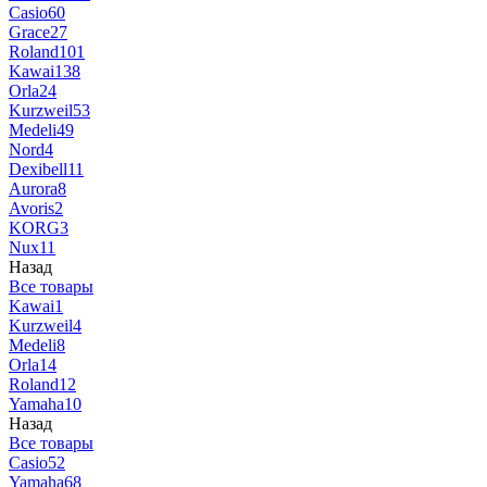
Casio
60
Grace
27
Roland
101
Kawai
138
Orla
24
Kurzweil
53
Medeli
49
Nord
4
Dexibell
11
Aurora
8
Avoris
2
KORG
3
Nux
11
Назад
Все товары
Kawai
1
Kurzweil
4
Medeli
8
Orla
14
Roland
12
Yamaha
10
Назад
Все товары
Casio
52
Yamaha
68