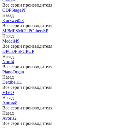
Все серии производителя
CDP
Stage
PF
Назад
Kurzweil
53
Все серии производителя
MP
MPS
M
CUP
Others
SP
Назад
Medeli
49
Все серии производителя
DP
CDP
SP
CP
UP
Назад
Nord
4
Все серии производителя
Piano
Organ
Назад
Dexibell
11
Все серии производителя
VIVO
Назад
Aurora
8
Все серии производителя
Назад
Avoris
2
Все серии производителя