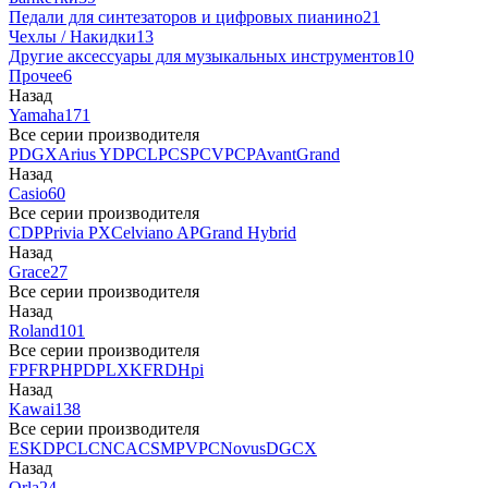
Педали для синтезаторов и цифровых пианино
21
Чехлы / Накидки
13
Другие аксессуары для музыкальных инструментов
10
Прочее
6
Назад
Yamaha
171
Все серии производителя
P
DGX
Arius YDP
CLP
CSP
CVP
CP
AvantGrand
Назад
Casio
60
Все серии производителя
CDP
Privia PX
Celviano AP
Grand Hybrid
Назад
Grace
27
Все серии производителя
Назад
Roland
101
Все серии производителя
FP
F
RP
HP
DP
LX
KF
RD
Hpi
Назад
Kawai
138
Все серии производителя
ES
KDP
CL
CN
CA
CS
MP
VPC
Novus
DG
CX
Назад
Orla
24