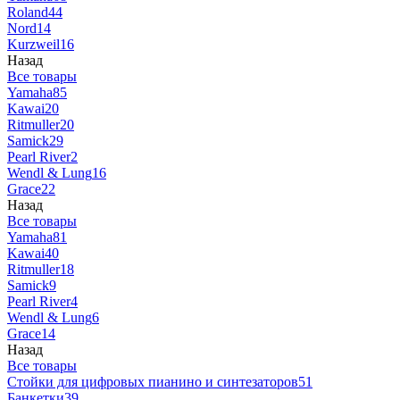
Roland
44
Nord
14
Kurzweil
16
Назад
Все товары
Yamaha
85
Kawai
20
Ritmuller
20
Samick
29
Pearl River
2
Wendl & Lung
16
Grace
22
Назад
Все товары
Yamaha
81
Kawai
40
Ritmuller
18
Samick
9
Pearl River
4
Wendl & Lung
6
Grace
14
Назад
Все товары
Стойки для цифровых пианино и синтезаторов
51
Банкетки
39