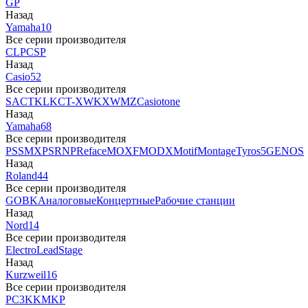
GP
Назад
Yamaha
10
Все серии производителя
CLP
CSP
Назад
Casio
52
Все серии производителя
SA
CTK
LK
CT-X
WK
XW
MZ
Casiotone
Назад
Yamaha
68
Все серии производителя
PSS
MX
PSR
NP
Reface
MOXF
MODX
Motif
Montage
Tyros5
GENOS
Назад
Roland
44
Все серии производителя
GO
BK
Аналоговые
Концертные
Рабочие станции
Назад
Nord
14
Все серии производителя
Electro
Lead
Stage
Назад
Kurzweil
16
Все серии производителя
PC3
K
KM
KP