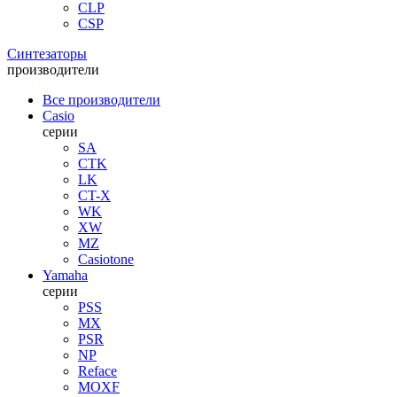
CLP
CSP
Синтезаторы
производители
Все производители
Casio
серии
SA
CTK
LK
CT-X
WK
XW
MZ
Casiotone
Yamaha
серии
PSS
MX
PSR
NP
Reface
MOXF