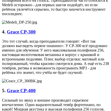
полифония всего 64 голоса.. Преподаватели часто относятся к
Medeli осторожно - для первых шагов подойдёт, но если
ребёнок увлечётся серьезно, то быстро захочется инструмент
посолиднее.
4.
Grace CP-300
Это тот случай, когда преподаватели говорят: «Вот так
должно выглядеть первое пианино». У CP-300 всё продумано
именно для обучения: У него максимальная полифония 256,
настоящая молоточковая механика и корпус с крышкой и
встроенными педалями. Плюс выбор отделки: матовый или
полированный, чтобы красиво смотрелся дома. А ещё есть 238
тембров, ритмы и возможность проигрывать MP3 - для
ребёнка это значит, что учёба не будет скучной.
5.
Grace CP-400
Сильный по звуку и внешне производит серьезное
впечатление. Один выразительный тембр фортепиано, но
какой! Мощная акустика и высокая полифония 256 голосов.