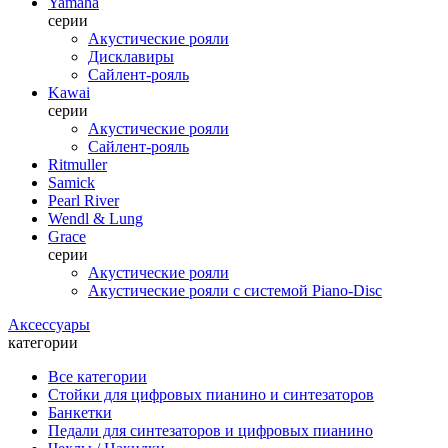
Yamaha
серии
Акустические рояли
Дисклавиры
Сайлент-рояль
Kawai
серии
Акустические рояли
Сайлент-рояль
Ritmuller
Samick
Pearl River
Wendl & Lung
Grace
серии
Акустические рояли
Акустические рояли с системой Piano-Disc
Аксессуары
категории
Все категории
Стойки для цифровых пианино и синтезаторов
Банкетки
Педали для синтезаторов и цифровых пианино