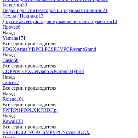
Банкетки
39
Педали для синтезаторов и цифровых пианино
21
Чехлы / Накидки
13
Другие аксессуары для музыкальных инструментов
10
Прочее
6
Назад
Yamaha
171
Все серии производителя
P
DGX
Arius YDP
CLP
CSP
CVP
CP
AvantGrand
Назад
Casio
60
Все серии производителя
CDP
Privia PX
Celviano AP
Grand Hybrid
Назад
Grace
27
Все серии производителя
Назад
Roland
101
Все серии производителя
FP
F
RP
HP
DP
LX
KF
RD
Hpi
Назад
Kawai
138
Все серии производителя
ES
KDP
CL
CN
CA
CS
MP
VPC
Novus
DG
CX
Назад