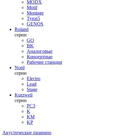
MODX
Motif
Montage
Tyros5
GENOS
Roland
серии
GO
BK
Аналоговые
Концертные
Рабочие станции
Nord
серии
Electro
Lead
Stage
Kurzweil
серии
PC3
K
KM
KP
Акустические пианино