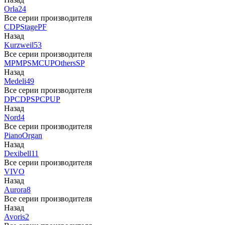
Orla
24
Все серии производителя
CDP
Stage
PF
Назад
Kurzweil
53
Все серии производителя
MP
MPS
M
CUP
Others
SP
Назад
Medeli
49
Все серии производителя
DP
CDP
SP
CP
UP
Назад
Nord
4
Все серии производителя
Piano
Organ
Назад
Dexibell
11
Все серии производителя
VIVO
Назад
Aurora
8
Все серии производителя
Назад
Avoris
2