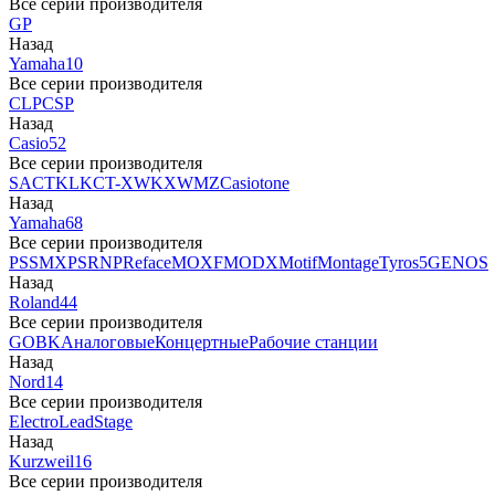
Все серии производителя
GP
Назад
Yamaha
10
Все серии производителя
CLP
CSP
Назад
Casio
52
Все серии производителя
SA
CTK
LK
CT-X
WK
XW
MZ
Casiotone
Назад
Yamaha
68
Все серии производителя
PSS
MX
PSR
NP
Reface
MOXF
MODX
Motif
Montage
Tyros5
GENOS
Назад
Roland
44
Все серии производителя
GO
BK
Аналоговые
Концертные
Рабочие станции
Назад
Nord
14
Все серии производителя
Electro
Lead
Stage
Назад
Kurzweil
16
Все серии производителя