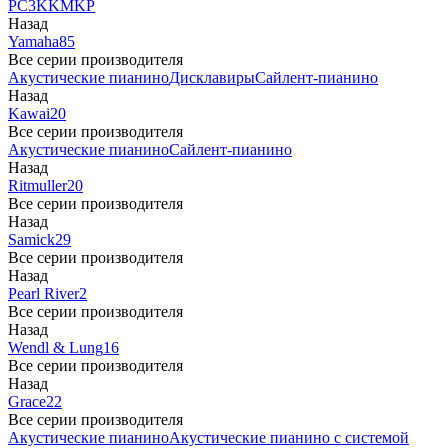
PC3
K
KM
KP
Назад
Yamaha
85
Все серии производителя
Акустические пианино
Дисклавиры
Сайлент-пианино
Назад
Kawai
20
Все серии производителя
Акустические пианино
Сайлент-пианино
Назад
Ritmuller
20
Все серии производителя
Назад
Samick
29
Все серии производителя
Назад
Pearl River
2
Все серии производителя
Назад
Wendl & Lung
16
Все серии производителя
Назад
Grace
22
Все серии производителя
Акустические пианино
Акустические пианино с системой