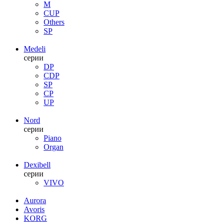
M
CUP
Others
SP
Medeli
серии
DP
CDP
SP
CP
UP
Nord
серии
Piano
Organ
Dexibell
серии
VIVO
Aurora
Avoris
KORG