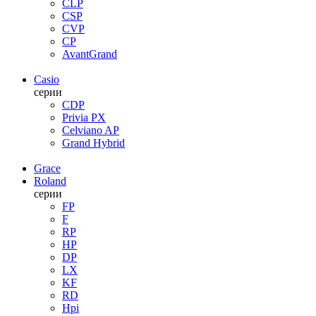
CLP
CSP
CVP
CP
AvantGrand
Casio
серии
CDP
Privia PX
Celviano AP
Grand Hybrid
Grace
Roland
серии
FP
F
RP
HP
DP
LX
KF
RD
Hpi