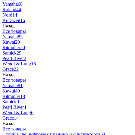
Yamaha
68
Roland
44
Nord
14
Kurzweil
16
Назад
Все товары
Yamaha
85
Kawai
20
Ritmuller
20
Samick
29
Pearl River
2
Wendl & Lung
16
Grace
22
Назад
Все товары
Yamaha
81
Kawai
40
Ritmuller
18
Samick
9
Pearl River
4
Wendl & Lung
6
Grace
14
Назад
Все товары
Стойки для цифровых пианино и синтезаторов
51