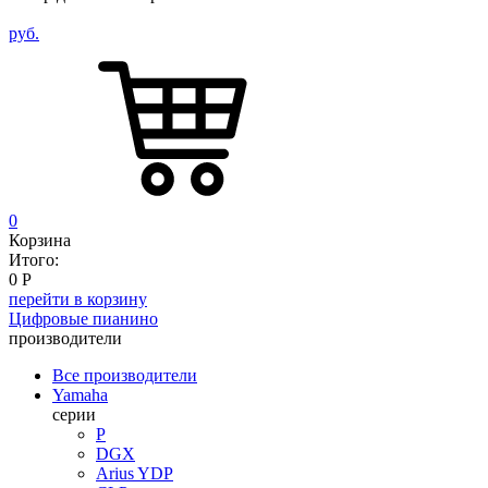
руб.
0
Корзина
Итого:
0
Р
перейти в корзину
Цифровые пианино
производители
Все производители
Yamaha
серии
P
DGX
Arius YDP