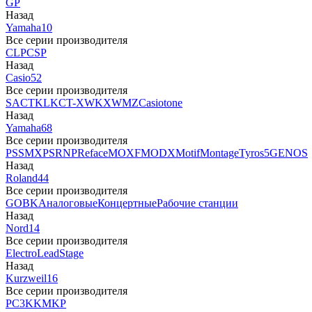
GP
Назад
Yamaha
10
Все серии производителя
CLP
CSP
Назад
Casio
52
Все серии производителя
SA
CTK
LK
CT-X
WK
XW
MZ
Casiotone
Назад
Yamaha
68
Все серии производителя
PSS
MX
PSR
NP
Reface
MOXF
MODX
Motif
Montage
Tyros5
GENOS
Назад
Roland
44
Все серии производителя
GO
BK
Аналоговые
Концертные
Рабочие станции
Назад
Nord
14
Все серии производителя
Electro
Lead
Stage
Назад
Kurzweil
16
Все серии производителя
PC3
K
KM
KP