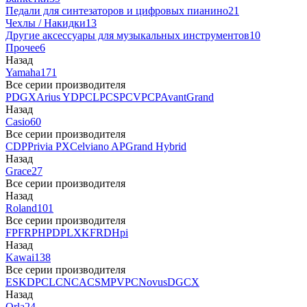
Педали для синтезаторов и цифровых пианино
21
Чехлы / Накидки
13
Другие аксессуары для музыкальных инструментов
10
Прочее
6
Назад
Yamaha
171
Все серии производителя
P
DGX
Arius YDP
CLP
CSP
CVP
CP
AvantGrand
Назад
Casio
60
Все серии производителя
CDP
Privia PX
Celviano AP
Grand Hybrid
Назад
Grace
27
Все серии производителя
Назад
Roland
101
Все серии производителя
FP
F
RP
HP
DP
LX
KF
RD
Hpi
Назад
Kawai
138
Все серии производителя
ES
KDP
CL
CN
CA
CS
MP
VPC
Novus
DG
CX
Назад
Orla
24