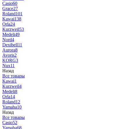
Casio
60
Grace
27
Roland
101
Kawai
138
Orla
24
Kurzweil
53
Medeli
49
Nord
4
Dexibell
11
Aurora
8
Avoris
2
KORG
3
Nux
11
Назад
Все товары
Kawai
1
Kurzweil
4
Medeli
8
Orla
14
Roland
12
Yamaha
10
Назад
Все товары
Casio
52
Yamaha
68