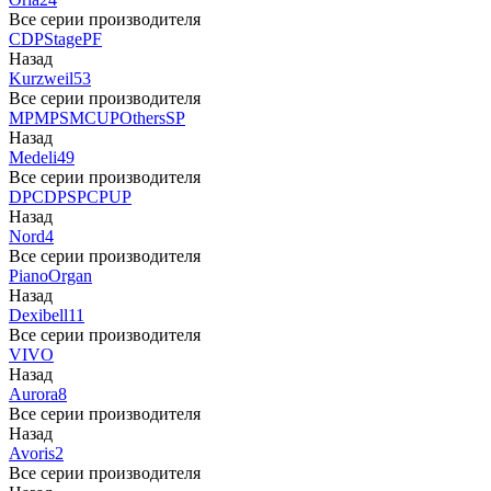
Все серии производителя
CDP
Stage
PF
Назад
Kurzweil
53
Все серии производителя
MP
MPS
M
CUP
Others
SP
Назад
Medeli
49
Все серии производителя
DP
CDP
SP
CP
UP
Назад
Nord
4
Все серии производителя
Piano
Organ
Назад
Dexibell
11
Все серии производителя
VIVO
Назад
Aurora
8
Все серии производителя
Назад
Avoris
2
Все серии производителя