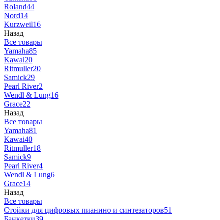
Roland
44
Nord
14
Kurzweil
16
Назад
Все товары
Yamaha
85
Kawai
20
Ritmuller
20
Samick
29
Pearl River
2
Wendl & Lung
16
Grace
22
Назад
Все товары
Yamaha
81
Kawai
40
Ritmuller
18
Samick
9
Pearl River
4
Wendl & Lung
6
Grace
14
Назад
Все товары
Стойки для цифровых пианино и синтезаторов
51
Банкетки
39