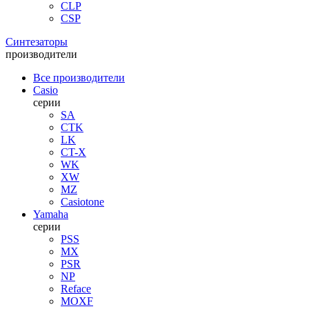
CLP
CSP
Синтезаторы
производители
Все производители
Casio
серии
SA
CTK
LK
CT-X
WK
XW
MZ
Casiotone
Yamaha
серии
PSS
MX
PSR
NP
Reface
MOXF