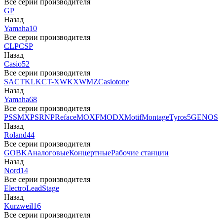
Все серии производителя
GP
Назад
Yamaha
10
Все серии производителя
CLP
CSP
Назад
Casio
52
Все серии производителя
SA
CTK
LK
CT-X
WK
XW
MZ
Casiotone
Назад
Yamaha
68
Все серии производителя
PSS
MX
PSR
NP
Reface
MOXF
MODX
Motif
Montage
Tyros5
GENOS
Назад
Roland
44
Все серии производителя
GO
BK
Аналоговые
Концертные
Рабочие станции
Назад
Nord
14
Все серии производителя
Electro
Lead
Stage
Назад
Kurzweil
16
Все серии производителя