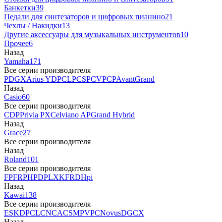
Банкетки
39
Педали для синтезаторов и цифровых пианино
21
Чехлы / Накидки
13
Другие аксессуары для музыкальных инструментов
10
Прочее
6
Назад
Yamaha
171
Все серии производителя
P
DGX
Arius YDP
CLP
CSP
CVP
CP
AvantGrand
Назад
Casio
60
Все серии производителя
CDP
Privia PX
Celviano AP
Grand Hybrid
Назад
Grace
27
Все серии производителя
Назад
Roland
101
Все серии производителя
FP
F
RP
HP
DP
LX
KF
RD
Hpi
Назад
Kawai
138
Все серии производителя
ES
KDP
CL
CN
CA
CS
MP
VPC
Novus
DG
CX
Назад