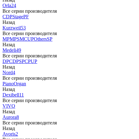
Orla
24
Все серии производителя
CDP
Stage
PF
Назад
Kurzweil
53
Все серии производителя
MP
MPS
M
CUP
Others
SP
Назад
Medeli
49
Все серии производителя
DP
CDP
SP
CP
UP
Назад
Nord
4
Все серии производителя
Piano
Organ
Назад
Dexibell
11
Все серии производителя
VIVO
Назад
Aurora
8
Все серии производителя
Назад
Avoris
2