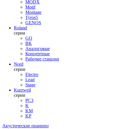
MODX
Motif
Montage
Tyros5
GENOS
Roland
серии
GO
BK
Аналоговые
Концертные
Рабочие станции
Nord
серии
Electro
Lead
Stage
Kurzweil
серии
PC3
K
KM
KP
Акустические пианино