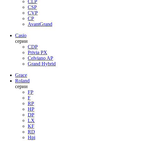
CLP
CSP
CVP
CP
AvantGrand
Casio
серии
CDP
Privia PX
Celviano AP
Grand Hybrid
Grace
Roland
серии
FP
F
RP
HP
DP
LX
KF
RD
Hpi