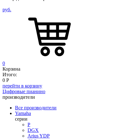
руб.
0
Корзина
Итого:
0
Р
перейти в корзину
Цифровые пианино
производители
Все производители
Yamaha
серии
P
DGX
Arius YDP