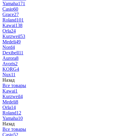
Yamaha
171
Casio
60
Grace
27
Roland
101
Kawai
138
Orla
24
Kurzweil
53
Medeli
49
Nord
4
Dexibell
11
Aurora
8
Avoris
2
KORG
4
Nux
11
Назад
Все товары
Kawai
1
Kurzweil
4
Medeli
8
Orla
14
Roland
12
Yamaha
10
Назад
Все товары
Casio
52