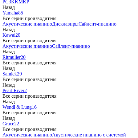
PC3
K
KM
KP
Назад
Yamaha
85
Все серии производителя
Акустические пианино
Дисклавиры
Сайлент-пианино
Назад
Kawai
20
Все серии производителя
Акустические пианино
Сайлент-пианино
Назад
Ritmuller
20
Все серии производителя
Назад
Samick
29
Все серии производителя
Назад
Pearl River
2
Все серии производителя
Назад
Wendl & Lung
16
Все серии производителя
Назад
Grace
22
Все серии производителя
Акустические пианино
Акустические пианино с системой