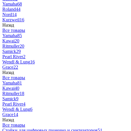
Yamaha
68
Roland
44
Nord
14
Kurzweil
16
Назад
Все товары
Yamaha
85
Kawai
20
Ritmuller
20
Samick
29
Pearl River
2
Wendl & Lung
16
Grace
22
Назад
Все товары
Yamaha
81
Kawai
40
Ritmuller
18
Samick
9
Pearl River
4
Wendl & Lung
6
Grace
14
Назад
Все товары
Стойки для цифровых пианино и синтезаторов
51