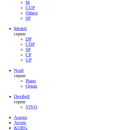
M
CUP
Others
SP
Medeli
серии
DP
CDP
SP
CP
UP
Nord
серии
Piano
Organ
Dexibell
серии
VIVO
Aurora
Avoris
KORG