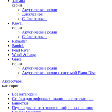
Yamaha
серии
Акустические рояли
Дисклавиры
Сайлент-рояль
Kawai
серии
Акустические рояли
Сайлент-рояль
Ritmuller
Samick
Pearl River
Wendl & Lung
Grace
серии
Акустические рояли
Акустические рояли с системой Piano-Disc
Аксессуары
категории
Все категории
Стойки для цифровых пианино и синтезаторов
Банкетки
Педали для синтезаторов и цифровых пианино