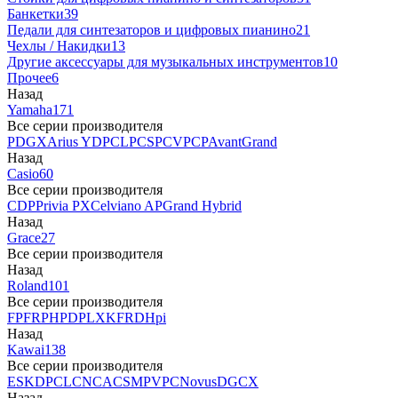
Банкетки
39
Педали для синтезаторов и цифровых пианино
21
Чехлы / Накидки
13
Другие аксессуары для музыкальных инструментов
10
Прочее
6
Назад
Yamaha
171
Все серии производителя
P
DGX
Arius YDP
CLP
CSP
CVP
CP
AvantGrand
Назад
Casio
60
Все серии производителя
CDP
Privia PX
Celviano AP
Grand Hybrid
Назад
Grace
27
Все серии производителя
Назад
Roland
101
Все серии производителя
FP
F
RP
HP
DP
LX
KF
RD
Hpi
Назад
Kawai
138
Все серии производителя
ES
KDP
CL
CN
CA
CS
MP
VPC
Novus
DG
CX
Назад