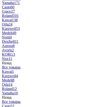
Yamaha
171
Casio
60
Grace
27
Roland
101
Kawai
138
Orla
24
Kurzweil
53
Medeli
49
Nord
4
Dexibell
11
Aurora
8
Avoris
2
KORG
3
Nux
11
Назад
Все товары
Kawai
1
Kurzweil
4
Medeli
8
Orla
14
Roland
12
Yamaha
10
Назад
Все товары
Casio
52