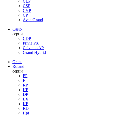
CLP
CSP
CVP
CP
AvantGrand
Casio
серии
CDP
Privia PX
Celviano AP
Grand Hybrid
Grace
Roland
серии
FP
F
RP
HP
DP
LX
KF
RD
Hpi