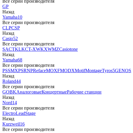
Все серии производителя
GP
Назад
Yamaha
10
Все серии производителя
CLP
CSP
Назад
Casio
52
Все серии производителя
SA
CTK
LK
CT-X
WK
XW
MZ
Casiotone
Назад
Yamaha
68
Все серии производителя
PSS
MX
PSR
NP
Reface
MOXF
MODX
Motif
Montage
Tyros5
GENOS
Назад
Roland
44
Все серии производителя
GO
BK
Аналоговые
Концертные
Рабочие станции
Назад
Nord
14
Все серии производителя
Electro
Lead
Stage
Назад
Kurzweil
16
Все серии производителя