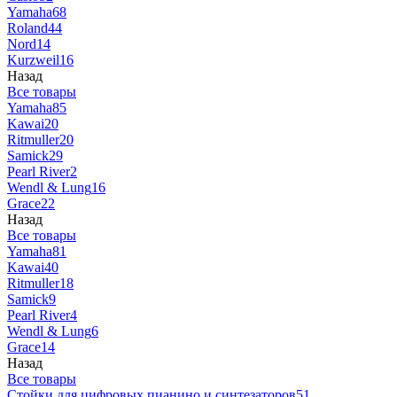
Yamaha
68
Roland
44
Nord
14
Kurzweil
16
Назад
Все товары
Yamaha
85
Kawai
20
Ritmuller
20
Samick
29
Pearl River
2
Wendl & Lung
16
Grace
22
Назад
Все товары
Yamaha
81
Kawai
40
Ritmuller
18
Samick
9
Pearl River
4
Wendl & Lung
6
Grace
14
Назад
Все товары
Стойки для цифровых пианино и синтезаторов
51