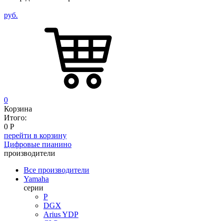
руб.
0
Корзина
Итого:
0
Р
перейти в корзину
Цифровые пианино
производители
Все производители
Yamaha
серии
P
DGX
Arius YDP