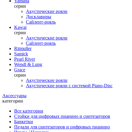
Yamaha
серии
Акустические рояли
Дисклавиры
Сайлент-рояль
Kawai
серии
Акустические рояли
Сайлент-рояль
Ritmuller
Samick
Pearl River
Wendl & Lung
Grace
серии
Акустические рояли
Акустические рояли с системой Piano-Disc
Аксессуары
категории
Все категории
Стойки для цифровых пианино и синтезаторов
Банкетки
Педали для синтезаторов и цифровых пианино