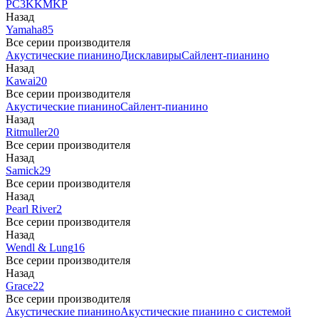
PC3
K
KM
KP
Назад
Yamaha
85
Все серии производителя
Акустические пианино
Дисклавиры
Сайлент-пианино
Назад
Kawai
20
Все серии производителя
Акустические пианино
Сайлент-пианино
Назад
Ritmuller
20
Все серии производителя
Назад
Samick
29
Все серии производителя
Назад
Pearl River
2
Все серии производителя
Назад
Wendl & Lung
16
Все серии производителя
Назад
Grace
22
Все серии производителя
Акустические пианино
Акустические пианино с системой