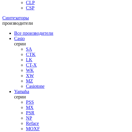
CLP
CSP
Синтезаторы
производители
Все производители
Casio
серии
SA
CTK
LK
CT-X
WK
XW
MZ
Casiotone
Yamaha
серии
PSS
MX
PSR
NP
Reface
MOXF