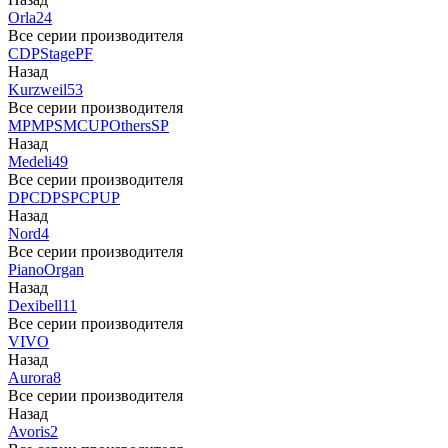
Orla
24
Все серии производителя
CDP
Stage
PF
Назад
Kurzweil
53
Все серии производителя
MP
MPS
M
CUP
Others
SP
Назад
Medeli
49
Все серии производителя
DP
CDP
SP
CP
UP
Назад
Nord
4
Все серии производителя
Piano
Organ
Назад
Dexibell
11
Все серии производителя
VIVO
Назад
Aurora
8
Все серии производителя
Назад
Avoris
2