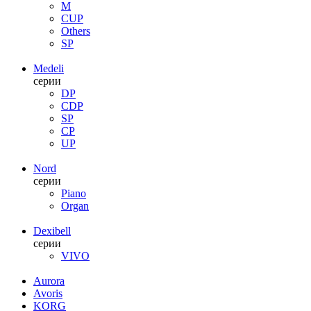
M
CUP
Others
SP
Medeli
серии
DP
CDP
SP
CP
UP
Nord
серии
Piano
Organ
Dexibell
серии
VIVO
Aurora
Avoris
KORG