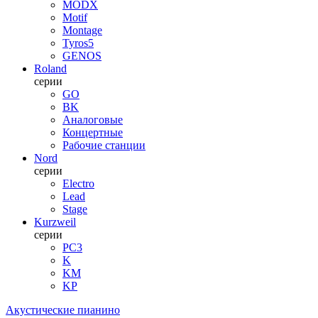
MODX
Motif
Montage
Tyros5
GENOS
Roland
серии
GO
BK
Аналоговые
Концертные
Рабочие станции
Nord
серии
Electro
Lead
Stage
Kurzweil
серии
PC3
K
KM
KP
Акустические пианино