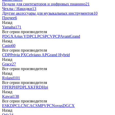
Педали для синтезаторов и цифровых пианино
21
Чехлы / Накидки
13
Другие аксессуары для музыкальных инструментов
10
Прочее
6
Назад
Yamaha
171
Все серии производителя
P
DGX
Arius YDP
CLP
CSP
CVP
CP
AvantGrand
Назад
Casio
60
Все серии производителя
CDP
Privia PX
Celviano AP
Grand Hybrid
Назад
Grace
27
Все серии производителя
Назад
Roland
101
Все серии производителя
FP
F
RP
HP
DP
LX
KF
RD
Hpi
Назад
Kawai
138
Все серии производителя
ES
KDP
CL
CN
CA
CS
MP
VPC
Novus
DG
CX
Назад
Orla
24