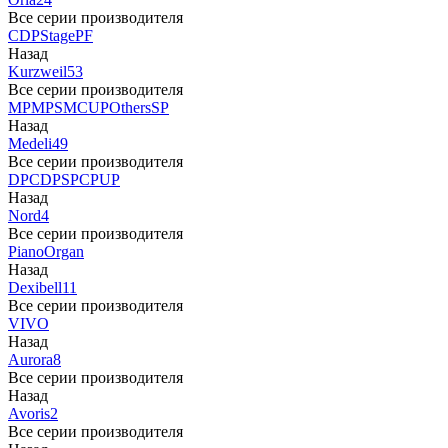
Все серии производителя
CDP
Stage
PF
Назад
Kurzweil
53
Все серии производителя
MP
MPS
M
CUP
Others
SP
Назад
Medeli
49
Все серии производителя
DP
CDP
SP
CP
UP
Назад
Nord
4
Все серии производителя
Piano
Organ
Назад
Dexibell
11
Все серии производителя
VIVO
Назад
Aurora
8
Все серии производителя
Назад
Avoris
2
Все серии производителя