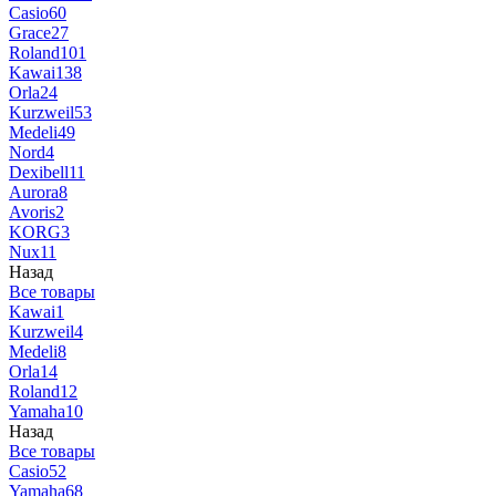
Casio
60
Grace
27
Roland
101
Kawai
138
Orla
24
Kurzweil
53
Medeli
49
Nord
4
Dexibell
11
Aurora
8
Avoris
2
KORG
3
Nux
11
Назад
Все товары
Kawai
1
Kurzweil
4
Medeli
8
Orla
14
Roland
12
Yamaha
10
Назад
Все товары
Casio
52
Yamaha
68