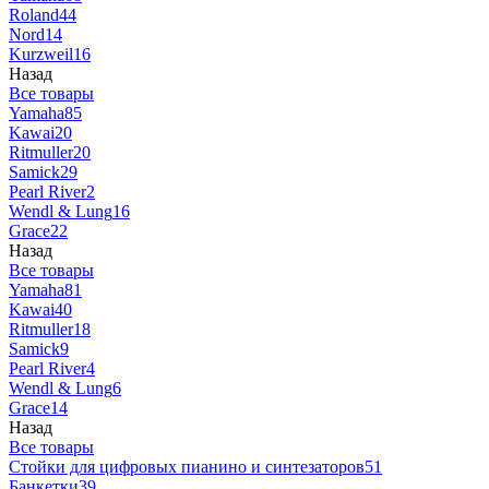
Roland
44
Nord
14
Kurzweil
16
Назад
Все товары
Yamaha
85
Kawai
20
Ritmuller
20
Samick
29
Pearl River
2
Wendl & Lung
16
Grace
22
Назад
Все товары
Yamaha
81
Kawai
40
Ritmuller
18
Samick
9
Pearl River
4
Wendl & Lung
6
Grace
14
Назад
Все товары
Стойки для цифровых пианино и синтезаторов
51
Банкетки
39