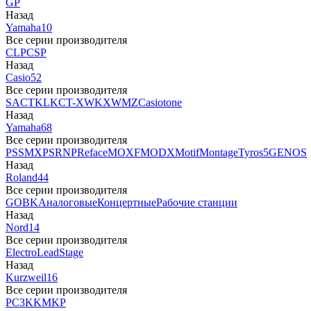
GP
Назад
Yamaha
10
Все серии производителя
CLP
CSP
Назад
Casio
52
Все серии производителя
SA
CTK
LK
CT-X
WK
XW
MZ
Casiotone
Назад
Yamaha
68
Все серии производителя
PSS
MX
PSR
NP
Reface
MOXF
MODX
Motif
Montage
Tyros5
GENOS
Назад
Roland
44
Все серии производителя
GO
BK
Аналоговые
Концертные
Рабочие станции
Назад
Nord
14
Все серии производителя
Electro
Lead
Stage
Назад
Kurzweil
16
Все серии производителя
PC3
K
KM
KP