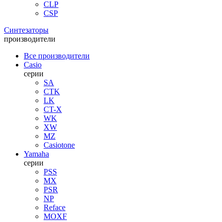
CLP
CSP
Синтезаторы
производители
Все производители
Casio
серии
SA
CTK
LK
CT-X
WK
XW
MZ
Casiotone
Yamaha
серии
PSS
MX
PSR
NP
Reface
MOXF