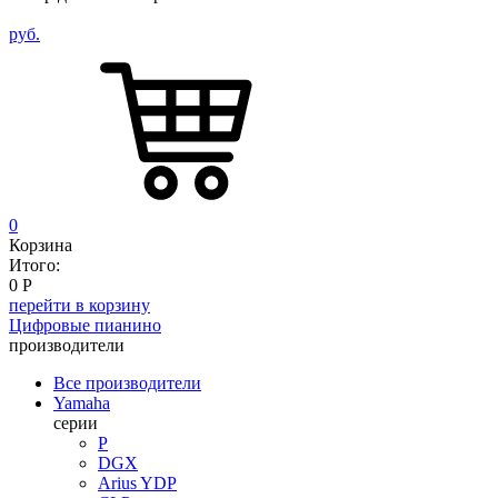
руб.
0
Корзина
Итого:
0
Р
перейти в корзину
Цифровые пианино
производители
Все производители
Yamaha
серии
P
DGX
Arius YDP