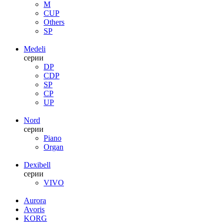
M
CUP
Others
SP
Medeli
серии
DP
CDP
SP
CP
UP
Nord
серии
Piano
Organ
Dexibell
серии
VIVO
Aurora
Avoris
KORG