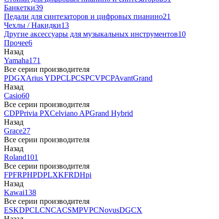
Банкетки
39
Педали для синтезаторов и цифровых пианино
21
Чехлы / Накидки
13
Другие аксессуары для музыкальных инструментов
10
Прочее
6
Назад
Yamaha
171
Все серии производителя
P
DGX
Arius YDP
CLP
CSP
CVP
CP
AvantGrand
Назад
Casio
60
Все серии производителя
CDP
Privia PX
Celviano AP
Grand Hybrid
Назад
Grace
27
Все серии производителя
Назад
Roland
101
Все серии производителя
FP
F
RP
HP
DP
LX
KF
RD
Hpi
Назад
Kawai
138
Все серии производителя
ES
KDP
CL
CN
CA
CS
MP
VPC
Novus
DG
CX
Назад