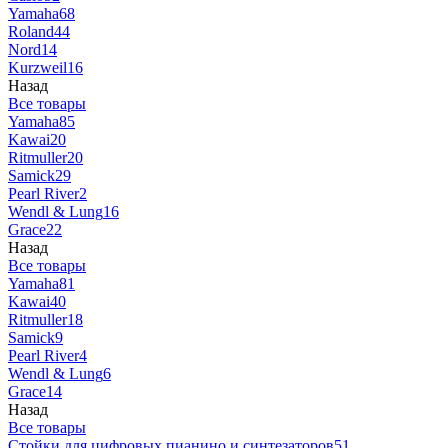
Yamaha
68
Roland
44
Nord
14
Kurzweil
16
Назад
Все товары
Yamaha
85
Kawai
20
Ritmuller
20
Samick
29
Pearl River
2
Wendl & Lung
16
Grace
22
Назад
Все товары
Yamaha
81
Kawai
40
Ritmuller
18
Samick
9
Pearl River
4
Wendl & Lung
6
Grace
14
Назад
Все товары
Стойки для цифровых пианино и синтезаторов
51