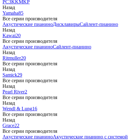
PC3
K
KM
KP
Назад
Yamaha
85
Все серии производителя
Акустические пианино
Дисклавиры
Сайлент-пианино
Назад
Kawai
20
Все серии производителя
Акустические пианино
Сайлент-пианино
Назад
Ritmuller
20
Все серии производителя
Назад
Samick
29
Все серии производителя
Назад
Pearl River
2
Все серии производителя
Назад
Wendl & Lung
16
Все серии производителя
Назад
Grace
22
Все серии производителя
Акустические пианино
Акустические пианино с системой