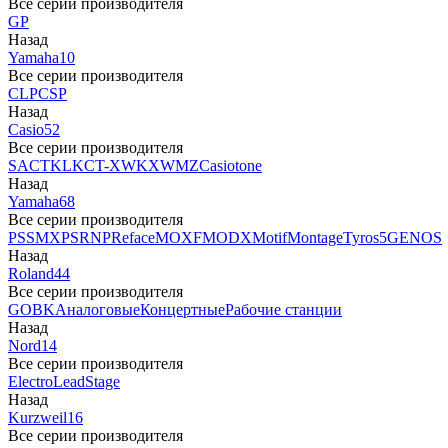
Все серии производителя
GP
Назад
Yamaha
10
Все серии производителя
CLP
CSP
Назад
Casio
52
Все серии производителя
SA
CTK
LK
CT-X
WK
XW
MZ
Casiotone
Назад
Yamaha
68
Все серии производителя
PSS
MX
PSR
NP
Reface
MOXF
MODX
Motif
Montage
Tyros5
GENOS
Назад
Roland
44
Все серии производителя
GO
BK
Аналоговые
Концертные
Рабочие станции
Назад
Nord
14
Все серии производителя
Electro
Lead
Stage
Назад
Kurzweil
16
Все серии производителя