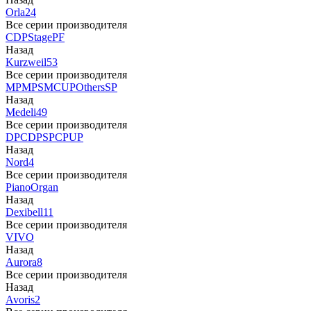
Orla
24
Все серии производителя
CDP
Stage
PF
Назад
Kurzweil
53
Все серии производителя
MP
MPS
M
CUP
Others
SP
Назад
Medeli
49
Все серии производителя
DP
CDP
SP
CP
UP
Назад
Nord
4
Все серии производителя
Piano
Organ
Назад
Dexibell
11
Все серии производителя
VIVO
Назад
Aurora
8
Все серии производителя
Назад
Avoris
2