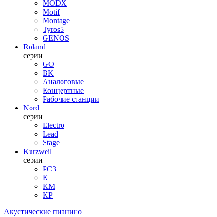
MODX
Motif
Montage
Tyros5
GENOS
Roland
серии
GO
BK
Аналоговые
Концертные
Рабочие станции
Nord
серии
Electro
Lead
Stage
Kurzweil
серии
PC3
K
KM
KP
Акустические пианино