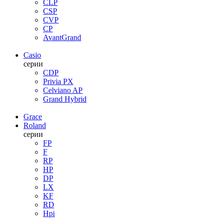
CLP
CSP
CVP
CP
AvantGrand
Casio
серии
CDP
Privia PX
Celviano AP
Grand Hybrid
Grace
Roland
серии
FP
F
RP
HP
DP
LX
KF
RD
Hpi