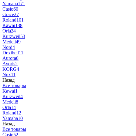
Yamaha
171
Casio
60
Grace
27
Roland
101
Kawai
138
Orla
24
Kurzweil
53
Medeli
49
Nord
4
Dexibell
11
Aurora
8
Avoris
2
KORG
4
Nux
11
Назад
Все товары
Kawai
1
Kurzweil
4
Medeli
8
Orla
14
Roland
12
Yamaha
10
Назад
Все товары
Casio
52