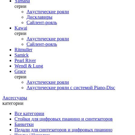
Yamaha
серии
Акустические рояли
Дисклавиры
Сайлент-рояль
Kawai
серии
Акустические рояли
Сайлент-рояль
Ritmuller
Samick
Pearl River
Wendl & Lung
Grace
серии
Акустические рояли
Акустические рояли с системой Piano-Disc
Аксессуары
категории
Все категории
Стойки для цифровых пианино и синтезаторов
Банкетки
Педали для синтезаторов и цифровых пианино