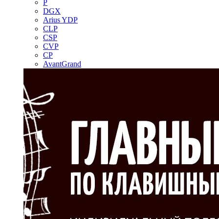
P
DGX
Arius YDP
CLP
CSP
CVP
CP
AvantGrand