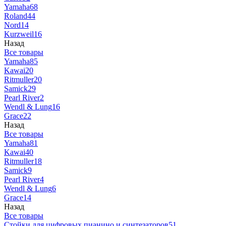
Yamaha
68
Roland
44
Nord
14
Kurzweil
16
Назад
Все товары
Yamaha
85
Kawai
20
Ritmuller
20
Samick
29
Pearl River
2
Wendl & Lung
16
Grace
22
Назад
Все товары
Yamaha
81
Kawai
40
Ritmuller
18
Samick
9
Pearl River
4
Wendl & Lung
6
Grace
14
Назад
Все товары
Стойки для цифровых пианино и синтезаторов
51