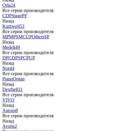
Orla
24
Все серии производителя
CDP
Stage
PF
Назад
Kurzweil
53
Все серии производителя
MP
MPS
M
CUP
Others
SP
Назад
Medeli
49
Все серии производителя
DP
CDP
SP
CP
UP
Назад
Nord
4
Все серии производителя
Piano
Organ
Назад
Dexibell
11
Все серии производителя
VIVO
Назад
Aurora
8
Все серии производителя
Назад
Avoris
2