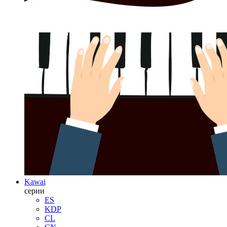
Kawai
серии
ES
KDP
CL