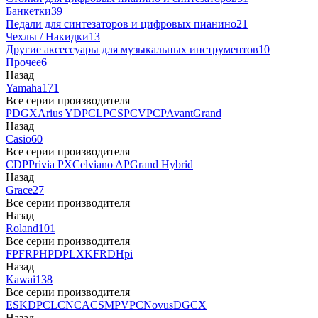
Банкетки
39
Педали для синтезаторов и цифровых пианино
21
Чехлы / Накидки
13
Другие аксессуары для музыкальных инструментов
10
Прочее
6
Назад
Yamaha
171
Все серии производителя
P
DGX
Arius YDP
CLP
CSP
CVP
CP
AvantGrand
Назад
Casio
60
Все серии производителя
CDP
Privia PX
Celviano AP
Grand Hybrid
Назад
Grace
27
Все серии производителя
Назад
Roland
101
Все серии производителя
FP
F
RP
HP
DP
LX
KF
RD
Hpi
Назад
Kawai
138
Все серии производителя
ES
KDP
CL
CN
CA
CS
MP
VPC
Novus
DG
CX
Назад