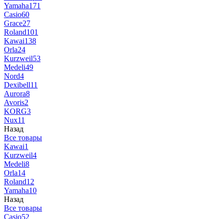
Yamaha
171
Casio
60
Grace
27
Roland
101
Kawai
138
Orla
24
Kurzweil
53
Medeli
49
Nord
4
Dexibell
11
Aurora
8
Avoris
2
KORG
3
Nux
11
Назад
Все товары
Kawai
1
Kurzweil
4
Medeli
8
Orla
14
Roland
12
Yamaha
10
Назад
Все товары
Casio
52