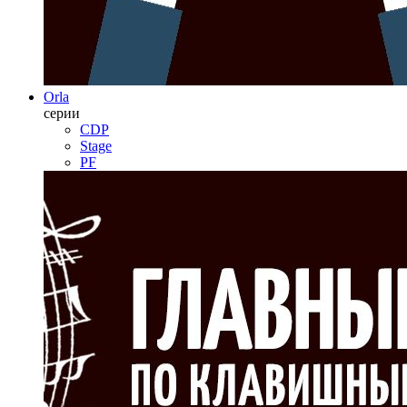
Orla
серии
CDP
Stage
PF