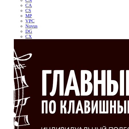
CN
CA
CS
MP
VPC
Novus
DG
CX