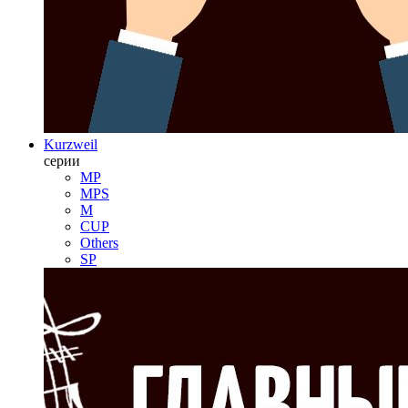
Kurzweil
серии
MP
MPS
M
CUP
Others
SP