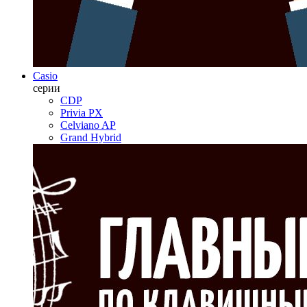
Casio
серии
CDP
Privia PX
Celviano AP
Grand Hybrid