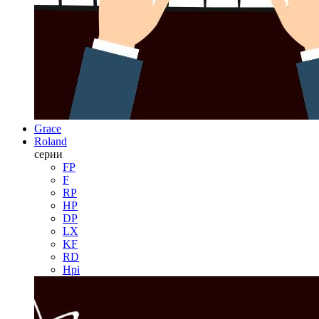
Grace
Roland
серии
FP
F
RP
HP
DP
LX
KF
RD
Hpi