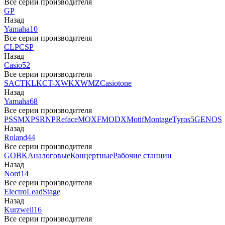
Все серии производителя
GP
Назад
Yamaha
10
Все серии производителя
CLP
CSP
Назад
Casio
52
Все серии производителя
SA
CTK
LK
CT-X
WK
XW
MZ
Casiotone
Назад
Yamaha
68
Все серии производителя
PSS
MX
PSR
NP
Reface
MOXF
MODX
Motif
Montage
Tyros5
GENOS
Назад
Roland
44
Все серии производителя
GO
BK
Аналоговые
Концертные
Рабочие станции
Назад
Nord
14
Все серии производителя
Electro
Lead
Stage
Назад
Kurzweil
16
Все серии производителя