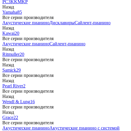
PC3
K
KM
KP
Назад
Yamaha
85
Все серии производителя
Акустические пианино
Дисклавиры
Сайлент-пианино
Назад
Kawai
20
Все серии производителя
Акустические пианино
Сайлент-пианино
Назад
Ritmuller
20
Все серии производителя
Назад
Samick
29
Все серии производителя
Назад
Pearl River
2
Все серии производителя
Назад
Wendl & Lung
16
Все серии производителя
Назад
Grace
22
Все серии производителя
Акустические пианино
Акустические пианино с системой