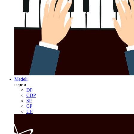
Medeli
серии
DP
CDP
SP
CP
UP