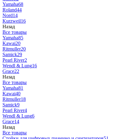
Yamaha
68
Roland
44
Nord
14
Kurzweil
16
Назад
Все товары
Yamaha
85
Kawai
20
Ritmuller
20
Samick
29
Pearl River
2
Wendl & Lung
16
Grace
22
Назад
Все товары
Yamaha
81
Kawai
40
Ritmuller
18
Samick
9
Pearl River
4
Wendl & Lung
6
Grace
14
Назад
Все товары
Стойки для цифровых пианино и синтезаторов
51