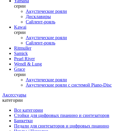
Yamaha
серии
Акустические рояли
Дисклавиры
Сайлент-рояль
Kawai
серии
Акустические рояли
Сайлент-рояль
Ritmuller
Samick
Pearl River
Wendl & Lung
Grace
серии
Акустические рояли
Акустические рояли с системой Piano-Disc
Аксессуары
категории
Все категории
Стойки для цифровых пианино и синтезаторов
Банкетки
Педали для синтезаторов и цифровых пианино