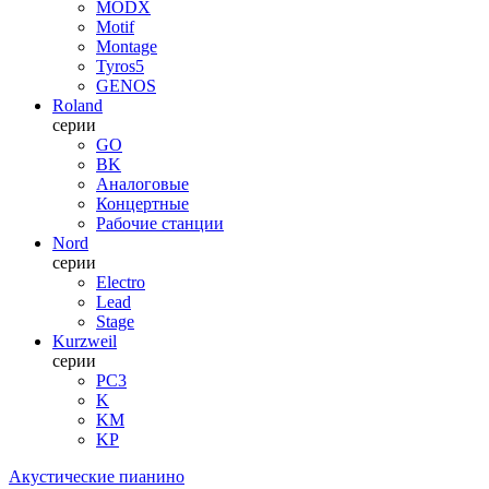
MODX
Motif
Montage
Tyros5
GENOS
Roland
серии
GO
BK
Аналоговые
Концертные
Рабочие станции
Nord
серии
Electro
Lead
Stage
Kurzweil
серии
PC3
K
KM
KP
Акустические пианино