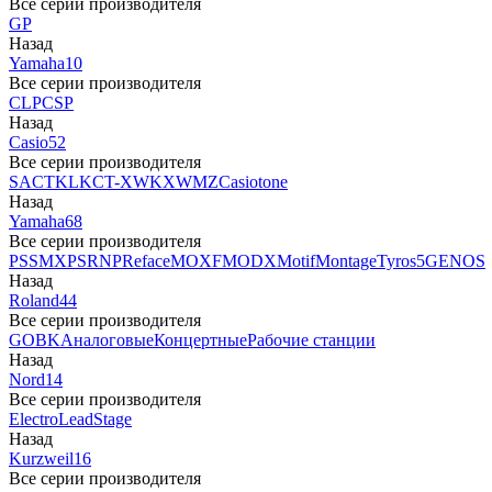
Все серии производителя
GP
Назад
Yamaha
10
Все серии производителя
CLP
CSP
Назад
Casio
52
Все серии производителя
SA
CTK
LK
CT-X
WK
XW
MZ
Casiotone
Назад
Yamaha
68
Все серии производителя
PSS
MX
PSR
NP
Reface
MOXF
MODX
Motif
Montage
Tyros5
GENOS
Назад
Roland
44
Все серии производителя
GO
BK
Аналоговые
Концертные
Рабочие станции
Назад
Nord
14
Все серии производителя
Electro
Lead
Stage
Назад
Kurzweil
16
Все серии производителя