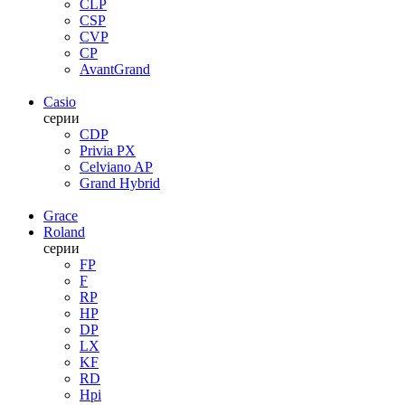
CLP
CSP
CVP
CP
AvantGrand
Casio
серии
CDP
Privia PX
Celviano AP
Grand Hybrid
Grace
Roland
серии
FP
F
RP
HP
DP
LX
KF
RD
Hpi