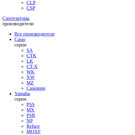
CLP
CSP
Синтезаторы
производители
Все производители
Casio
серии
SA
CTK
LK
CT-X
WK
XW
MZ
Casiotone
Yamaha
серии
PSS
MX
PSR
NP
Reface
MOXF