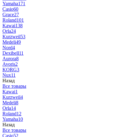
Yamaha
171
Casio
60
Grace
27
Roland
101
Kawai
138
Orla
24
Kurzweil
53
Medeli
49
Nord
4
Dexibell
11
Aurora
8
Avoris
2
KORG
3
Nux
11
Назад
Все товары
Kawai
1
Kurzweil
4
Medeli
8
Orla
14
Roland
12
Yamaha
10
Назад
Все товары
Casio
52