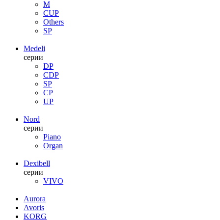
M
CUP
Others
SP
Medeli
серии
DP
CDP
SP
CP
UP
Nord
серии
Piano
Organ
Dexibell
серии
VIVO
Aurora
Avoris
KORG