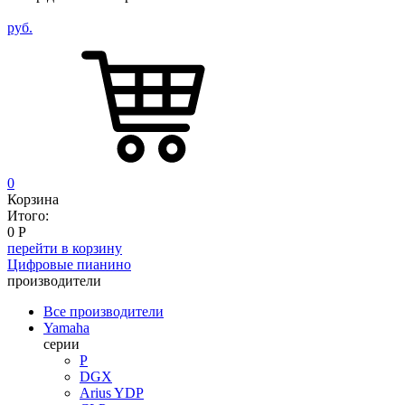
руб.
0
Корзина
Итого:
0
Р
перейти в корзину
Цифровые пианино
производители
Все производители
Yamaha
серии
P
DGX
Arius YDP