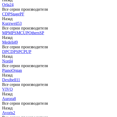
Orla
24
Все серии производителя
CDP
Stage
PF
Назад
Kurzweil
53
Все серии производителя
MP
MPS
M
CUP
Others
SP
Назад
Medeli
49
Все серии производителя
DP
CDP
SP
CP
UP
Назад
Nord
4
Все серии производителя
Piano
Organ
Назад
Dexibell
11
Все серии производителя
VIVO
Назад
Aurora
8
Все серии производителя
Назад
Avoris
2