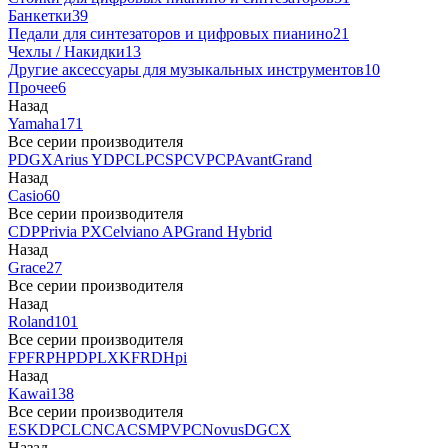
Банкетки
39
Педали для синтезаторов и цифровых пианино
21
Чехлы / Накидки
13
Другие аксессуары для музыкальных инструментов
10
Прочее
6
Назад
Yamaha
171
Все серии производителя
P
DGX
Arius YDP
CLP
CSP
CVP
CP
AvantGrand
Назад
Casio
60
Все серии производителя
CDP
Privia PX
Celviano AP
Grand Hybrid
Назад
Grace
27
Все серии производителя
Назад
Roland
101
Все серии производителя
FP
F
RP
HP
DP
LX
KF
RD
Hpi
Назад
Kawai
138
Все серии производителя
ES
KDP
CL
CN
CA
CS
MP
VPC
Novus
DG
CX
Назад