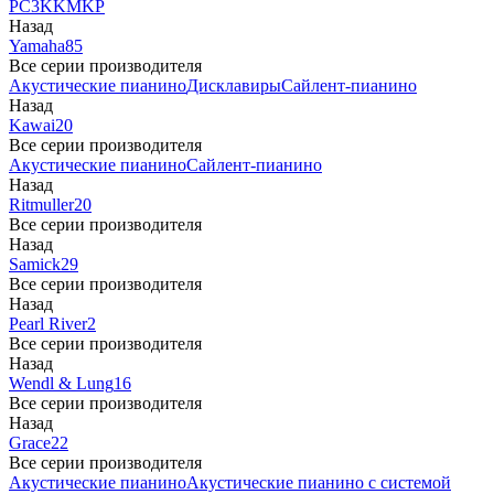
PC3
K
KM
KP
Назад
Yamaha
85
Все серии производителя
Акустические пианино
Дисклавиры
Сайлент-пианино
Назад
Kawai
20
Все серии производителя
Акустические пианино
Сайлент-пианино
Назад
Ritmuller
20
Все серии производителя
Назад
Samick
29
Все серии производителя
Назад
Pearl River
2
Все серии производителя
Назад
Wendl & Lung
16
Все серии производителя
Назад
Grace
22
Все серии производителя
Акустические пианино
Акустические пианино с системой