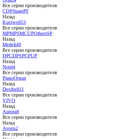
Все серии производителя
CDP
Stage
PF
Назад
Kurzweil
53
Все серии производителя
MP
MPS
M
CUP
Others
SP
Назад
Medeli
49
Все серии производителя
DP
CDP
SP
CP
UP
Назад
Nord
4
Все серии производителя
Piano
Organ
Назад
Dexibell
11
Все серии производителя
VIVO
Назад
Aurora
8
Все серии производителя
Назад
Avoris
2
Все серии производителя