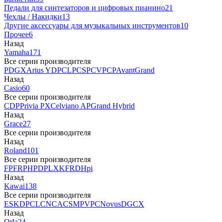
Педали для синтезаторов и цифровых пианино
21
Чехлы / Накидки
13
Другие аксессуары для музыкальных инструментов
10
Прочее
6
Назад
Yamaha
171
Все серии производителя
P
DGX
Arius YDP
CLP
CSP
CVP
CP
AvantGrand
Назад
Casio
60
Все серии производителя
CDP
Privia PX
Celviano AP
Grand Hybrid
Назад
Grace
27
Все серии производителя
Назад
Roland
101
Все серии производителя
FP
F
RP
HP
DP
LX
KF
RD
Hpi
Назад
Kawai
138
Все серии производителя
ES
KDP
CL
CN
CA
CS
MP
VPC
Novus
DG
CX
Назад
Orla
24