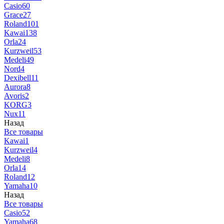
Casio
60
Grace
27
Roland
101
Kawai
138
Orla
24
Kurzweil
53
Medeli
49
Nord
4
Dexibell
11
Aurora
8
Avoris
2
KORG
3
Nux
11
Назад
Все товары
Kawai
1
Kurzweil
4
Medeli
8
Orla
14
Roland
12
Yamaha
10
Назад
Все товары
Casio
52
Yamaha
68