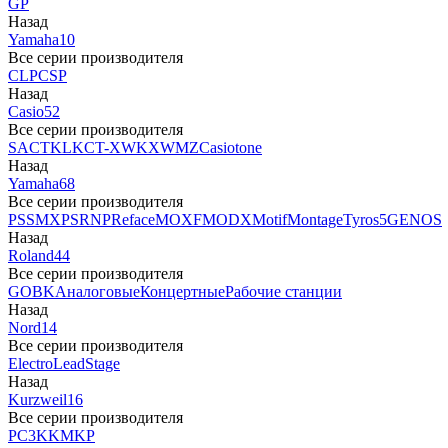
GP
Назад
Yamaha
10
Все серии производителя
CLP
CSP
Назад
Casio
52
Все серии производителя
SA
CTK
LK
CT-X
WK
XW
MZ
Casiotone
Назад
Yamaha
68
Все серии производителя
PSS
MX
PSR
NP
Reface
MOXF
MODX
Motif
Montage
Tyros5
GENOS
Назад
Roland
44
Все серии производителя
GO
BK
Аналоговые
Концертные
Рабочие станции
Назад
Nord
14
Все серии производителя
Electro
Lead
Stage
Назад
Kurzweil
16
Все серии производителя
PC3
K
KM
KP