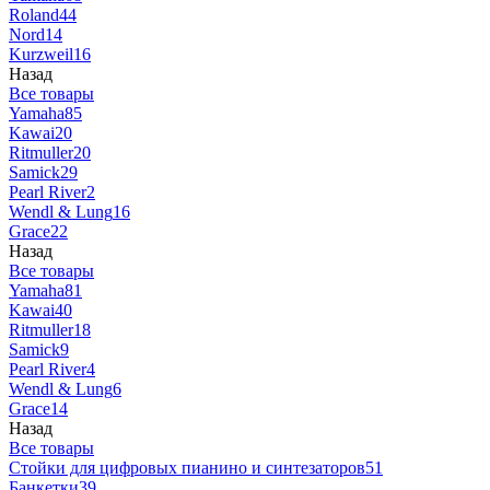
Roland
44
Nord
14
Kurzweil
16
Назад
Все товары
Yamaha
85
Kawai
20
Ritmuller
20
Samick
29
Pearl River
2
Wendl & Lung
16
Grace
22
Назад
Все товары
Yamaha
81
Kawai
40
Ritmuller
18
Samick
9
Pearl River
4
Wendl & Lung
6
Grace
14
Назад
Все товары
Стойки для цифровых пианино и синтезаторов
51
Банкетки
39