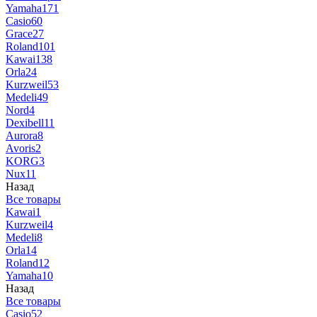
Yamaha
171
Casio
60
Grace
27
Roland
101
Kawai
138
Orla
24
Kurzweil
53
Medeli
49
Nord
4
Dexibell
11
Aurora
8
Avoris
2
KORG
3
Nux
11
Назад
Все товары
Kawai
1
Kurzweil
4
Medeli
8
Orla
14
Roland
12
Yamaha
10
Назад
Все товары
Casio
52