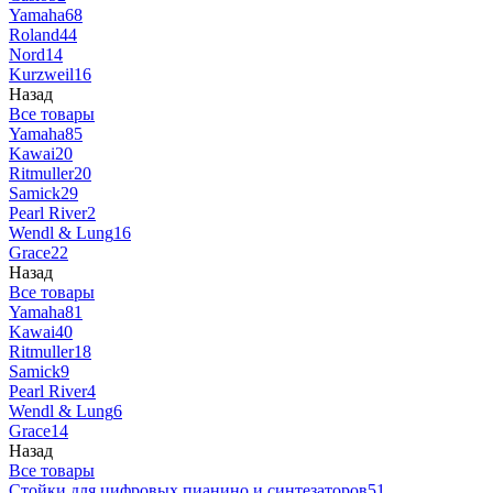
Yamaha
68
Roland
44
Nord
14
Kurzweil
16
Назад
Все товары
Yamaha
85
Kawai
20
Ritmuller
20
Samick
29
Pearl River
2
Wendl & Lung
16
Grace
22
Назад
Все товары
Yamaha
81
Kawai
40
Ritmuller
18
Samick
9
Pearl River
4
Wendl & Lung
6
Grace
14
Назад
Все товары
Стойки для цифровых пианино и синтезаторов
51