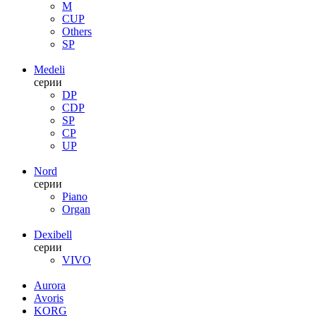
M
CUP
Others
SP
Medeli
серии
DP
CDP
SP
CP
UP
Nord
серии
Piano
Organ
Dexibell
серии
VIVO
Aurora
Avoris
KORG