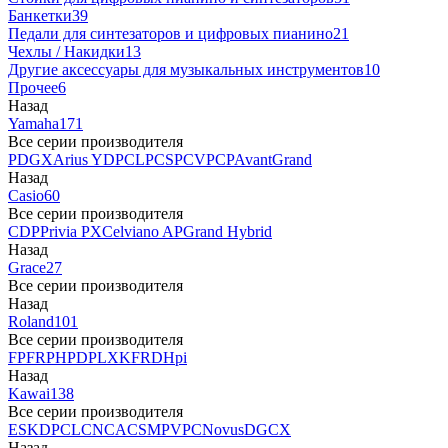
Банкетки
39
Педали для синтезаторов и цифровых пианино
21
Чехлы / Накидки
13
Другие аксессуары для музыкальных инструментов
10
Прочее
6
Назад
Yamaha
171
Все серии производителя
P
DGX
Arius YDP
CLP
CSP
CVP
CP
AvantGrand
Назад
Casio
60
Все серии производителя
CDP
Privia PX
Celviano AP
Grand Hybrid
Назад
Grace
27
Все серии производителя
Назад
Roland
101
Все серии производителя
FP
F
RP
HP
DP
LX
KF
RD
Hpi
Назад
Kawai
138
Все серии производителя
ES
KDP
CL
CN
CA
CS
MP
VPC
Novus
DG
CX
Назад