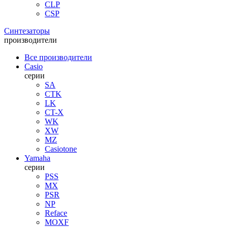
CLP
CSP
Синтезаторы
производители
Все производители
Casio
серии
SA
CTK
LK
CT-X
WK
XW
MZ
Casiotone
Yamaha
серии
PSS
MX
PSR
NP
Reface
MOXF