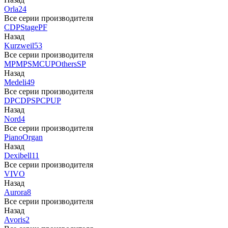
Orla
24
Все серии производителя
CDP
Stage
PF
Назад
Kurzweil
53
Все серии производителя
MP
MPS
M
CUP
Others
SP
Назад
Medeli
49
Все серии производителя
DP
CDP
SP
CP
UP
Назад
Nord
4
Все серии производителя
Piano
Organ
Назад
Dexibell
11
Все серии производителя
VIVO
Назад
Aurora
8
Все серии производителя
Назад
Avoris
2