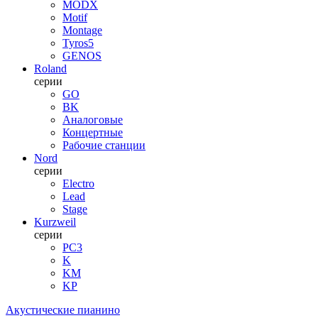
MODX
Motif
Montage
Tyros5
GENOS
Roland
серии
GO
BK
Аналоговые
Концертные
Рабочие станции
Nord
серии
Electro
Lead
Stage
Kurzweil
серии
PC3
K
KM
KP
Акустические пианино