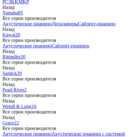
PC3
K
KM
KP
Назад
Yamaha
85
Все серии производителя
Акустические пианино
Дисклавиры
Сайлент-пианино
Назад
Kawai
20
Все серии производителя
Акустические пианино
Сайлент-пианино
Назад
Ritmuller
20
Все серии производителя
Назад
Samick
29
Все серии производителя
Назад
Pearl River
2
Все серии производителя
Назад
Wendl & Lung
16
Все серии производителя
Назад
Grace
22
Все серии производителя
Акустические пианино
Акустические пианино с системой