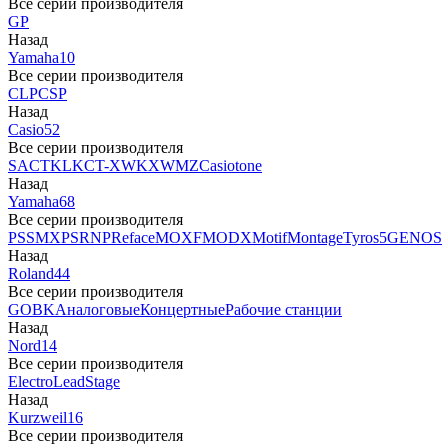
Все серии производителя
GP
Назад
Yamaha
10
Все серии производителя
CLP
CSP
Назад
Casio
52
Все серии производителя
SA
CTK
LK
CT-X
WK
XW
MZ
Casiotone
Назад
Yamaha
68
Все серии производителя
PSS
MX
PSR
NP
Reface
MOXF
MODX
Motif
Montage
Tyros5
GENOS
Назад
Roland
44
Все серии производителя
GO
BK
Аналоговые
Концертные
Рабочие станции
Назад
Nord
14
Все серии производителя
Electro
Lead
Stage
Назад
Kurzweil
16
Все серии производителя