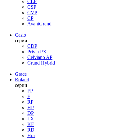
CLP
CSP
CVP
CP
AvantGrand
Casio
серии
CDP
Privia PX
Celviano AP
Grand Hybrid
Grace
Roland
серии
FP
F
RP
HP
DP
LX
KF
RD
Hpi