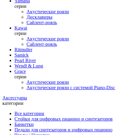
Yamaha
серии
Акустические рояли
Дисклавиры
Сайлент-рояль
Kawai
серии
Акустические рояли
Сайлент-рояль
Ritmuller
Samick
Pearl River
Wendl & Lung
Grace
серии
Акустические рояли
Акустические рояли с системой Piano-Disc
Аксессуары
категории
Все категории
Стойки для цифровых пианино и синтезаторов
Банкетки
Педали для синтезаторов и цифровых пианино