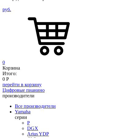
руб.
0
Корзина
Итого:
0
Р
перейти в корзину
Цифровые пианино
производители
Все производители
Yamaha
серии
P
DGX
Arius YDP