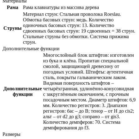
Материалы
Рама
Рама клавиатуры из массива дерева
Материал струн: Стальная проволока Roeslau.
Обмотка басовых струн: медь. Количество
одиночных басовых струн: 13. Количество
Струны
сдвоенных басовых струн: 19 сдвоенных = 38 струн.
Стальные струны без обмотки. Система прижима
струн.
Дополнительные функции
Многослойный блок штифтов: изготовлен
из бука и клёна. Пропитан специальной
смолой, защищающей древесину от
погодных условий. Штифты: аутентичная
сталь, покрыты гальваническим лаком.
Видимая поверхность штифтов –
Дополнительные
четырёхгранная, удлинённо-конусовидная
функции
с закруглённым окончанием, с прочным
посадочным местом. Диаметр штифтов: 6,9
мм. Количество регистров: 3. Диапазон
регистров: бас – до B; тенор – от H до cis2;
альт – от d2 до g3; сопрано – от gis3.
Количество демпферов: 70. Система
демпфирования до f3.
Размеры