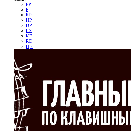
FP
F
RP
HP
DP
LX
KF
RD
Hpi