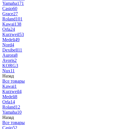
Yamaha
171
Casio
60
Grace
27
Roland
101
Kawai
138
Orla
24
Kurzweil
53
Medeli
49
Nord
4
Dexibell
11
Aurora
8
Avoris
2
KORG
3
Nux
11
Назад
Все товары
Kawai
1
Kurzweil
4
Medeli
8
Orla
14
Roland
12
Yamaha
10
Назад
Все товары
Casio
52