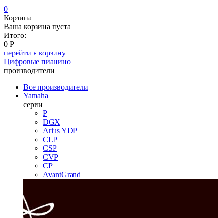
0
Корзина
Ваша корзина пуста
Итого:
0
Р
перейти в корзину
Цифровые пианино
производители
Все производители
Yamaha
серии
P
DGX
Arius YDP
CLP
CSP
CVP
CP
AvantGrand