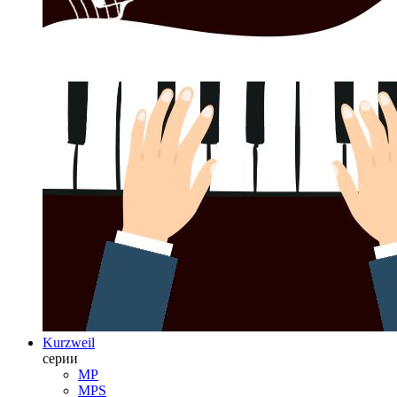
Kurzweil
серии
MP
MPS