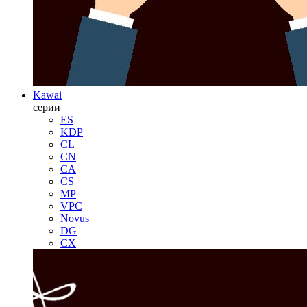
Kawai
серии
ES
KDP
CL
CN
CA
CS
MP
VPC
Novus
DG
CX