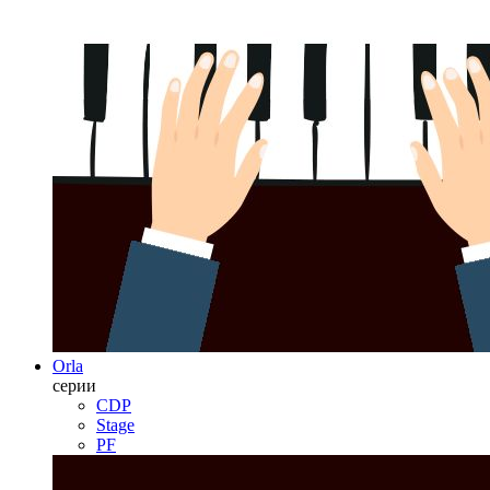
Orla
серии
CDP
Stage
PF