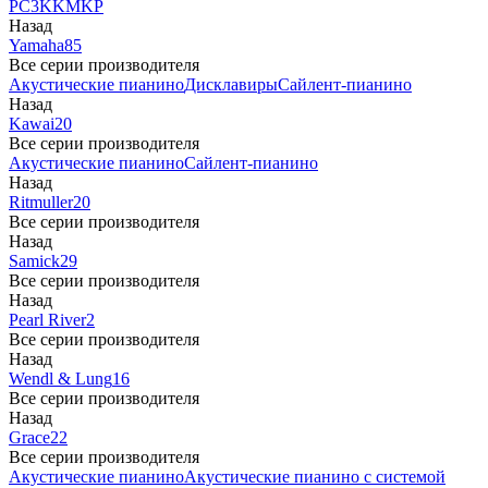
PC3
K
KM
KP
Назад
Yamaha
85
Все серии производителя
Акустические пианино
Дисклавиры
Сайлент-пианино
Назад
Kawai
20
Все серии производителя
Акустические пианино
Сайлент-пианино
Назад
Ritmuller
20
Все серии производителя
Назад
Samick
29
Все серии производителя
Назад
Pearl River
2
Все серии производителя
Назад
Wendl & Lung
16
Все серии производителя
Назад
Grace
22
Все серии производителя
Акустические пианино
Акустические пианино с системой