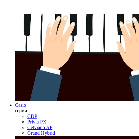
Casio
серии
CDP
Privia PX
Celviano AP
Grand Hybrid