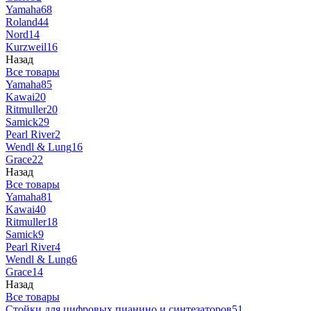
Yamaha
68
Roland
44
Nord
14
Kurzweil
16
Назад
Все товары
Yamaha
85
Kawai
20
Ritmuller
20
Samick
29
Pearl River
2
Wendl & Lung
16
Grace
22
Назад
Все товары
Yamaha
81
Kawai
40
Ritmuller
18
Samick
9
Pearl River
4
Wendl & Lung
6
Grace
14
Назад
Все товары
Стойки для цифровых пианино и синтезаторов
51