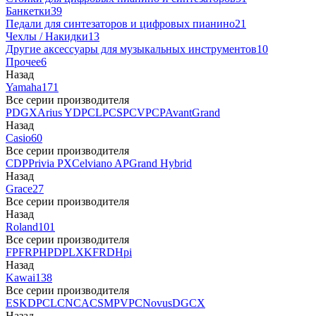
Банкетки
39
Педали для синтезаторов и цифровых пианино
21
Чехлы / Накидки
13
Другие аксессуары для музыкальных инструментов
10
Прочее
6
Назад
Yamaha
171
Все серии производителя
P
DGX
Arius YDP
CLP
CSP
CVP
CP
AvantGrand
Назад
Casio
60
Все серии производителя
CDP
Privia PX
Celviano AP
Grand Hybrid
Назад
Grace
27
Все серии производителя
Назад
Roland
101
Все серии производителя
FP
F
RP
HP
DP
LX
KF
RD
Hpi
Назад
Kawai
138
Все серии производителя
ES
KDP
CL
CN
CA
CS
MP
VPC
Novus
DG
CX
Назад