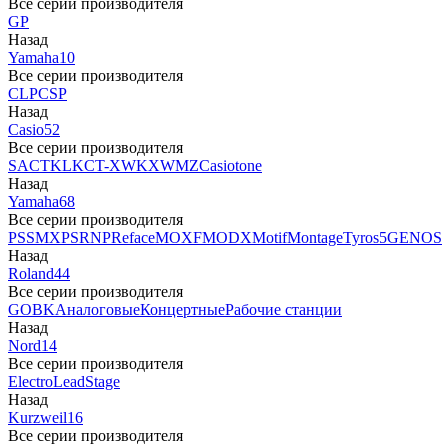
Все серии производителя
GP
Назад
Yamaha
10
Все серии производителя
CLP
CSP
Назад
Casio
52
Все серии производителя
SA
CTK
LK
CT-X
WK
XW
MZ
Casiotone
Назад
Yamaha
68
Все серии производителя
PSS
MX
PSR
NP
Reface
MOXF
MODX
Motif
Montage
Tyros5
GENOS
Назад
Roland
44
Все серии производителя
GO
BK
Аналоговые
Концертные
Рабочие станции
Назад
Nord
14
Все серии производителя
Electro
Lead
Stage
Назад
Kurzweil
16
Все серии производителя