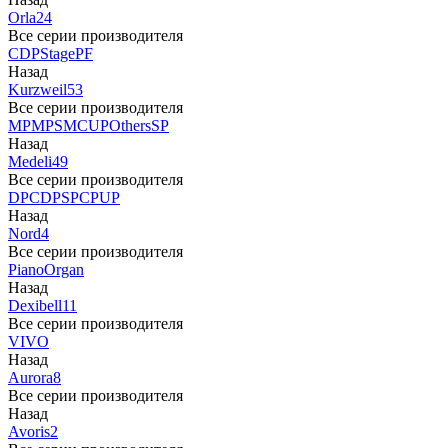
Orla
24
Все серии производителя
CDP
Stage
PF
Назад
Kurzweil
53
Все серии производителя
MP
MPS
M
CUP
Others
SP
Назад
Medeli
49
Все серии производителя
DP
CDP
SP
CP
UP
Назад
Nord
4
Все серии производителя
Piano
Organ
Назад
Dexibell
11
Все серии производителя
VIVO
Назад
Aurora
8
Все серии производителя
Назад
Avoris
2