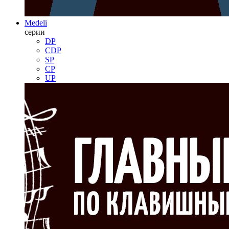
Medeli
серии
DP
CDP
SP
CP
UP