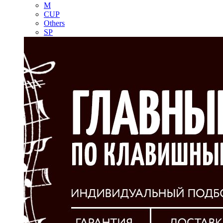
M
CUP
Others
SP