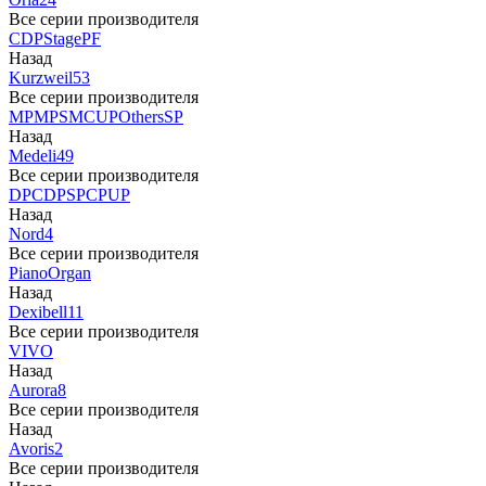
Все серии производителя
CDP
Stage
PF
Назад
Kurzweil
53
Все серии производителя
MP
MPS
M
CUP
Others
SP
Назад
Medeli
49
Все серии производителя
DP
CDP
SP
CP
UP
Назад
Nord
4
Все серии производителя
Piano
Organ
Назад
Dexibell
11
Все серии производителя
VIVO
Назад
Aurora
8
Все серии производителя
Назад
Avoris
2
Все серии производителя