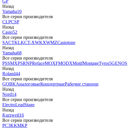
GP
Назад
Yamaha
10
Все серии производителя
CLP
CSP
Назад
Casio
52
Все серии производителя
SA
CTK
LK
CT-X
WK
XW
MZ
Casiotone
Назад
Yamaha
68
Все серии производителя
PSS
MX
PSR
NP
Reface
MOXF
MODX
Motif
Montage
Tyros5
GENOS
Назад
Roland
44
Все серии производителя
GO
BK
Аналоговые
Концертные
Рабочие станции
Назад
Nord
14
Все серии производителя
Electro
Lead
Stage
Назад
Kurzweil
16
Все серии производителя
PC3
K
KM
KP