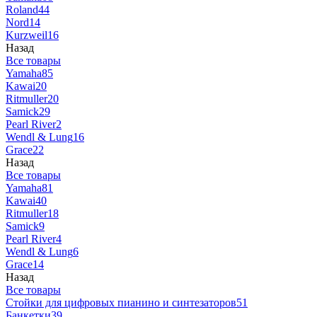
Roland
44
Nord
14
Kurzweil
16
Назад
Все товары
Yamaha
85
Kawai
20
Ritmuller
20
Samick
29
Pearl River
2
Wendl & Lung
16
Grace
22
Назад
Все товары
Yamaha
81
Kawai
40
Ritmuller
18
Samick
9
Pearl River
4
Wendl & Lung
6
Grace
14
Назад
Все товары
Стойки для цифровых пианино и синтезаторов
51
Банкетки
39