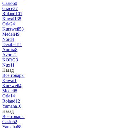
Casio
60
Grace
27
Roland
101
Kawai
138
Orla
24
Kurzweil
53
Medeli
49
Nord
4
Dexibell
11
Aurora
8
Avoris
2
KORG
3
Nux
11
Назад
Все товары
Kawai
1
Kurzweil
4
Medeli
8
Orla
14
Roland
12
Yamaha
10
Назад
Все товары
Casio
52
Yamaha
68