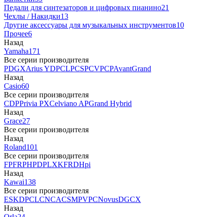
Педали для синтезаторов и цифровых пианино
21
Чехлы / Накидки
13
Другие аксессуары для музыкальных инструментов
10
Прочее
6
Назад
Yamaha
171
Все серии производителя
P
DGX
Arius YDP
CLP
CSP
CVP
CP
AvantGrand
Назад
Casio
60
Все серии производителя
CDP
Privia PX
Celviano AP
Grand Hybrid
Назад
Grace
27
Все серии производителя
Назад
Roland
101
Все серии производителя
FP
F
RP
HP
DP
LX
KF
RD
Hpi
Назад
Kawai
138
Все серии производителя
ES
KDP
CL
CN
CA
CS
MP
VPC
Novus
DG
CX
Назад
Orla
24