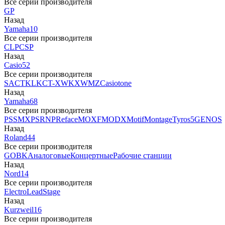
Все серии производителя
GP
Назад
Yamaha
10
Все серии производителя
CLP
CSP
Назад
Casio
52
Все серии производителя
SA
CTK
LK
CT-X
WK
XW
MZ
Casiotone
Назад
Yamaha
68
Все серии производителя
PSS
MX
PSR
NP
Reface
MOXF
MODX
Motif
Montage
Tyros5
GENOS
Назад
Roland
44
Все серии производителя
GO
BK
Аналоговые
Концертные
Рабочие станции
Назад
Nord
14
Все серии производителя
Electro
Lead
Stage
Назад
Kurzweil
16
Все серии производителя