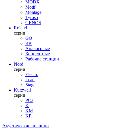
MODX
Motif
Montage
Tyros5
GENOS
Roland
серии
GO
BK
Аналоговые
Концертные
Рабочие станции
Nord
серии
Electro
Lead
Stage
Kurzweil
серии
PC3
K
KM
KP
Акустические пианино