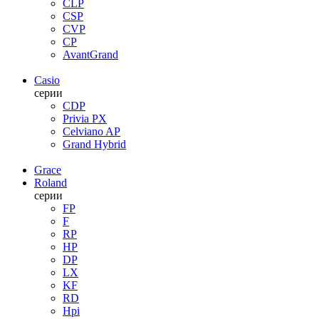
CLP
CSP
CVP
CP
AvantGrand
Casio
серии
CDP
Privia PX
Celviano AP
Grand Hybrid
Grace
Roland
серии
FP
F
RP
HP
DP
LX
KF
RD
Hpi