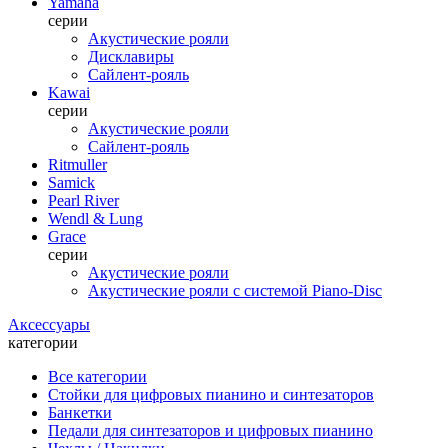
Yamaha
серии
Акустические рояли
Дисклавиры
Сайлент-рояль
Kawai
серии
Акустические рояли
Сайлент-рояль
Ritmuller
Samick
Pearl River
Wendl & Lung
Grace
серии
Акустические рояли
Акустические рояли с системой Piano-Disc
Аксессуары
категории
Все категории
Стойки для цифровых пианино и синтезаторов
Банкетки
Педали для синтезаторов и цифровых пианино