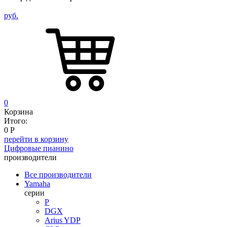
руб.
0
Корзина
Итого:
0
Р
перейти в корзину
Цифровые пианино
производители
Все производители
Yamaha
серии
P
DGX
Arius YDP