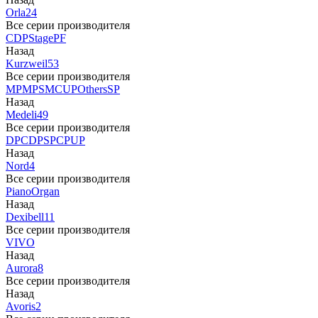
Orla
24
Все серии производителя
CDP
Stage
PF
Назад
Kurzweil
53
Все серии производителя
MP
MPS
M
CUP
Others
SP
Назад
Medeli
49
Все серии производителя
DP
CDP
SP
CP
UP
Назад
Nord
4
Все серии производителя
Piano
Organ
Назад
Dexibell
11
Все серии производителя
VIVO
Назад
Aurora
8
Все серии производителя
Назад
Avoris
2