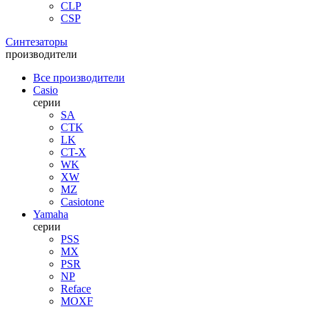
CLP
CSP
Синтезаторы
производители
Все производители
Casio
серии
SA
CTK
LK
CT-X
WK
XW
MZ
Casiotone
Yamaha
серии
PSS
MX
PSR
NP
Reface
MOXF