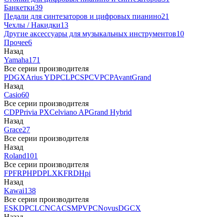
Банкетки
39
Педали для синтезаторов и цифровых пианино
21
Чехлы / Накидки
13
Другие аксессуары для музыкальных инструментов
10
Прочее
6
Назад
Yamaha
171
Все серии производителя
P
DGX
Arius YDP
CLP
CSP
CVP
CP
AvantGrand
Назад
Casio
60
Все серии производителя
CDP
Privia PX
Celviano AP
Grand Hybrid
Назад
Grace
27
Все серии производителя
Назад
Roland
101
Все серии производителя
FP
F
RP
HP
DP
LX
KF
RD
Hpi
Назад
Kawai
138
Все серии производителя
ES
KDP
CL
CN
CA
CS
MP
VPC
Novus
DG
CX
Назад