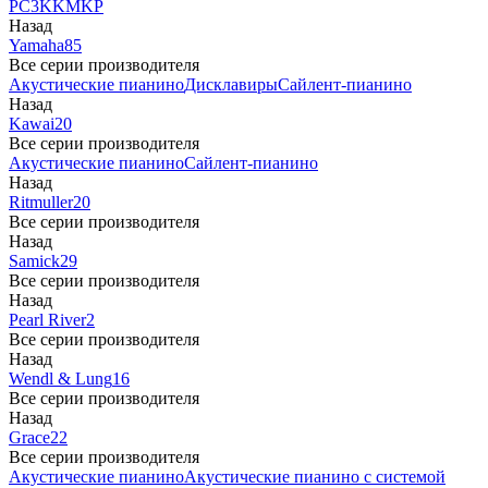
PC3
K
KM
KP
Назад
Yamaha
85
Все серии производителя
Акустические пианино
Дисклавиры
Сайлент-пианино
Назад
Kawai
20
Все серии производителя
Акустические пианино
Сайлент-пианино
Назад
Ritmuller
20
Все серии производителя
Назад
Samick
29
Все серии производителя
Назад
Pearl River
2
Все серии производителя
Назад
Wendl & Lung
16
Все серии производителя
Назад
Grace
22
Все серии производителя
Акустические пианино
Акустические пианино с системой