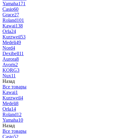
Yamaha
171
Casio
60
Grace
27
Roland
101
Kawai
138
Orla
24
Kurzweil
53
Medeli
49
Nord
4
Dexibell
11
Aurora
8
Avoris
2
KORG
3
Nux
11
Назад
Все товары
Kawai
1
Kurzweil
4
Medeli
8
Orla
14
Roland
12
Yamaha
10
Назад
Все товары
Casio
52