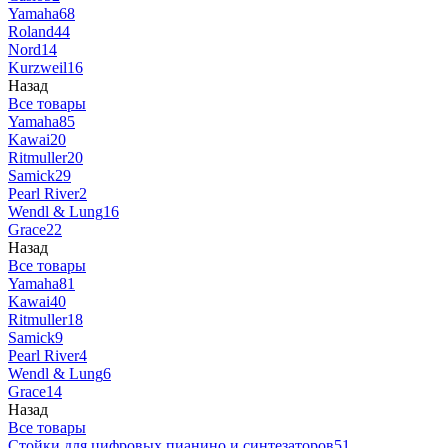
Yamaha
68
Roland
44
Nord
14
Kurzweil
16
Назад
Все товары
Yamaha
85
Kawai
20
Ritmuller
20
Samick
29
Pearl River
2
Wendl & Lung
16
Grace
22
Назад
Все товары
Yamaha
81
Kawai
40
Ritmuller
18
Samick
9
Pearl River
4
Wendl & Lung
6
Grace
14
Назад
Все товары
Стойки для цифровых пианино и синтезаторов
51