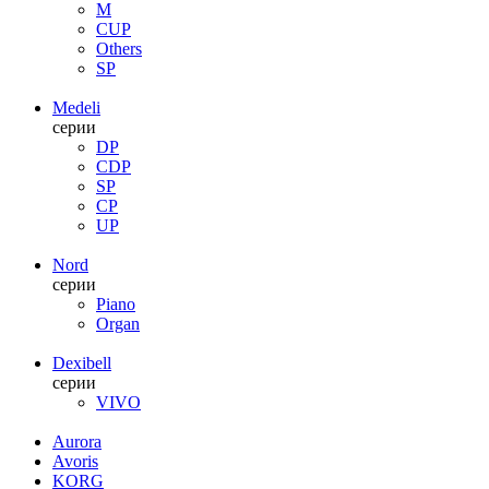
M
CUP
Others
SP
Medeli
серии
DP
CDP
SP
CP
UP
Nord
серии
Piano
Organ
Dexibell
серии
VIVO
Aurora
Avoris
KORG