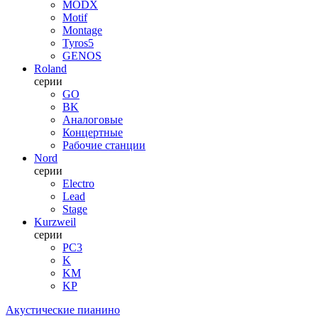
MODX
Motif
Montage
Tyros5
GENOS
Roland
серии
GO
BK
Аналоговые
Концертные
Рабочие станции
Nord
серии
Electro
Lead
Stage
Kurzweil
серии
PC3
K
KM
KP
Акустические пианино