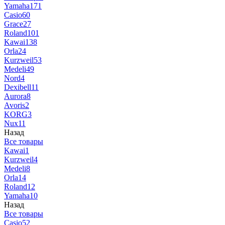
Yamaha
171
Casio
60
Grace
27
Roland
101
Kawai
138
Orla
24
Kurzweil
53
Medeli
49
Nord
4
Dexibell
11
Aurora
8
Avoris
2
KORG
3
Nux
11
Назад
Все товары
Kawai
1
Kurzweil
4
Medeli
8
Orla
14
Roland
12
Yamaha
10
Назад
Все товары
Casio
52