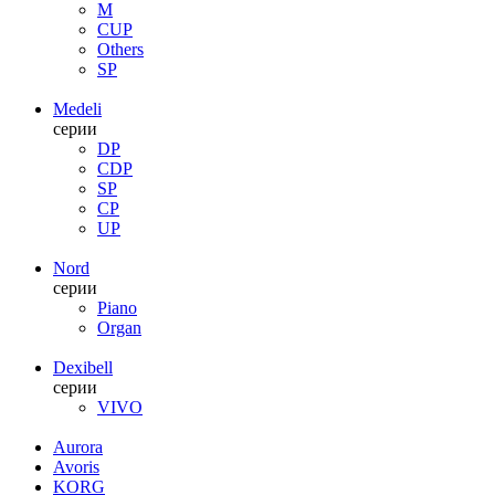
M
CUP
Others
SP
Medeli
серии
DP
CDP
SP
CP
UP
Nord
серии
Piano
Organ
Dexibell
серии
VIVO
Aurora
Avoris
KORG