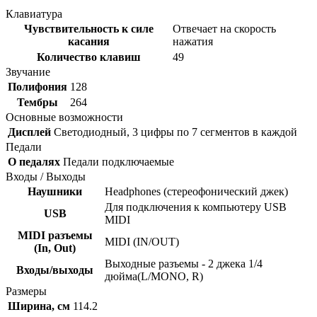
Клавиатура
Чувствительность к силе
Отвечает на скорость
касания
нажатия
Количество клавиш
49
Звучание
Полифония
128
Тембры
264
Основные возможности
Дисплей
Светодиодный, 3 цифры по 7 сегментов в каждой
Педали
О педалях
Педали подключаемые
Входы / Выходы
Наушники
Headphones (стереофонический джек)
Для подключения к компьютеру USB
USB
MIDI
MIDI разъемы
MIDI (IN/OUT)
(In, Out)
Выходные разъемы - 2 джека 1/4
Входы/выходы
дюйма(L/MONO, R)
Размеры
Ширина, см
114.2