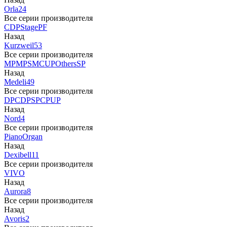
Orla
24
Все серии производителя
CDP
Stage
PF
Назад
Kurzweil
53
Все серии производителя
MP
MPS
M
CUP
Others
SP
Назад
Medeli
49
Все серии производителя
DP
CDP
SP
CP
UP
Назад
Nord
4
Все серии производителя
Piano
Organ
Назад
Dexibell
11
Все серии производителя
VIVO
Назад
Aurora
8
Все серии производителя
Назад
Avoris
2