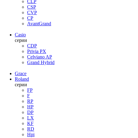
CLP
CSP
CVP
CP
AvantGrand
Casio
серии
CDP
Privia PX
Celviano AP
Grand Hybrid
Grace
Roland
серии
FP
F
RP
HP
DP
LX
KF
RD
Hpi