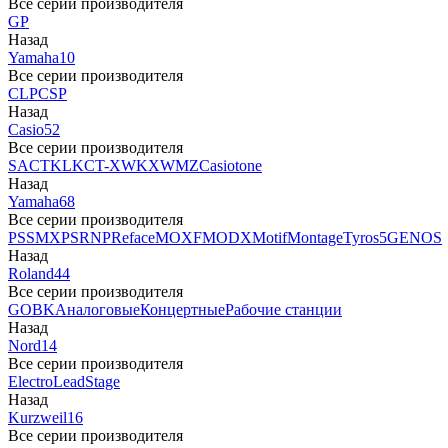
Все серии производителя
GP
Назад
Yamaha
10
Все серии производителя
CLP
CSP
Назад
Casio
52
Все серии производителя
SA
CTK
LK
CT-X
WK
XW
MZ
Casiotone
Назад
Yamaha
68
Все серии производителя
PSS
MX
PSR
NP
Reface
MOXF
MODX
Motif
Montage
Tyros5
GENOS
Назад
Roland
44
Все серии производителя
GO
BK
Аналоговые
Концертные
Рабочие станции
Назад
Nord
14
Все серии производителя
Electro
Lead
Stage
Назад
Kurzweil
16
Все серии производителя