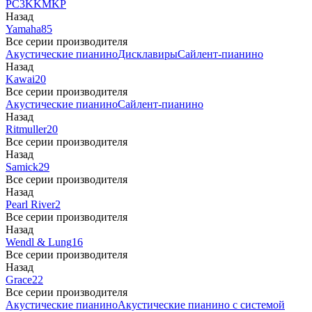
PC3
K
KM
KP
Назад
Yamaha
85
Все серии производителя
Акустические пианино
Дисклавиры
Сайлент-пианино
Назад
Kawai
20
Все серии производителя
Акустические пианино
Сайлент-пианино
Назад
Ritmuller
20
Все серии производителя
Назад
Samick
29
Все серии производителя
Назад
Pearl River
2
Все серии производителя
Назад
Wendl & Lung
16
Все серии производителя
Назад
Grace
22
Все серии производителя
Акустические пианино
Акустические пианино с системой