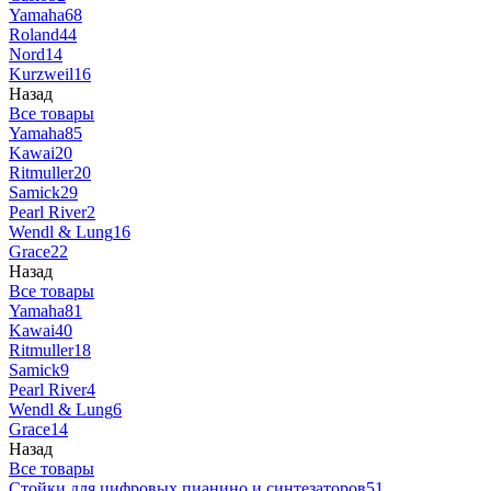
Yamaha
68
Roland
44
Nord
14
Kurzweil
16
Назад
Все товары
Yamaha
85
Kawai
20
Ritmuller
20
Samick
29
Pearl River
2
Wendl & Lung
16
Grace
22
Назад
Все товары
Yamaha
81
Kawai
40
Ritmuller
18
Samick
9
Pearl River
4
Wendl & Lung
6
Grace
14
Назад
Все товары
Стойки для цифровых пианино и синтезаторов
51