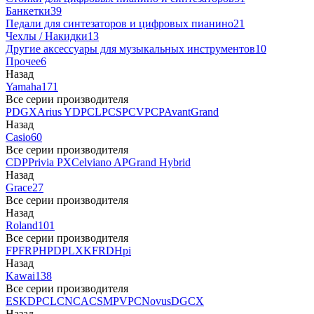
Банкетки
39
Педали для синтезаторов и цифровых пианино
21
Чехлы / Накидки
13
Другие аксессуары для музыкальных инструментов
10
Прочее
6
Назад
Yamaha
171
Все серии производителя
P
DGX
Arius YDP
CLP
CSP
CVP
CP
AvantGrand
Назад
Casio
60
Все серии производителя
CDP
Privia PX
Celviano AP
Grand Hybrid
Назад
Grace
27
Все серии производителя
Назад
Roland
101
Все серии производителя
FP
F
RP
HP
DP
LX
KF
RD
Hpi
Назад
Kawai
138
Все серии производителя
ES
KDP
CL
CN
CA
CS
MP
VPC
Novus
DG
CX
Назад