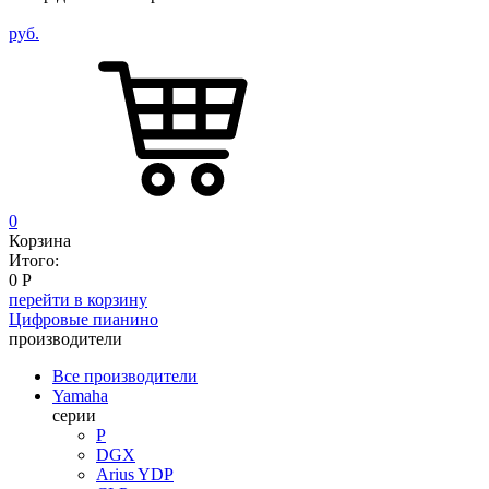
руб.
0
Корзина
Итого:
0
Р
перейти в корзину
Цифровые пианино
производители
Все производители
Yamaha
серии
P
DGX
Arius YDP