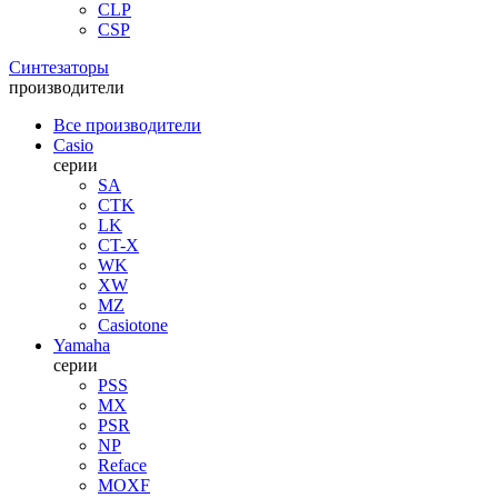
CLP
CSP
Синтезаторы
производители
Все производители
Casio
серии
SA
CTK
LK
CT-X
WK
XW
MZ
Casiotone
Yamaha
серии
PSS
MX
PSR
NP
Reface
MOXF