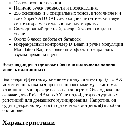
128 голосов полифонии.
Наличие ручек громкости и послекасания.
256 основных и 8 специальных тонов, в том числе и 4
тона SuperNATURAL, делающие синтетический звук
синтезатора максимально живым и ярким.
Светодиодный дисплей, который хорошо виден на
сцене.
Около 6 часов работы от батареек.
Инфракрасный контроллер D-Beam и ручка модуляции
Modulation Bar, позволяющие эффектно управлять
звуком прямо на сцене.
Кому подойдет и где может быть использована данная
модель клавишных?
Благодаря эффектному внешнему виду синтезатор Syntx-AX
может использоваться профессиональными музыкантами-
клавишниками, прежде всего на концертах. Это, однако, не
означает, что Roland Syntx-AX не подойдет для студийных
репетиций или домашнего музицирования. Напротив, он
будет прекрасно звучать (и органично смотреться!) в любой
обстановке.
Характеристики