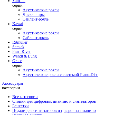
Yamaha
серии
Акустические рояли
Дисклавиры
Сайлент-рояль
Kawai
серии
Акустические рояли
Сайлент-рояль
Ritmuller
Samick
Pearl River
Wendl & Lung
Grace
серии
Акустические рояли
Акустические рояли с системой Piano-Disc
Аксессуары
категории
Все категории
Стойки для цифровых пианино и синтезаторов
Банкетки
Педали для синтезаторов и цифровых пианино