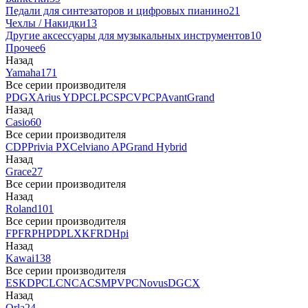
Педали для синтезаторов и цифровых пианино
21
Чехлы / Накидки
13
Другие аксессуары для музыкальных инструментов
10
Прочее
6
Назад
Yamaha
171
Все серии производителя
P
DGX
Arius YDP
CLP
CSP
CVP
CP
AvantGrand
Назад
Casio
60
Все серии производителя
CDP
Privia PX
Celviano AP
Grand Hybrid
Назад
Grace
27
Все серии производителя
Назад
Roland
101
Все серии производителя
FP
F
RP
HP
DP
LX
KF
RD
Hpi
Назад
Kawai
138
Все серии производителя
ES
KDP
CL
CN
CA
CS
MP
VPC
Novus
DG
CX
Назад
Orla
24