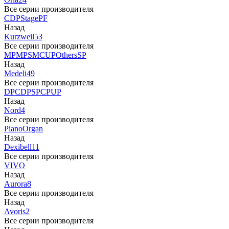
Все серии производителя
CDP
Stage
PF
Назад
Kurzweil
53
Все серии производителя
MP
MPS
M
CUP
Others
SP
Назад
Medeli
49
Все серии производителя
DP
CDP
SP
CP
UP
Назад
Nord
4
Все серии производителя
Piano
Organ
Назад
Dexibell
11
Все серии производителя
VIVO
Назад
Aurora
8
Все серии производителя
Назад
Avoris
2
Все серии производителя