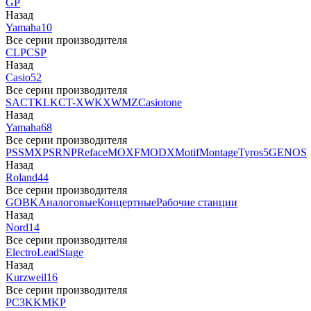
GP
Назад
Yamaha
10
Все серии производителя
CLP
CSP
Назад
Casio
52
Все серии производителя
SA
CTK
LK
CT-X
WK
XW
MZ
Casiotone
Назад
Yamaha
68
Все серии производителя
PSS
MX
PSR
NP
Reface
MOXF
MODX
Motif
Montage
Tyros5
GENOS
Назад
Roland
44
Все серии производителя
GO
BK
Аналоговые
Концертные
Рабочие станции
Назад
Nord
14
Все серии производителя
Electro
Lead
Stage
Назад
Kurzweil
16
Все серии производителя
PC3
K
KM
KP