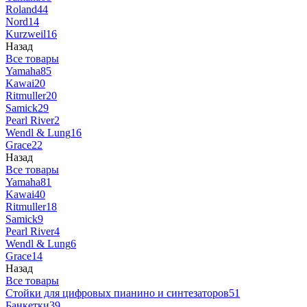
Roland
44
Nord
14
Kurzweil
16
Назад
Все товары
Yamaha
85
Kawai
20
Ritmuller
20
Samick
29
Pearl River
2
Wendl & Lung
16
Grace
22
Назад
Все товары
Yamaha
81
Kawai
40
Ritmuller
18
Samick
9
Pearl River
4
Wendl & Lung
6
Grace
14
Назад
Все товары
Стойки для цифровых пианино и синтезаторов
51
Банкетки
39