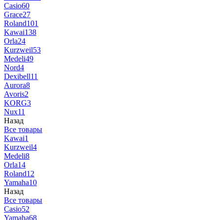
Casio
60
Grace
27
Roland
101
Kawai
138
Orla
24
Kurzweil
53
Medeli
49
Nord
4
Dexibell
11
Aurora
8
Avoris
2
KORG
3
Nux
11
Назад
Все товары
Kawai
1
Kurzweil
4
Medeli
8
Orla
14
Roland
12
Yamaha
10
Назад
Все товары
Casio
52
Yamaha
68