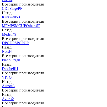
Все серии производителя
CDP
Stage
PF
Назад
Kurzweil
53
Все серии производителя
MP
MPS
M
CUP
Others
SP
Назад
Medeli
49
Все серии производителя
DP
CDP
SP
CP
UP
Назад
Nord
4
Все серии производителя
Piano
Organ
Назад
Dexibell
11
Все серии производителя
VIVO
Назад
Aurora
8
Все серии производителя
Назад
Avoris
2
Все серии производителя