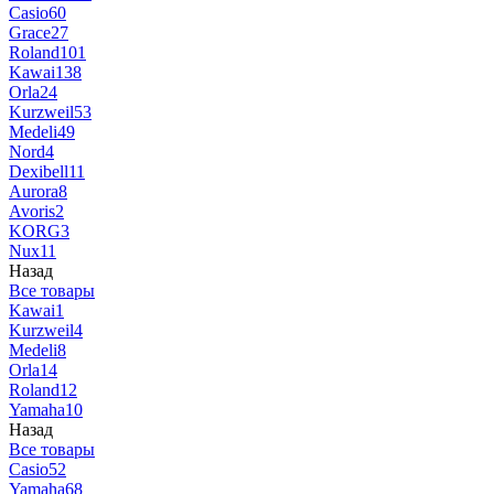
Casio
60
Grace
27
Roland
101
Kawai
138
Orla
24
Kurzweil
53
Medeli
49
Nord
4
Dexibell
11
Aurora
8
Avoris
2
KORG
3
Nux
11
Назад
Все товары
Kawai
1
Kurzweil
4
Medeli
8
Orla
14
Roland
12
Yamaha
10
Назад
Все товары
Casio
52
Yamaha
68