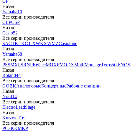
GP
Назад
Yamaha
10
Все серии производителя
CLP
CSP
Назад
Casio
52
Все серии производителя
SA
CTK
LK
CT-X
WK
XW
MZ
Casiotone
Назад
Yamaha
68
Все серии производителя
PSS
MX
PSR
NP
Reface
MOXF
MODX
Motif
Montage
Tyros5
GENOS
Назад
Roland
44
Все серии производителя
GO
BK
Аналоговые
Концертные
Рабочие станции
Назад
Nord
14
Все серии производителя
Electro
Lead
Stage
Назад
Kurzweil
16
Все серии производителя
PC3
K
KM
KP