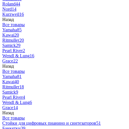
Roland
44
Nord
14
Kurzweil
16
Назад
Все товары
Yamaha
85
Kawai
20
Ritmuller
20
Samick
29
Pearl River
2
Wendl & Lung
16
Grace
22
Назад
Все товары
Yamaha
81
Kawai
40
Ritmuller
18
Samick
9
Pearl River
4
Wendl & Lung
6
Grace
14
Назад
Все товары
Стойки для цифровых пианино и синтезаторов
51
Банкетки
39