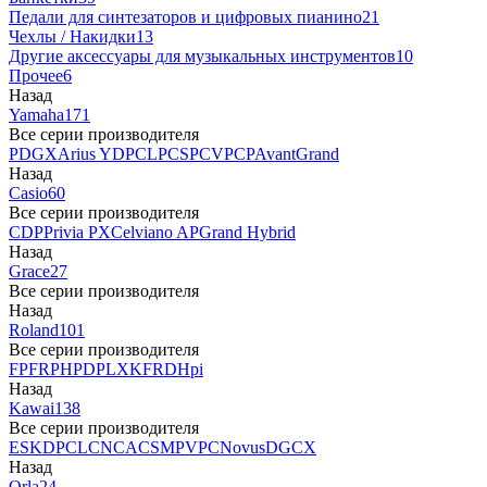
Педали для синтезаторов и цифровых пианино
21
Чехлы / Накидки
13
Другие аксессуары для музыкальных инструментов
10
Прочее
6
Назад
Yamaha
171
Все серии производителя
P
DGX
Arius YDP
CLP
CSP
CVP
CP
AvantGrand
Назад
Casio
60
Все серии производителя
CDP
Privia PX
Celviano AP
Grand Hybrid
Назад
Grace
27
Все серии производителя
Назад
Roland
101
Все серии производителя
FP
F
RP
HP
DP
LX
KF
RD
Hpi
Назад
Kawai
138
Все серии производителя
ES
KDP
CL
CN
CA
CS
MP
VPC
Novus
DG
CX
Назад
Orla
24