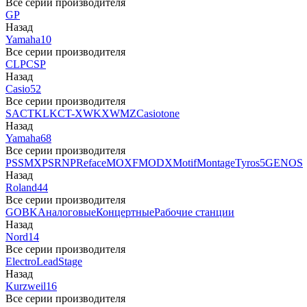
Все серии производителя
GP
Назад
Yamaha
10
Все серии производителя
CLP
CSP
Назад
Casio
52
Все серии производителя
SA
CTK
LK
CT-X
WK
XW
MZ
Casiotone
Назад
Yamaha
68
Все серии производителя
PSS
MX
PSR
NP
Reface
MOXF
MODX
Motif
Montage
Tyros5
GENOS
Назад
Roland
44
Все серии производителя
GO
BK
Аналоговые
Концертные
Рабочие станции
Назад
Nord
14
Все серии производителя
Electro
Lead
Stage
Назад
Kurzweil
16
Все серии производителя