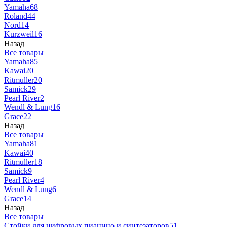
Yamaha
68
Roland
44
Nord
14
Kurzweil
16
Назад
Все товары
Yamaha
85
Kawai
20
Ritmuller
20
Samick
29
Pearl River
2
Wendl & Lung
16
Grace
22
Назад
Все товары
Yamaha
81
Kawai
40
Ritmuller
18
Samick
9
Pearl River
4
Wendl & Lung
6
Grace
14
Назад
Все товары
Стойки для цифровых пианино и синтезаторов
51