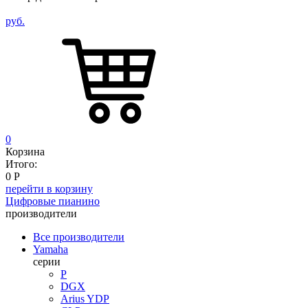
руб.
0
Корзина
Итого:
0
Р
перейти в корзину
Цифровые пианино
производители
Все производители
Yamaha
серии
P
DGX
Arius YDP