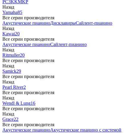
PC3
K
KM
KP
Назад
Yamaha
85
Все серии производителя
Акустические пианино
Дисклавиры
Сайлент-пианино
Назад
Kawai
20
Все серии производителя
Акустические пианино
Сайлент-пианино
Назад
Ritmuller
20
Все серии производителя
Назад
Samick
29
Все серии производителя
Назад
Pearl River
2
Все серии производителя
Назад
Wendl & Lung
16
Все серии производителя
Назад
Grace
22
Все серии производителя
Акустические пианино
Акустические пианино с системой