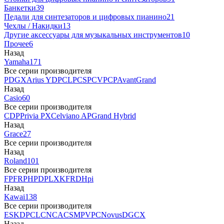
Банкетки
39
Педали для синтезаторов и цифровых пианино
21
Чехлы / Накидки
13
Другие аксессуары для музыкальных инструментов
10
Прочее
6
Назад
Yamaha
171
Все серии производителя
P
DGX
Arius YDP
CLP
CSP
CVP
CP
AvantGrand
Назад
Casio
60
Все серии производителя
CDP
Privia PX
Celviano AP
Grand Hybrid
Назад
Grace
27
Все серии производителя
Назад
Roland
101
Все серии производителя
FP
F
RP
HP
DP
LX
KF
RD
Hpi
Назад
Kawai
138
Все серии производителя
ES
KDP
CL
CN
CA
CS
MP
VPC
Novus
DG
CX
Назад