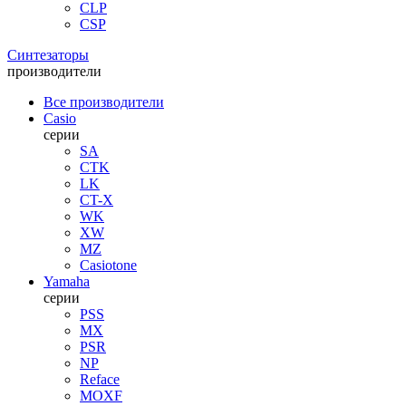
CLP
CSP
Синтезаторы
производители
Все производители
Casio
серии
SA
CTK
LK
CT-X
WK
XW
MZ
Casiotone
Yamaha
серии
PSS
MX
PSR
NP
Reface
MOXF