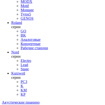
MODX
Motif
Montage
Tyros5
GENOS
Roland
серии
GO
BK
Аналоговые
Концертные
Рабочие станции
Nord
серии
Electro
Lead
Stage
Kurzweil
серии
PC3
K
KM
KP
Акустические пианино