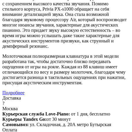
с сохранением высокого качества звучания. Помимо
стильного корпуса, Privia PX-s1000 обращает на себя
внимание детализацией звука. Она стала возможной
благодаря звуковому процессору Air, который воспроизводит
многие нюансы звучания, характерные для акустических
пианино. Это придает звуку высокую естественность – во
время игры можно услышать даже такие характерные для
акустических инструментов призвуки, как струнный и
демпферный резонанс.
Молоточковая полноразмерная клавиатура в этой модели
разработана так, чтобы достаточно близко передавать
ощущения от игры на рояле. Каждая из 88 клавиш имеет
отличающийся по весу и размеру молоточек, благодаря чему
достигается разница в тактильных ощущениях при нажатии,
присущая акустическим инструментам.
Подробнее
Доставка
?
Москва
Курьерская служба Love-Piano:
от 1 дня, бесплатно
Курьеры Yandex Go:
от 30 минут
Самовывоз:
ул. Складочная, д. 20А метро Бутырская
Оплата