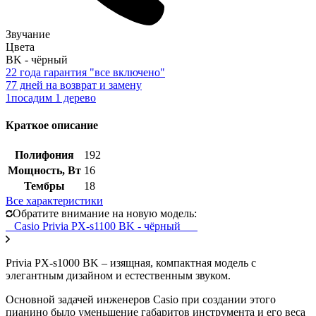
Звучание
Цвета
BK - чёрный
2
2 года гарантия "все включено"
7
7 дней на возврат и замену
1
посадим 1 дерево
Краткое описание
Полифония
192
Мощность, Вт
16
Тембры
18
Все характеристики
Обратите внимание на новую модель:
Casio Privia PX-s1100 BK - чёрный
Privia PX-s1000 BK – изящная, компактная модель с
элегантным дизайном и естественным звуком.
Основной задачей инженеров Casio при создании этого
пианино было уменьшение габаритов инструмента и его веса