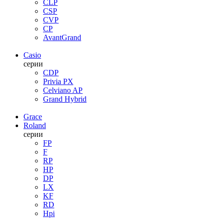
CLP
CSP
CVP
CP
AvantGrand
Casio
серии
CDP
Privia PX
Celviano AP
Grand Hybrid
Grace
Roland
серии
FP
F
RP
HP
DP
LX
KF
RD
Hpi