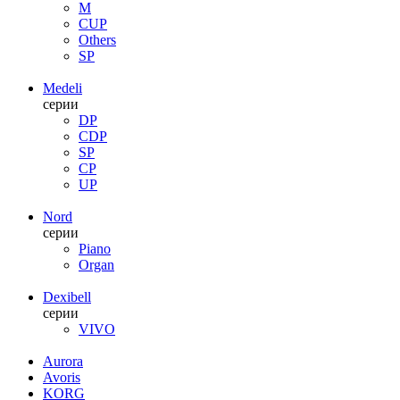
M
CUP
Others
SP
Medeli
серии
DP
CDP
SP
CP
UP
Nord
серии
Piano
Organ
Dexibell
серии
VIVO
Aurora
Avoris
KORG