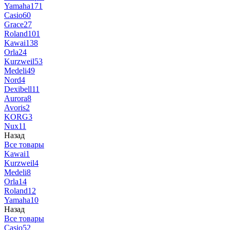
Yamaha
171
Casio
60
Grace
27
Roland
101
Kawai
138
Orla
24
Kurzweil
53
Medeli
49
Nord
4
Dexibell
11
Aurora
8
Avoris
2
KORG
3
Nux
11
Назад
Все товары
Kawai
1
Kurzweil
4
Medeli
8
Orla
14
Roland
12
Yamaha
10
Назад
Все товары
Casio
52