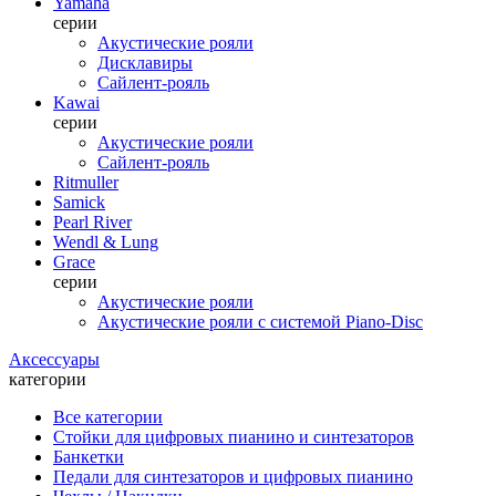
Yamaha
серии
Акустические рояли
Дисклавиры
Сайлент-рояль
Kawai
серии
Акустические рояли
Сайлент-рояль
Ritmuller
Samick
Pearl River
Wendl & Lung
Grace
серии
Акустические рояли
Акустические рояли с системой Piano-Disc
Аксессуары
категории
Все категории
Стойки для цифровых пианино и синтезаторов
Банкетки
Педали для синтезаторов и цифровых пианино