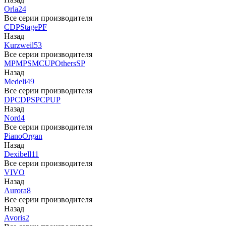
Orla
24
Все серии производителя
CDP
Stage
PF
Назад
Kurzweil
53
Все серии производителя
MP
MPS
M
CUP
Others
SP
Назад
Medeli
49
Все серии производителя
DP
CDP
SP
CP
UP
Назад
Nord
4
Все серии производителя
Piano
Organ
Назад
Dexibell
11
Все серии производителя
VIVO
Назад
Aurora
8
Все серии производителя
Назад
Avoris
2