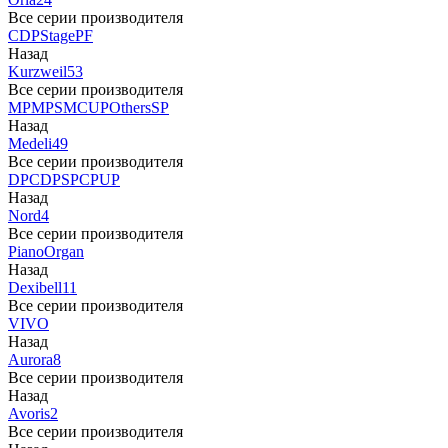
Все серии производителя
CDP
Stage
PF
Назад
Kurzweil
53
Все серии производителя
MP
MPS
M
CUP
Others
SP
Назад
Medeli
49
Все серии производителя
DP
CDP
SP
CP
UP
Назад
Nord
4
Все серии производителя
Piano
Organ
Назад
Dexibell
11
Все серии производителя
VIVO
Назад
Aurora
8
Все серии производителя
Назад
Avoris
2
Все серии производителя