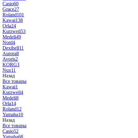
Casio
60
Grace
27
Roland
101
Kawai
138
Orla
24
Kurzweil
53
Medeli
49
Nord
4
Dexibell
11
Aurora
8
Avoris
2
KORG
3
Nux
11
Назад
Все товары
Kawai
1
Kurzweil
4
Medeli
8
Orla
14
Roland
12
Yamaha
10
Назад
Все товары
Casio
52
Yamaha
68