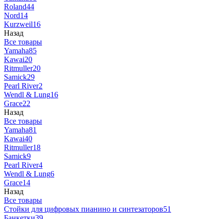
Roland
44
Nord
14
Kurzweil
16
Назад
Все товары
Yamaha
85
Kawai
20
Ritmuller
20
Samick
29
Pearl River
2
Wendl & Lung
16
Grace
22
Назад
Все товары
Yamaha
81
Kawai
40
Ritmuller
18
Samick
9
Pearl River
4
Wendl & Lung
6
Grace
14
Назад
Все товары
Стойки для цифровых пианино и синтезаторов
51
Банкетки
39