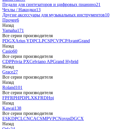
Педали для синтезаторов и цифровых пианино
21
Чехлы / Накидки
13
Другие аксессуары для музыкальных инструментов
10
Прочее
6
Назад
Yamaha
171
Все серии производителя
P
DGX
Arius YDP
CLP
CSP
CVP
CP
AvantGrand
Назад
Casio
60
Все серии производителя
CDP
Privia PX
Celviano AP
Grand Hybrid
Назад
Grace
27
Все серии производителя
Назад
Roland
101
Все серии производителя
FP
F
RP
HP
DP
LX
KF
RD
Hpi
Назад
Kawai
138
Все серии производителя
ES
KDP
CL
CN
CA
CS
MP
VPC
Novus
DG
CX
Назад
Orla
24