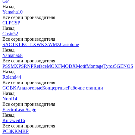
GP
Назад
Yamaha
10
Все серии производителя
CLP
CSP
Назад
Casio
52
Все серии производителя
SA
CTK
LK
CT-X
WK
XW
MZ
Casiotone
Назад
Yamaha
68
Все серии производителя
PSS
MX
PSR
NP
Reface
MOXF
MODX
Motif
Montage
Tyros5
GENOS
Назад
Roland
44
Все серии производителя
GO
BK
Аналоговые
Концертные
Рабочие станции
Назад
Nord
14
Все серии производителя
Electro
Lead
Stage
Назад
Kurzweil
16
Все серии производителя
PC3
K
KM
KP