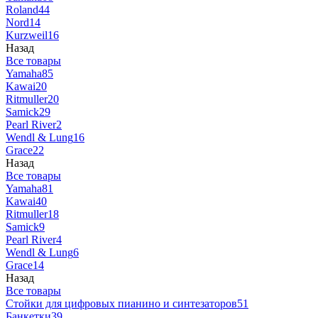
Roland
44
Nord
14
Kurzweil
16
Назад
Все товары
Yamaha
85
Kawai
20
Ritmuller
20
Samick
29
Pearl River
2
Wendl & Lung
16
Grace
22
Назад
Все товары
Yamaha
81
Kawai
40
Ritmuller
18
Samick
9
Pearl River
4
Wendl & Lung
6
Grace
14
Назад
Все товары
Стойки для цифровых пианино и синтезаторов
51
Банкетки
39