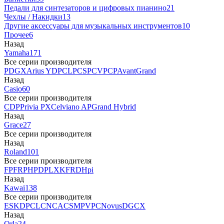
Педали для синтезаторов и цифровых пианино
21
Чехлы / Накидки
13
Другие аксессуары для музыкальных инструментов
10
Прочее
6
Назад
Yamaha
171
Все серии производителя
P
DGX
Arius YDP
CLP
CSP
CVP
CP
AvantGrand
Назад
Casio
60
Все серии производителя
CDP
Privia PX
Celviano AP
Grand Hybrid
Назад
Grace
27
Все серии производителя
Назад
Roland
101
Все серии производителя
FP
F
RP
HP
DP
LX
KF
RD
Hpi
Назад
Kawai
138
Все серии производителя
ES
KDP
CL
CN
CA
CS
MP
VPC
Novus
DG
CX
Назад
Orla
24