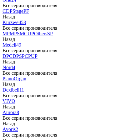
Все серии производителя
CDP
Stage
PF
Назад
Kurzweil
53
Все серии производителя
MP
MPS
M
CUP
Others
SP
Назад
Medeli
49
Все серии производителя
DP
CDP
SP
CP
UP
Назад
Nord
4
Все серии производителя
Piano
Organ
Назад
Dexibell
11
Все серии производителя
VIVO
Назад
Aurora
8
Все серии производителя
Назад
Avoris
2
Все серии производителя