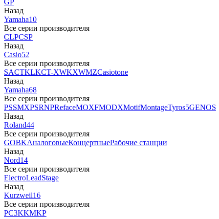
GP
Назад
Yamaha
10
Все серии производителя
CLP
CSP
Назад
Casio
52
Все серии производителя
SA
CTK
LK
CT-X
WK
XW
MZ
Casiotone
Назад
Yamaha
68
Все серии производителя
PSS
MX
PSR
NP
Reface
MOXF
MODX
Motif
Montage
Tyros5
GENOS
Назад
Roland
44
Все серии производителя
GO
BK
Аналоговые
Концертные
Рабочие станции
Назад
Nord
14
Все серии производителя
Electro
Lead
Stage
Назад
Kurzweil
16
Все серии производителя
PC3
K
KM
KP