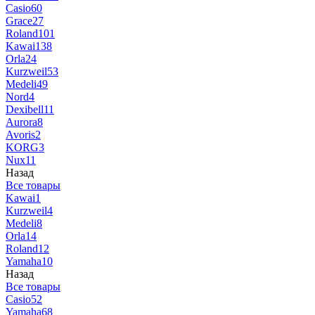
Casio
60
Grace
27
Roland
101
Kawai
138
Orla
24
Kurzweil
53
Medeli
49
Nord
4
Dexibell
11
Aurora
8
Avoris
2
KORG
3
Nux
11
Назад
Все товары
Kawai
1
Kurzweil
4
Medeli
8
Orla
14
Roland
12
Yamaha
10
Назад
Все товары
Casio
52
Yamaha
68