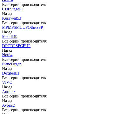
Все серии производителя
CDP
Stage
PF
Назад
Kurzweil
53
Все серии производителя
MP
MPS
M
CUP
Others
SP
Назад
Medeli
49
Все серии производителя
DP
CDP
SP
CP
UP
Назад
Nord
4
Все серии производителя
Piano
Organ
Назад
Dexibell
11
Все серии производителя
VIVO
Назад
Aurora
8
Все серии производителя
Назад
Avoris
2
Все серии производителя