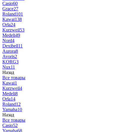
Casio
60
Grace
27
Roland
101
Kawai
138
Orla
24
Kurzweil
53
Medeli
49
Nord
4
Dexibell
11
Aurora
8
Avoris
2
KORG
3
Nux
11
Назад
Все товары
Kawai
1
Kurzweil
4
Medeli
8
Orla
14
Roland
12
Yamaha
10
Назад
Все товары
Casio
52
Yamaha
68