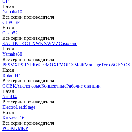
GP
Назад
Yamaha
10
Все серии производителя
CLP
CSP
Назад
Casio
52
Все серии производителя
SA
CTK
LK
CT-X
WK
XW
MZ
Casiotone
Назад
Yamaha
68
Все серии производителя
PSS
MX
PSR
NP
Reface
MOXF
MODX
Motif
Montage
Tyros5
GENOS
Назад
Roland
44
Все серии производителя
GO
BK
Аналоговые
Концертные
Рабочие станции
Назад
Nord
14
Все серии производителя
Electro
Lead
Stage
Назад
Kurzweil
16
Все серии производителя
PC3
K
KM
KP