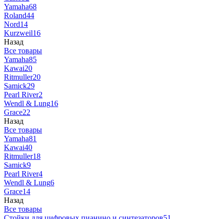
Yamaha
68
Roland
44
Nord
14
Kurzweil
16
Назад
Все товары
Yamaha
85
Kawai
20
Ritmuller
20
Samick
29
Pearl River
2
Wendl & Lung
16
Grace
22
Назад
Все товары
Yamaha
81
Kawai
40
Ritmuller
18
Samick
9
Pearl River
4
Wendl & Lung
6
Grace
14
Назад
Все товары
Стойки для цифровых пианино и синтезаторов
51