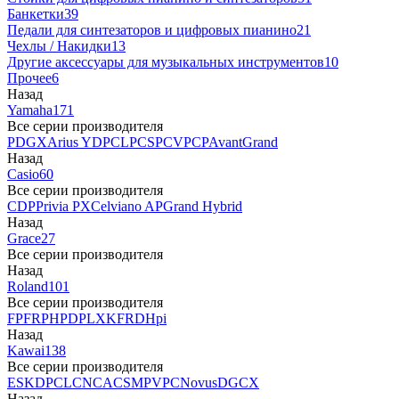
Банкетки
39
Педали для синтезаторов и цифровых пианино
21
Чехлы / Накидки
13
Другие аксессуары для музыкальных инструментов
10
Прочее
6
Назад
Yamaha
171
Все серии производителя
P
DGX
Arius YDP
CLP
CSP
CVP
CP
AvantGrand
Назад
Casio
60
Все серии производителя
CDP
Privia PX
Celviano AP
Grand Hybrid
Назад
Grace
27
Все серии производителя
Назад
Roland
101
Все серии производителя
FP
F
RP
HP
DP
LX
KF
RD
Hpi
Назад
Kawai
138
Все серии производителя
ES
KDP
CL
CN
CA
CS
MP
VPC
Novus
DG
CX
Назад