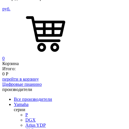
руб.
0
Корзина
Итого:
0
Р
перейти в корзину
Цифровые пианино
производители
Все производители
Yamaha
серии
P
DGX
Arius YDP