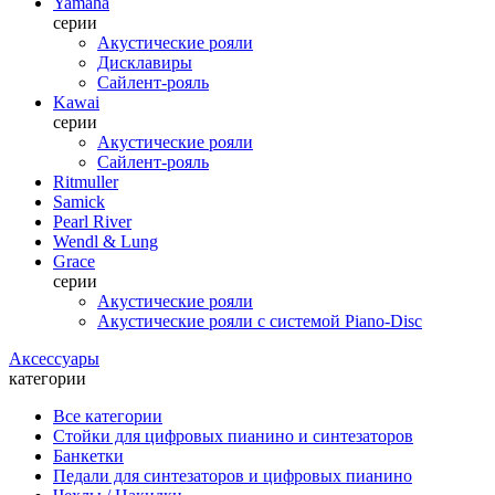
Yamaha
серии
Акустические рояли
Дисклавиры
Сайлент-рояль
Kawai
серии
Акустические рояли
Сайлент-рояль
Ritmuller
Samick
Pearl River
Wendl & Lung
Grace
серии
Акустические рояли
Акустические рояли с системой Piano-Disc
Аксессуары
категории
Все категории
Стойки для цифровых пианино и синтезаторов
Банкетки
Педали для синтезаторов и цифровых пианино