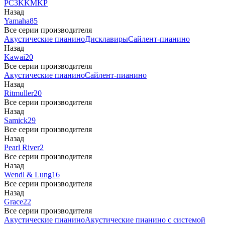
PC3
K
KM
KP
Назад
Yamaha
85
Все серии производителя
Акустические пианино
Дисклавиры
Сайлент-пианино
Назад
Kawai
20
Все серии производителя
Акустические пианино
Сайлент-пианино
Назад
Ritmuller
20
Все серии производителя
Назад
Samick
29
Все серии производителя
Назад
Pearl River
2
Все серии производителя
Назад
Wendl & Lung
16
Все серии производителя
Назад
Grace
22
Все серии производителя
Акустические пианино
Акустические пианино с системой