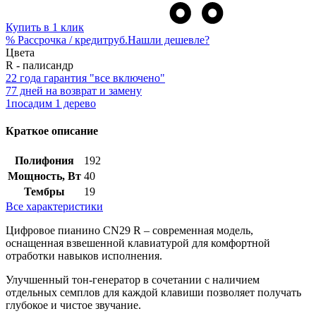
Купить в 1 клик
%
Рассрочка / кредит
руб.
Нашли дешевле?
Цвета
R - палисандр
2
2 года гарантия "все включено"
7
7 дней на возврат и замену
1
посадим 1 дерево
Краткое описание
Полифония
192
Мощность, Вт
40
Тембры
19
Все характеристики
Цифровое пианино CN29 R – современная модель,
оснащенная взвешенной клавиатурой для комфортной
отработки навыков исполнения.
Улучшенный тон-генератор в сочетании с наличием
отдельных семплов для каждой клавиши позволяет получать
глубокое и чистое звучание.