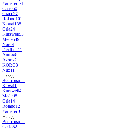
Yamaha
171
Casio
60
Grace
27
Roland
101
Kawai
138
Orla
24
Kurzweil
53
Medeli
49
Nord
4
Dexibell
11
Aurora
8
Avoris
2
KORG
3
Nux
11
Назад
Все товары
Kawai
1
Kurzweil
4
Medeli
8
Orla
14
Roland
12
Yamaha
10
Назад
Все товары
Casio
52