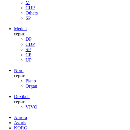
M
CUP
Others
SP
Medeli
серии
DP
CDP
SP
CP
UP
Nord
серии
Piano
Organ
Dexibell
серии
VIVO
Aurora
Avoris
KORG