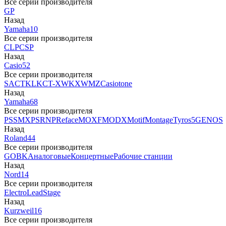
Все серии производителя
GP
Назад
Yamaha
10
Все серии производителя
CLP
CSP
Назад
Casio
52
Все серии производителя
SA
CTK
LK
CT-X
WK
XW
MZ
Casiotone
Назад
Yamaha
68
Все серии производителя
PSS
MX
PSR
NP
Reface
MOXF
MODX
Motif
Montage
Tyros5
GENOS
Назад
Roland
44
Все серии производителя
GO
BK
Аналоговые
Концертные
Рабочие станции
Назад
Nord
14
Все серии производителя
Electro
Lead
Stage
Назад
Kurzweil
16
Все серии производителя