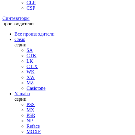
CLP
CSP
Синтезаторы
производители
Все производители
Casio
серии
SA
CTK
LK
CT-X
WK
XW
MZ
Casiotone
Yamaha
серии
PSS
MX
PSR
NP
Reface
MOXF