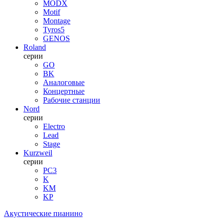
MODX
Motif
Montage
Tyros5
GENOS
Roland
серии
GO
BK
Аналоговые
Концертные
Рабочие станции
Nord
серии
Electro
Lead
Stage
Kurzweil
серии
PC3
K
KM
KP
Акустические пианино