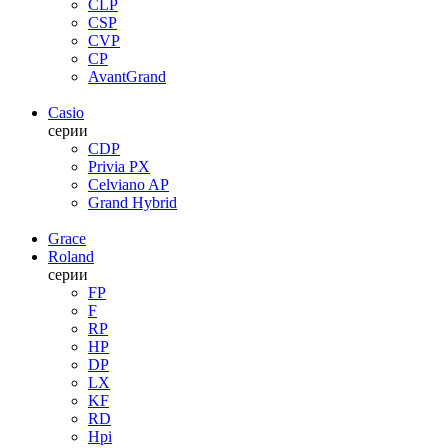
CLP
CSP
CVP
CP
AvantGrand
Casio
серии
CDP
Privia PX
Celviano AP
Grand Hybrid
Grace
Roland
серии
FP
F
RP
HP
DP
LX
KF
RD
Hpi