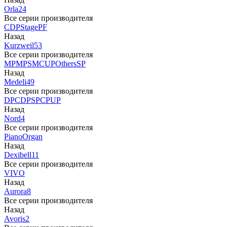
Orla
24
Все серии производителя
CDP
Stage
PF
Назад
Kurzweil
53
Все серии производителя
MP
MPS
M
CUP
Others
SP
Назад
Medeli
49
Все серии производителя
DP
CDP
SP
CP
UP
Назад
Nord
4
Все серии производителя
Piano
Organ
Назад
Dexibell
11
Все серии производителя
VIVO
Назад
Aurora
8
Все серии производителя
Назад
Avoris
2