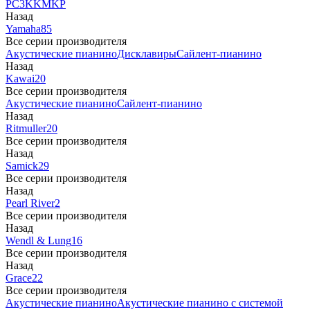
PC3
K
KM
KP
Назад
Yamaha
85
Все серии производителя
Акустические пианино
Дисклавиры
Сайлент-пианино
Назад
Kawai
20
Все серии производителя
Акустические пианино
Сайлент-пианино
Назад
Ritmuller
20
Все серии производителя
Назад
Samick
29
Все серии производителя
Назад
Pearl River
2
Все серии производителя
Назад
Wendl & Lung
16
Все серии производителя
Назад
Grace
22
Все серии производителя
Акустические пианино
Акустические пианино с системой