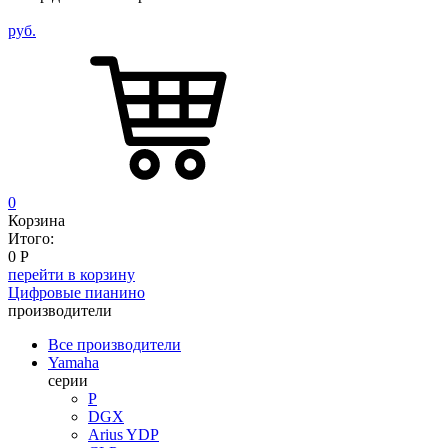
руб.
0
Корзина
Итого:
0
Р
перейти в корзину
Цифровые пианино
производители
Все производители
Yamaha
серии
P
DGX
Arius YDP