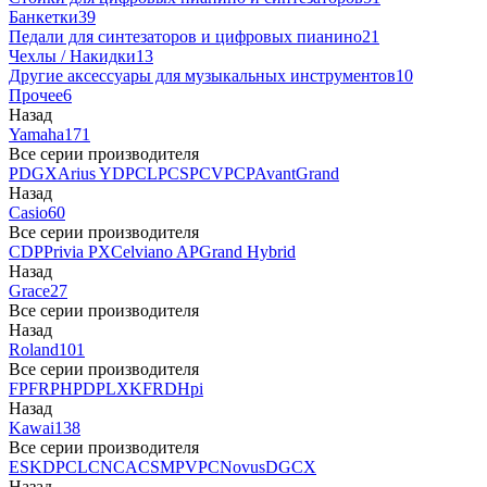
Банкетки
39
Педали для синтезаторов и цифровых пианино
21
Чехлы / Накидки
13
Другие аксессуары для музыкальных инструментов
10
Прочее
6
Назад
Yamaha
171
Все серии производителя
P
DGX
Arius YDP
CLP
CSP
CVP
CP
AvantGrand
Назад
Casio
60
Все серии производителя
CDP
Privia PX
Celviano AP
Grand Hybrid
Назад
Grace
27
Все серии производителя
Назад
Roland
101
Все серии производителя
FP
F
RP
HP
DP
LX
KF
RD
Hpi
Назад
Kawai
138
Все серии производителя
ES
KDP
CL
CN
CA
CS
MP
VPC
Novus
DG
CX
Назад