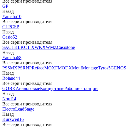
Все серии производителя
GP
Назад
Yamaha
10
Все серии производителя
CLP
CSP
Назад
Casio
52
Все серии производителя
SA
CTK
LK
CT-X
WK
XW
MZ
Casiotone
Назад
Yamaha
68
Все серии производителя
PSS
MX
PSR
NP
Reface
MOXF
MODX
Motif
Montage
Tyros5
GENOS
Назад
Roland
44
Все серии производителя
GO
BK
Аналоговые
Концертные
Рабочие станции
Назад
Nord
14
Все серии производителя
Electro
Lead
Stage
Назад
Kurzweil
16
Все серии производителя