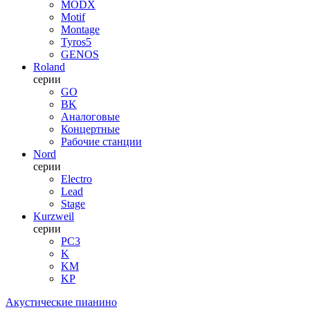
MODX
Motif
Montage
Tyros5
GENOS
Roland
серии
GO
BK
Аналоговые
Концертные
Рабочие станции
Nord
серии
Electro
Lead
Stage
Kurzweil
серии
PC3
K
KM
KP
Акустические пианино