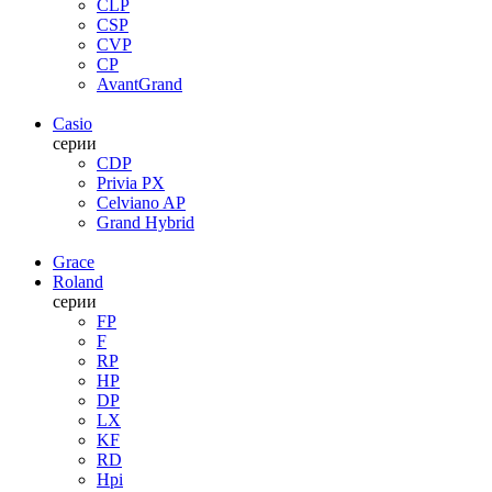
CLP
CSP
CVP
CP
AvantGrand
Casio
серии
CDP
Privia PX
Celviano AP
Grand Hybrid
Grace
Roland
серии
FP
F
RP
HP
DP
LX
KF
RD
Hpi