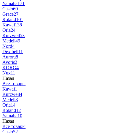
Yamaha
171
Casio
60
Grace
27
Roland
101
Kawai
138
Orla
24
Kurzweil
53
Medeli
49
Nord
4
Dexibell
11
Aurora
8
Avoris
2
KORG
4
Nux
11
Назад
Все товары
Kawai
1
Kurzweil
4
Medeli
8
Orla
14
Roland
12
Yamaha
10
Назад
Все товары
Casio
52