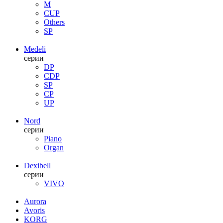
M
CUP
Others
SP
Medeli
серии
DP
CDP
SP
CP
UP
Nord
серии
Piano
Organ
Dexibell
серии
VIVO
Aurora
Avoris
KORG