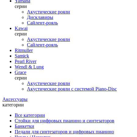
Yamaha
серии
Акустические рояли
Дисклавиры
Сайлент-рояль
Kawai
серии
Акустические рояли
Сайлент-рояль
Ritmuller
Samick
Pearl River
Wendl & Lung
Grace
серии
Акустические рояли
Акустические рояли с системой Piano-Disc
Аксессуары
категории
Все категории
Стойки для цифровых пианино и синтезаторов
Банкетки
Педали для синтезаторов и цифровых пианино