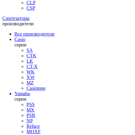
CLP
CSP
Синтезаторы
производители
Все производители
Casio
серии
SA
CTK
LK
CT-X
WK
XW
MZ
Casiotone
Yamaha
серии
PSS
MX
PSR
NP
Reface
MOXF