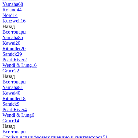
Yamaha
68
Roland
44
Nord
14
Kurzweil
16
Назад
Все товары
Yamaha
85
Kawai
20
Ritmuller
20
Samick
29
Pearl River
2
Wendl & Lung
16
Grace
22
Назад
Все товары
Yamaha
81
Kawai
40
Ritmuller
18
Samick
9
Pearl River
4
Wendl & Lung
6
Grace
14
Назад
Все товары
Стойки для цифровых пианино и синтезаторов
51