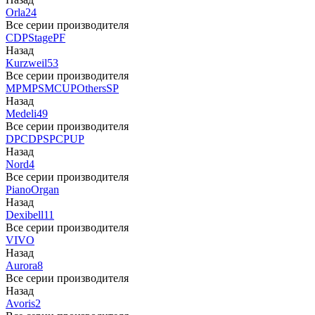
Orla
24
Все серии производителя
CDP
Stage
PF
Назад
Kurzweil
53
Все серии производителя
MP
MPS
M
CUP
Others
SP
Назад
Medeli
49
Все серии производителя
DP
CDP
SP
CP
UP
Назад
Nord
4
Все серии производителя
Piano
Organ
Назад
Dexibell
11
Все серии производителя
VIVO
Назад
Aurora
8
Все серии производителя
Назад
Avoris
2