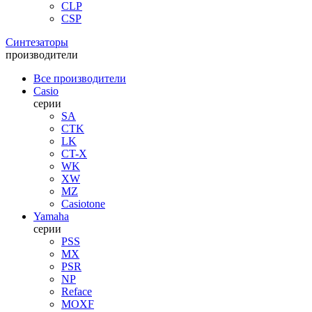
CLP
CSP
Синтезаторы
производители
Все производители
Casio
серии
SA
CTK
LK
CT-X
WK
XW
MZ
Casiotone
Yamaha
серии
PSS
MX
PSR
NP
Reface
MOXF