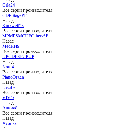
Orla
24
Все серии производителя
CDP
Stage
PF
Назад
Kurzweil
53
Все серии производителя
MP
MPS
M
CUP
Others
SP
Назад
Medeli
49
Все серии производителя
DP
CDP
SP
CP
UP
Назад
Nord
4
Все серии производителя
Piano
Organ
Назад
Dexibell
11
Все серии производителя
VIVO
Назад
Aurora
8
Все серии производителя
Назад
Avoris
2