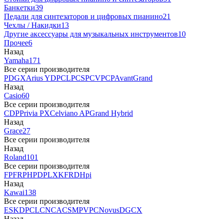
Банкетки
39
Педали для синтезаторов и цифровых пианино
21
Чехлы / Накидки
13
Другие аксессуары для музыкальных инструментов
10
Прочее
6
Назад
Yamaha
171
Все серии производителя
P
DGX
Arius YDP
CLP
CSP
CVP
CP
AvantGrand
Назад
Casio
60
Все серии производителя
CDP
Privia PX
Celviano AP
Grand Hybrid
Назад
Grace
27
Все серии производителя
Назад
Roland
101
Все серии производителя
FP
F
RP
HP
DP
LX
KF
RD
Hpi
Назад
Kawai
138
Все серии производителя
ES
KDP
CL
CN
CA
CS
MP
VPC
Novus
DG
CX
Назад