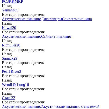
PC3
K
KM
KP
Назад
Yamaha
85
Все серии производителя
Акустические пианино
Дисклавиры
Сайлент-пианино
Назад
Kawai
20
Все серии производителя
Акустические пианино
Сайлент-пианино
Назад
Ritmuller
20
Все серии производителя
Назад
Samick
29
Все серии производителя
Назад
Pearl River
2
Все серии производителя
Назад
Wendl & Lung
16
Все серии производителя
Назад
Grace
22
Все серии производителя
Акустические пианино
Акустические пианино с системой