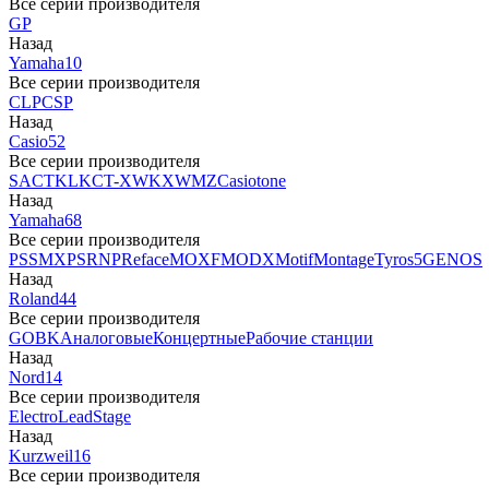
Все серии производителя
GP
Назад
Yamaha
10
Все серии производителя
CLP
CSP
Назад
Casio
52
Все серии производителя
SA
CTK
LK
CT-X
WK
XW
MZ
Casiotone
Назад
Yamaha
68
Все серии производителя
PSS
MX
PSR
NP
Reface
MOXF
MODX
Motif
Montage
Tyros5
GENOS
Назад
Roland
44
Все серии производителя
GO
BK
Аналоговые
Концертные
Рабочие станции
Назад
Nord
14
Все серии производителя
Electro
Lead
Stage
Назад
Kurzweil
16
Все серии производителя