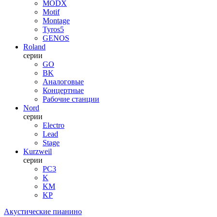
MODX
Motif
Montage
Tyros5
GENOS
Roland
серии
GO
BK
Аналоговые
Концертные
Рабочие станции
Nord
серии
Electro
Lead
Stage
Kurzweil
серии
PC3
K
KM
KP
Акустические пианино