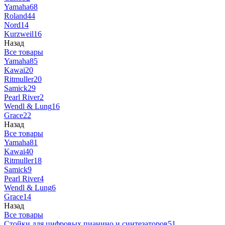
Yamaha
68
Roland
44
Nord
14
Kurzweil
16
Назад
Все товары
Yamaha
85
Kawai
20
Ritmuller
20
Samick
29
Pearl River
2
Wendl & Lung
16
Grace
22
Назад
Все товары
Yamaha
81
Kawai
40
Ritmuller
18
Samick
9
Pearl River
4
Wendl & Lung
6
Grace
14
Назад
Все товары
Стойки для цифровых пианино и синтезаторов
51