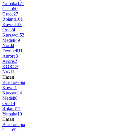
Yamaha
171
Casio
60
Grace
27
Roland
101
Kawai
138
Orla
24
Kurzweil
53
Medeli
49
Nord
4
Dexibell
11
Aurora
8
Avoris
2
KORG
3
Nux
11
Назад
Все товары
Kawai
1
Kurzweil
4
Medeli
8
Orla
14
Roland
12
Yamaha
10
Назад
Все товары
Casio
52