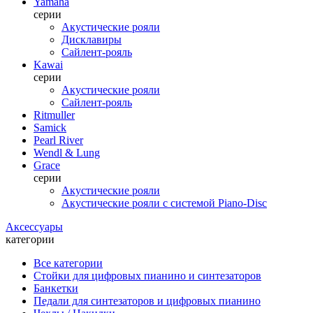
Yamaha
серии
Акустические рояли
Дисклавиры
Сайлент-рояль
Kawai
серии
Акустические рояли
Сайлент-рояль
Ritmuller
Samick
Pearl River
Wendl & Lung
Grace
серии
Акустические рояли
Акустические рояли с системой Piano-Disc
Аксессуары
категории
Все категории
Стойки для цифровых пианино и синтезаторов
Банкетки
Педали для синтезаторов и цифровых пианино