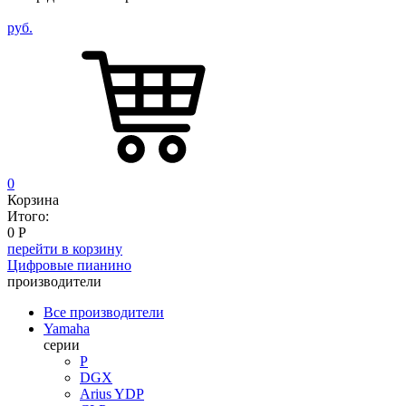
руб.
0
Корзина
Итого:
0
Р
перейти в корзину
Цифровые пианино
производители
Все производители
Yamaha
серии
P
DGX
Arius YDP