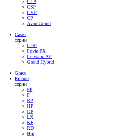
CLP
CSP
CVP
CP
AvantGrand
Casio
серии
CDP
Privia PX
Celviano AP
Grand Hybrid
Grace
Roland
серии
FP
F
RP
HP
DP
LX
KF
RD
Hpi