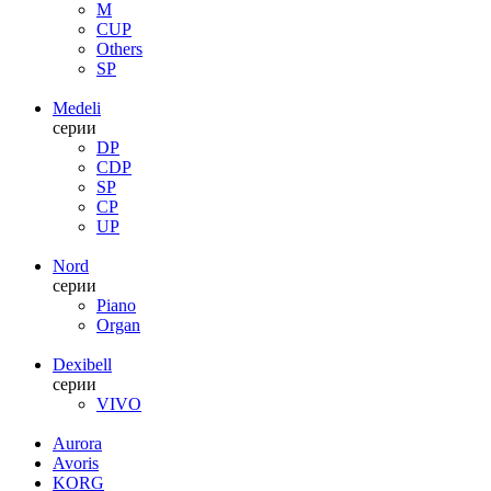
M
CUP
Others
SP
Medeli
серии
DP
CDP
SP
CP
UP
Nord
серии
Piano
Organ
Dexibell
серии
VIVO
Aurora
Avoris
KORG