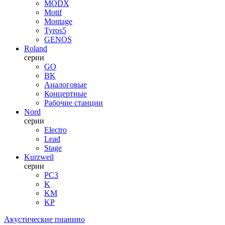
MODX
Motif
Montage
Tyros5
GENOS
Roland
серии
GO
BK
Аналоговые
Концертные
Рабочие станции
Nord
серии
Electro
Lead
Stage
Kurzweil
серии
PC3
K
KM
KP
Акустические пианино