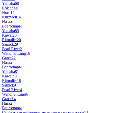
Yamaha
68
Roland
44
Nord
14
Kurzweil
16
Назад
Все товары
Yamaha
85
Kawai
20
Ritmuller
20
Samick
29
Pearl River
2
Wendl & Lung
16
Grace
22
Назад
Все товары
Yamaha
81
Kawai
40
Ritmuller
18
Samick
9
Pearl River
4
Wendl & Lung
6
Grace
14
Назад
Все товары
Стойки для цифровых пианино и синтезаторов
51