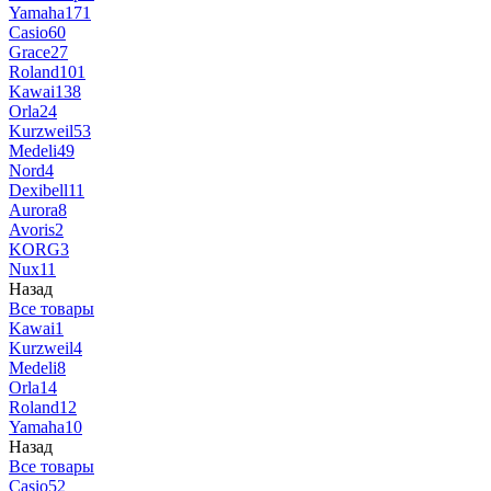
Yamaha
171
Casio
60
Grace
27
Roland
101
Kawai
138
Orla
24
Kurzweil
53
Medeli
49
Nord
4
Dexibell
11
Aurora
8
Avoris
2
KORG
3
Nux
11
Назад
Все товары
Kawai
1
Kurzweil
4
Medeli
8
Orla
14
Roland
12
Yamaha
10
Назад
Все товары
Casio
52