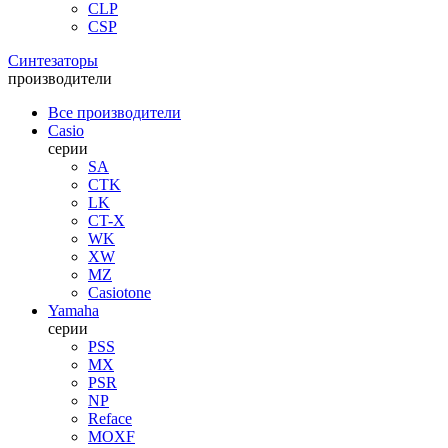
CLP
CSP
Синтезаторы
производители
Все производители
Casio
серии
SA
CTK
LK
CT-X
WK
XW
MZ
Casiotone
Yamaha
серии
PSS
MX
PSR
NP
Reface
MOXF