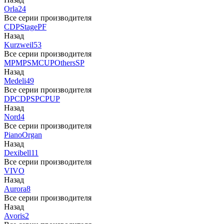
Orla
24
Все серии производителя
CDP
Stage
PF
Назад
Kurzweil
53
Все серии производителя
MP
MPS
M
CUP
Others
SP
Назад
Medeli
49
Все серии производителя
DP
CDP
SP
CP
UP
Назад
Nord
4
Все серии производителя
Piano
Organ
Назад
Dexibell
11
Все серии производителя
VIVO
Назад
Aurora
8
Все серии производителя
Назад
Avoris
2