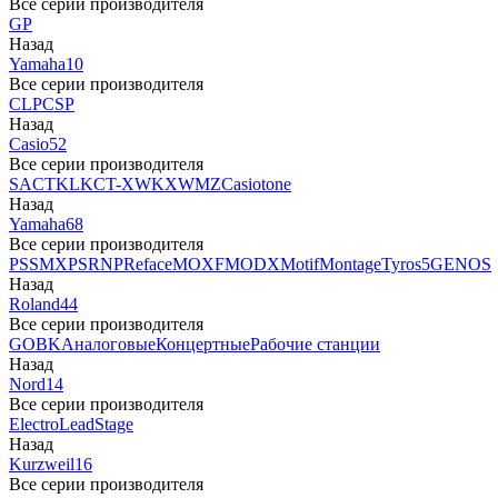
Все серии производителя
GP
Назад
Yamaha
10
Все серии производителя
CLP
CSP
Назад
Casio
52
Все серии производителя
SA
CTK
LK
CT-X
WK
XW
MZ
Casiotone
Назад
Yamaha
68
Все серии производителя
PSS
MX
PSR
NP
Reface
MOXF
MODX
Motif
Montage
Tyros5
GENOS
Назад
Roland
44
Все серии производителя
GO
BK
Аналоговые
Концертные
Рабочие станции
Назад
Nord
14
Все серии производителя
Electro
Lead
Stage
Назад
Kurzweil
16
Все серии производителя