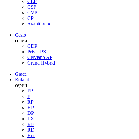
CLP
CSP
CVP
CP
AvantGrand
Casio
серии
CDP
Privia PX
Celviano AP
Grand Hybrid
Grace
Roland
серии
FP
F
RP
HP
DP
LX
KF
RD
Hpi