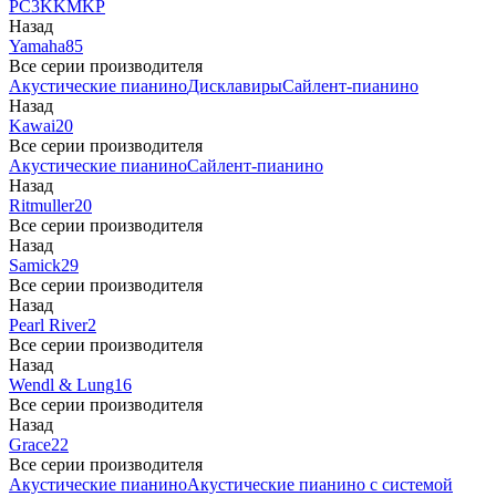
PC3
K
KM
KP
Назад
Yamaha
85
Все серии производителя
Акустические пианино
Дисклавиры
Сайлент-пианино
Назад
Kawai
20
Все серии производителя
Акустические пианино
Сайлент-пианино
Назад
Ritmuller
20
Все серии производителя
Назад
Samick
29
Все серии производителя
Назад
Pearl River
2
Все серии производителя
Назад
Wendl & Lung
16
Все серии производителя
Назад
Grace
22
Все серии производителя
Акустические пианино
Акустические пианино с системой