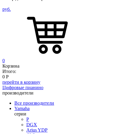
руб.
0
Корзина
Итого:
0
Р
перейти в корзину
Цифровые пианино
производители
Все производители
Yamaha
серии
P
DGX
Arius YDP