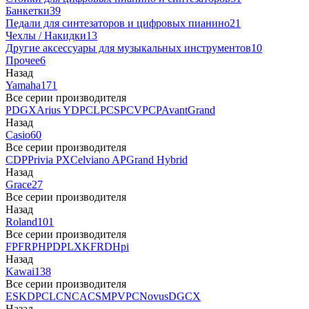
Банкетки
39
Педали для синтезаторов и цифровых пианино
21
Чехлы / Накидки
13
Другие аксессуары для музыкальных инструментов
10
Прочее
6
Назад
Yamaha
171
Все серии производителя
P
DGX
Arius YDP
CLP
CSP
CVP
CP
AvantGrand
Назад
Casio
60
Все серии производителя
CDP
Privia PX
Celviano AP
Grand Hybrid
Назад
Grace
27
Все серии производителя
Назад
Roland
101
Все серии производителя
FP
F
RP
HP
DP
LX
KF
RD
Hpi
Назад
Kawai
138
Все серии производителя
ES
KDP
CL
CN
CA
CS
MP
VPC
Novus
DG
CX
Назад