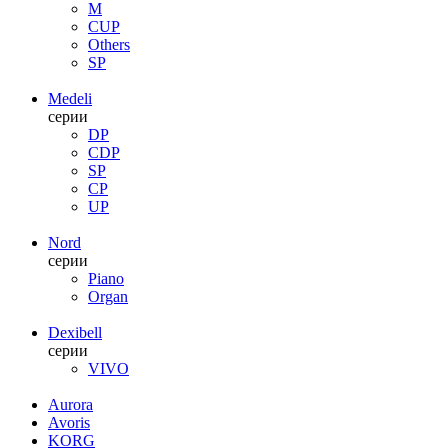
M
CUP
Others
SP
Medeli
серии
DP
CDP
SP
CP
UP
Nord
серии
Piano
Organ
Dexibell
серии
VIVO
Aurora
Avoris
KORG