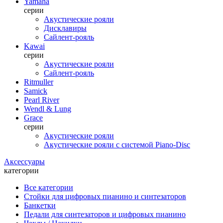
Yamaha
серии
Акустические рояли
Дисклавиры
Сайлент-рояль
Kawai
серии
Акустические рояли
Сайлент-рояль
Ritmuller
Samick
Pearl River
Wendl & Lung
Grace
серии
Акустические рояли
Акустические рояли с системой Piano-Disc
Аксессуары
категории
Все категории
Стойки для цифровых пианино и синтезаторов
Банкетки
Педали для синтезаторов и цифровых пианино