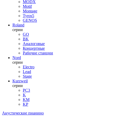
MODX
Motif
Montage
Tyros5
GENOS
Roland
серии
GO
BK
Аналоговые
Концертные
Рабочие станции
Nord
серии
Electro
Lead
Stage
Kurzweil
серии
PC3
K
KM
KP
Акустические пианино