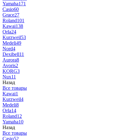
Yamaha
171
Casio
60
Grace
27
Roland
101
Kawai
138
Orla
24
Kurzweil
53
Medeli
49
Nord
4
Dexibell
11
Aurora
8
Avoris
2
KORG
3
Nux
11
Назад
Все товары
Kawai
1
Kurzweil
4
Medeli
8
Orla
14
Roland
12
Yamaha
10
Назад
Все товары
Casio
52