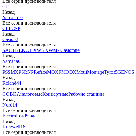
Все серии производителя
GP
Назад
Yamaha
10
Все серии производителя
CLP
CSP
Назад
Casio
52
Все серии производителя
SA
CTK
LK
CT-X
WK
XW
MZ
Casiotone
Назад
Yamaha
68
Все серии производителя
PSS
MX
PSR
NP
Reface
MOXF
MODX
Motif
Montage
Tyros5
GENOS
Назад
Roland
44
Все серии производителя
GO
BK
Аналоговые
Концертные
Рабочие станции
Назад
Nord
14
Все серии производителя
Electro
Lead
Stage
Назад
Kurzweil
16
Все серии производителя