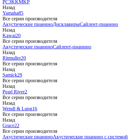
PC3
K
KM
KP
Назад
Yamaha
85
Все серии производителя
Акустические пианино
Дисклавиры
Сайлент-пианино
Назад
Kawai
20
Все серии производителя
Акустические пианино
Сайлент-пианино
Назад
Ritmuller
20
Все серии производителя
Назад
Samick
29
Все серии производителя
Назад
Pearl River
2
Все серии производителя
Назад
Wendl & Lung
16
Все серии производителя
Назад
Grace
22
Все серии производителя
Акустические пианино
Акустические пианино с системой