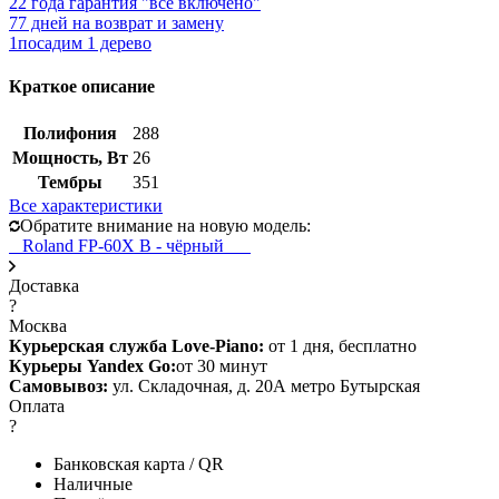
2
2 года гарантия "все включено"
7
7 дней на возврат и замену
1
посадим 1 дерево
Краткое описание
Полифония
288
Мощность, Вт
26
Тембры
351
Все характеристики
Обратите внимание на новую модель:
Roland FP-60X B - чёрный
Доставка
?
Москва
Курьерская служба Love-Piano:
от 1 дня, бесплатно
Курьеры Yandex Go:
от 30 минут
Самовывоз:
ул. Складочная, д. 20А метро Бутырская
Оплата
?
Банковская карта / QR
Наличные