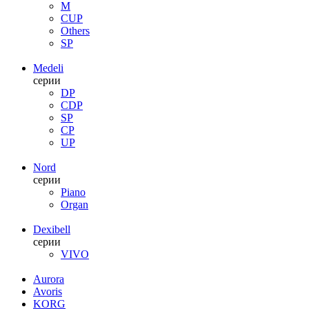
M
CUP
Others
SP
Medeli
серии
DP
CDP
SP
CP
UP
Nord
серии
Piano
Organ
Dexibell
серии
VIVO
Aurora
Avoris
KORG