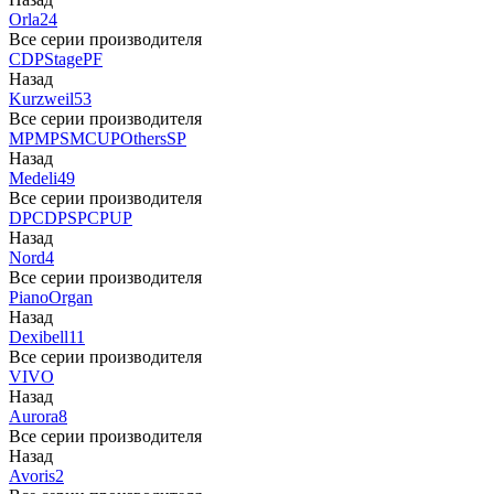
Orla
24
Все серии производителя
CDP
Stage
PF
Назад
Kurzweil
53
Все серии производителя
MP
MPS
M
CUP
Others
SP
Назад
Medeli
49
Все серии производителя
DP
CDP
SP
CP
UP
Назад
Nord
4
Все серии производителя
Piano
Organ
Назад
Dexibell
11
Все серии производителя
VIVO
Назад
Aurora
8
Все серии производителя
Назад
Avoris
2