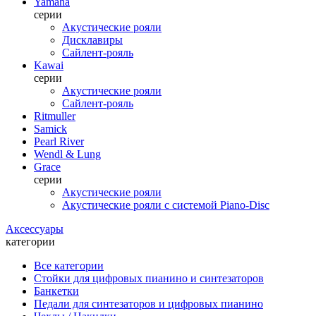
Yamaha
серии
Акустические рояли
Дисклавиры
Сайлент-рояль
Kawai
серии
Акустические рояли
Сайлент-рояль
Ritmuller
Samick
Pearl River
Wendl & Lung
Grace
серии
Акустические рояли
Акустические рояли с системой Piano-Disc
Аксессуары
категории
Все категории
Стойки для цифровых пианино и синтезаторов
Банкетки
Педали для синтезаторов и цифровых пианино