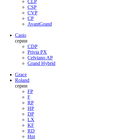
CLP
CSP
CVP
CP
AvantGrand
Casio
серии
CDP
Privia PX
Celviano AP
Grand Hybrid
Grace
Roland
серии
FP
F
RP
HP
DP
LX
KF
RD
Hpi