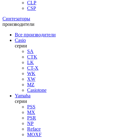
CLP
CSP
Синтезаторы
производители
Все производители
Casio
серии
SA
CTK
LK
CT-X
WK
XW
MZ
Casiotone
Yamaha
серии
PSS
MX
PSR
NP
Reface
MOXF