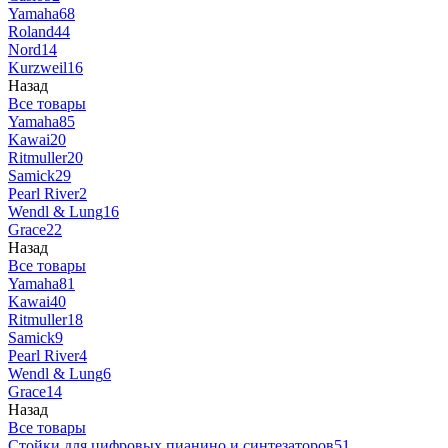
Yamaha
68
Roland
44
Nord
14
Kurzweil
16
Назад
Все товары
Yamaha
85
Kawai
20
Ritmuller
20
Samick
29
Pearl River
2
Wendl & Lung
16
Grace
22
Назад
Все товары
Yamaha
81
Kawai
40
Ritmuller
18
Samick
9
Pearl River
4
Wendl & Lung
6
Grace
14
Назад
Все товары
Стойки для цифровых пианино и синтезаторов
51