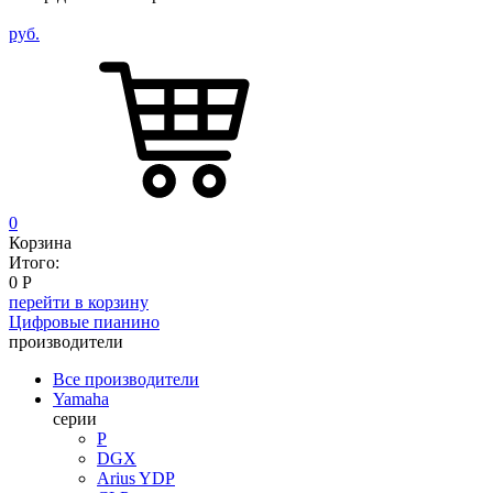
руб.
0
Корзина
Итого:
0
Р
перейти в корзину
Цифровые пианино
производители
Все производители
Yamaha
серии
P
DGX
Arius YDP