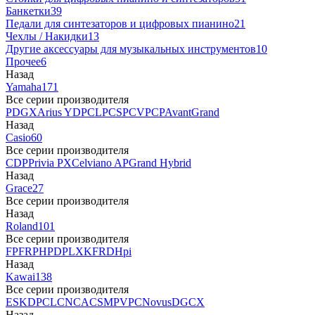
Банкетки
39
Педали для синтезаторов и цифровых пианино
21
Чехлы / Накидки
13
Другие аксессуары для музыкальных инструментов
10
Прочее
6
Назад
Yamaha
171
Все серии производителя
P
DGX
Arius YDP
CLP
CSP
CVP
CP
AvantGrand
Назад
Casio
60
Все серии производителя
CDP
Privia PX
Celviano AP
Grand Hybrid
Назад
Grace
27
Все серии производителя
Назад
Roland
101
Все серии производителя
FP
F
RP
HP
DP
LX
KF
RD
Hpi
Назад
Kawai
138
Все серии производителя
ES
KDP
CL
CN
CA
CS
MP
VPC
Novus
DG
CX
Назад