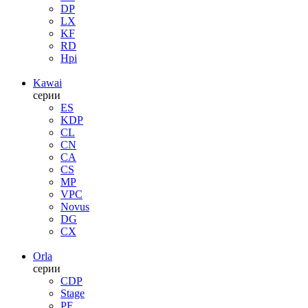
DP
LX
KF
RD
Hpi
Kawai
серии
ES
KDP
CL
CN
CA
CS
MP
VPC
Novus
DG
CX
Orla
серии
CDP
Stage
PF