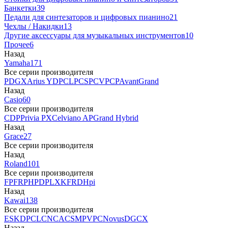
Банкетки
39
Педали для синтезаторов и цифровых пианино
21
Чехлы / Накидки
13
Другие аксессуары для музыкальных инструментов
10
Прочее
6
Назад
Yamaha
171
Все серии производителя
P
DGX
Arius YDP
CLP
CSP
CVP
CP
AvantGrand
Назад
Casio
60
Все серии производителя
CDP
Privia PX
Celviano AP
Grand Hybrid
Назад
Grace
27
Все серии производителя
Назад
Roland
101
Все серии производителя
FP
F
RP
HP
DP
LX
KF
RD
Hpi
Назад
Kawai
138
Все серии производителя
ES
KDP
CL
CN
CA
CS
MP
VPC
Novus
DG
CX
Назад