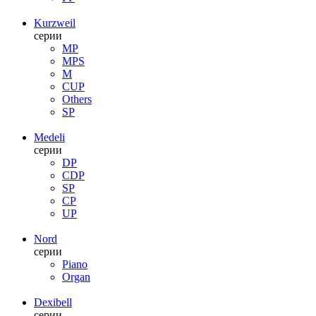
Kurzweil
серии
MP
MPS
M
CUP
Others
SP
Medeli
серии
DP
CDP
SP
CP
UP
Nord
серии
Piano
Organ
Dexibell
серии