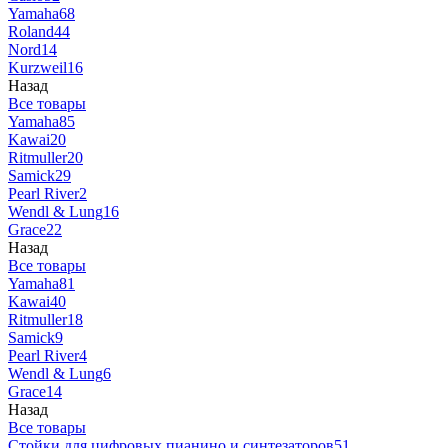
Yamaha
68
Roland
44
Nord
14
Kurzweil
16
Назад
Все товары
Yamaha
85
Kawai
20
Ritmuller
20
Samick
29
Pearl River
2
Wendl & Lung
16
Grace
22
Назад
Все товары
Yamaha
81
Kawai
40
Ritmuller
18
Samick
9
Pearl River
4
Wendl & Lung
6
Grace
14
Назад
Все товары
Стойки для цифровых пианино и синтезаторов
51