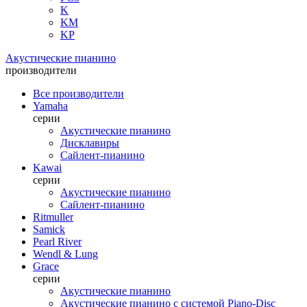
K
KM
KP
Акустические пианино
производители
Все производители
Yamaha
серии
Акустические пианино
Дисклавиры
Сайлент-пианино
Kawai
серии
Акустические пианино
Сайлент-пианино
Ritmuller
Samick
Pearl River
Wendl & Lung
Grace
серии
Акустические пианино
Акустические пианино с системой Piano-Disc