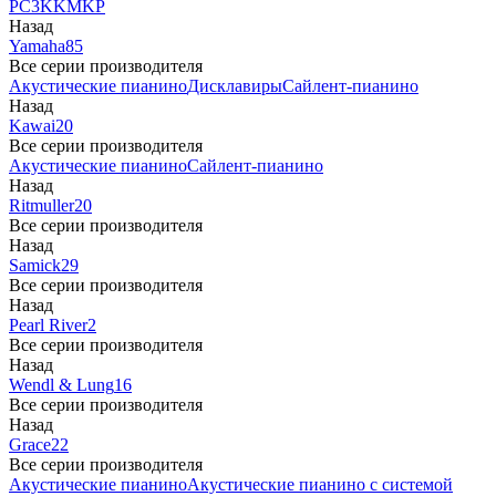
PC3
K
KM
KP
Назад
Yamaha
85
Все серии производителя
Акустические пианино
Дисклавиры
Сайлент-пианино
Назад
Kawai
20
Все серии производителя
Акустические пианино
Сайлент-пианино
Назад
Ritmuller
20
Все серии производителя
Назад
Samick
29
Все серии производителя
Назад
Pearl River
2
Все серии производителя
Назад
Wendl & Lung
16
Все серии производителя
Назад
Grace
22
Все серии производителя
Акустические пианино
Акустические пианино с системой