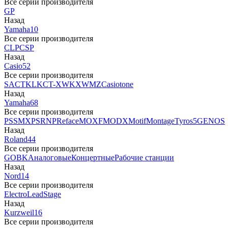
Все серии производителя
GP
Назад
Yamaha
10
Все серии производителя
CLP
CSP
Назад
Casio
52
Все серии производителя
SA
CTK
LK
CT-X
WK
XW
MZ
Casiotone
Назад
Yamaha
68
Все серии производителя
PSS
MX
PSR
NP
Reface
MOXF
MODX
Motif
Montage
Tyros5
GENOS
Назад
Roland
44
Все серии производителя
GO
BK
Аналоговые
Концертные
Рабочие станции
Назад
Nord
14
Все серии производителя
Electro
Lead
Stage
Назад
Kurzweil
16
Все серии производителя