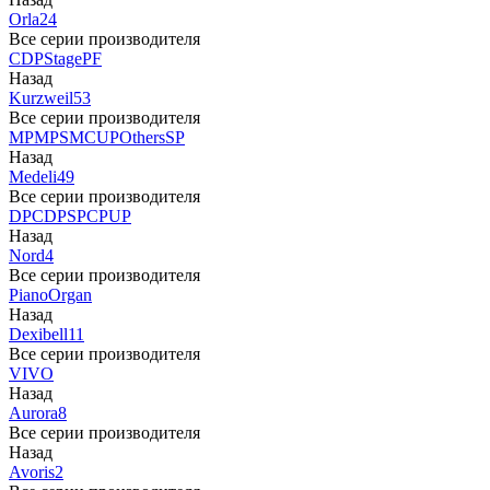
Orla
24
Все серии производителя
CDP
Stage
PF
Назад
Kurzweil
53
Все серии производителя
MP
MPS
M
CUP
Others
SP
Назад
Medeli
49
Все серии производителя
DP
CDP
SP
CP
UP
Назад
Nord
4
Все серии производителя
Piano
Organ
Назад
Dexibell
11
Все серии производителя
VIVO
Назад
Aurora
8
Все серии производителя
Назад
Avoris
2