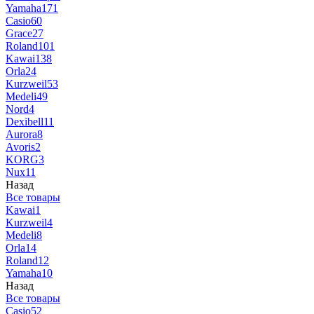
Yamaha
171
Casio
60
Grace
27
Roland
101
Kawai
138
Orla
24
Kurzweil
53
Medeli
49
Nord
4
Dexibell
11
Aurora
8
Avoris
2
KORG
3
Nux
11
Назад
Все товары
Kawai
1
Kurzweil
4
Medeli
8
Orla
14
Roland
12
Yamaha
10
Назад
Все товары
Casio
52