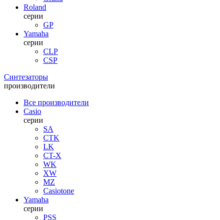
Roland
серии
GP
Yamaha
серии
CLP
CSP
Синтезаторы
производители
Все производители
Casio
серии
SA
CTK
LK
CT-X
WK
XW
MZ
Casiotone
Yamaha
серии
PSS