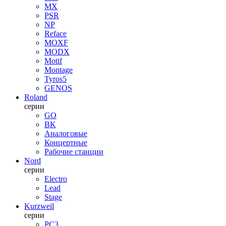
MX
PSR
NP
Reface
MOXF
MODX
Motif
Montage
Tyros5
GENOS
Roland
серии
GO
BK
Аналоговые
Концертные
Рабочие станции
Nord
серии
Electro
Lead
Stage
Kurzweil
серии
PC3