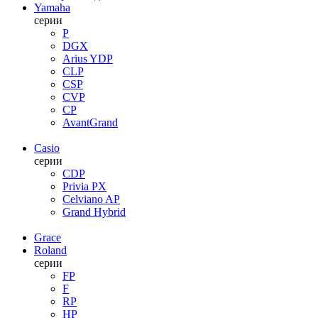
Yamaha
серии
P
DGX
Arius YDP
CLP
CSP
CVP
CP
AvantGrand
Casio
серии
CDP
Privia PX
Celviano AP
Grand Hybrid
Grace
Roland
серии
FP
F
RP
HP