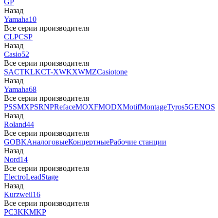
GP
Назад
Yamaha
10
Все серии производителя
CLP
CSP
Назад
Casio
52
Все серии производителя
SA
CTK
LK
CT-X
WK
XW
MZ
Casiotone
Назад
Yamaha
68
Все серии производителя
PSS
MX
PSR
NP
Reface
MOXF
MODX
Motif
Montage
Tyros5
GENOS
Назад
Roland
44
Все серии производителя
GO
BK
Аналоговые
Концертные
Рабочие станции
Назад
Nord
14
Все серии производителя
Electro
Lead
Stage
Назад
Kurzweil
16
Все серии производителя
PC3
K
KM
KP