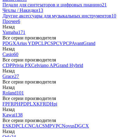
Педали для синтезаторов и цифровых пианино
21
Чехлы / Накидки
13
Другие аксессуары для музыкальных инструментов
10
Прочее
6
Назад
Yamaha
171
Все серии производителя
P
DGX
Arius YDP
CLP
CSP
CVP
CP
AvantGrand
Назад
Casio
60
Все серии производителя
CDP
Privia PX
Celviano AP
Grand Hybrid
Назад
Grace
27
Все серии производителя
Назад
Roland
101
Все серии производителя
FP
F
RP
HP
DP
LX
KF
RD
Hpi
Назад
Kawai
138
Все серии производителя
ES
KDP
CL
CN
CA
CS
MP
VPC
Novus
DG
CX
Назад
Orla
24