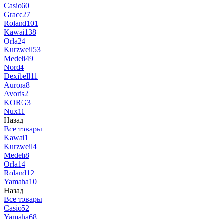
Casio
60
Grace
27
Roland
101
Kawai
138
Orla
24
Kurzweil
53
Medeli
49
Nord
4
Dexibell
11
Aurora
8
Avoris
2
KORG
3
Nux
11
Назад
Все товары
Kawai
1
Kurzweil
4
Medeli
8
Orla
14
Roland
12
Yamaha
10
Назад
Все товары
Casio
52
Yamaha
68