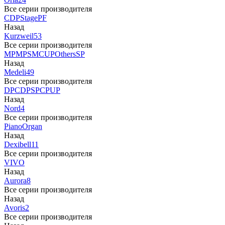
Все серии производителя
CDP
Stage
PF
Назад
Kurzweil
53
Все серии производителя
MP
MPS
M
CUP
Others
SP
Назад
Medeli
49
Все серии производителя
DP
CDP
SP
CP
UP
Назад
Nord
4
Все серии производителя
Piano
Organ
Назад
Dexibell
11
Все серии производителя
VIVO
Назад
Aurora
8
Все серии производителя
Назад
Avoris
2
Все серии производителя