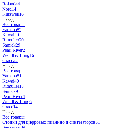
Roland
44
Nord
14
Kurzweil
16
Назад
Все товары
Yamaha
85
Kawai
20
Ritmuller
20
Samick
29
Pearl River
2
Wendl & Lung
16
Grace
22
Назад
Все товары
Yamaha
81
Kawai
40
Ritmuller
18
Samick
9
Pearl River
4
Wendl & Lung
6
Grace
14
Назад
Все товары
Стойки для цифровых пианино и синтезаторов
51
Банкетки
39