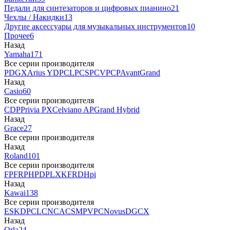
Педали для синтезаторов и цифровых пианино
21
Чехлы / Накидки
13
Другие аксессуары для музыкальных инструментов
10
Прочее
6
Назад
Yamaha
171
Все серии производителя
P
DGX
Arius YDP
CLP
CSP
CVP
CP
AvantGrand
Назад
Casio
60
Все серии производителя
CDP
Privia PX
Celviano AP
Grand Hybrid
Назад
Grace
27
Все серии производителя
Назад
Roland
101
Все серии производителя
FP
F
RP
HP
DP
LX
KF
RD
Hpi
Назад
Kawai
138
Все серии производителя
ES
KDP
CL
CN
CA
CS
MP
VPC
Novus
DG
CX
Назад
Orla
24