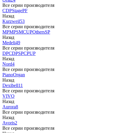
Все серии производителя
CDP
Stage
PF
Назад
Kurzweil
53
Все серии производителя
MP
MPS
M
CUP
Others
SP
Назад
Medeli
49
Все серии производителя
DP
CDP
SP
CP
UP
Назад
Nord
4
Все серии производителя
Piano
Organ
Назад
Dexibell
11
Все серии производителя
VIVO
Назад
Aurora
8
Все серии производителя
Назад
Avoris
2
Все серии производителя