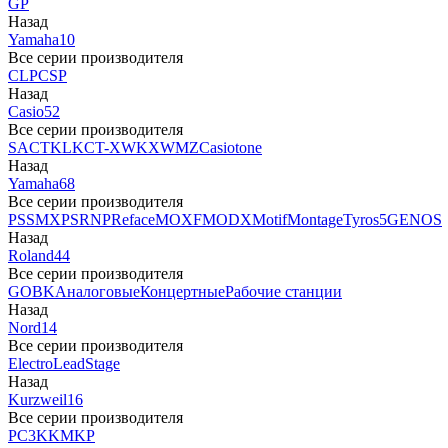
GP
Назад
Yamaha
10
Все серии производителя
CLP
CSP
Назад
Casio
52
Все серии производителя
SA
CTK
LK
CT-X
WK
XW
MZ
Casiotone
Назад
Yamaha
68
Все серии производителя
PSS
MX
PSR
NP
Reface
MOXF
MODX
Motif
Montage
Tyros5
GENOS
Назад
Roland
44
Все серии производителя
GO
BK
Аналоговые
Концертные
Рабочие станции
Назад
Nord
14
Все серии производителя
Electro
Lead
Stage
Назад
Kurzweil
16
Все серии производителя
PC3
K
KM
KP