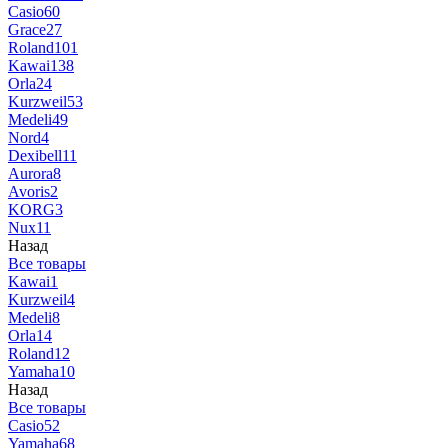
Casio
60
Grace
27
Roland
101
Kawai
138
Orla
24
Kurzweil
53
Medeli
49
Nord
4
Dexibell
11
Aurora
8
Avoris
2
KORG
3
Nux
11
Назад
Все товары
Kawai
1
Kurzweil
4
Medeli
8
Orla
14
Roland
12
Yamaha
10
Назад
Все товары
Casio
52
Yamaha
68