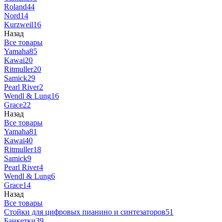
Roland
44
Nord
14
Kurzweil
16
Назад
Все товары
Yamaha
85
Kawai
20
Ritmuller
20
Samick
29
Pearl River
2
Wendl & Lung
16
Grace
22
Назад
Все товары
Yamaha
81
Kawai
40
Ritmuller
18
Samick
9
Pearl River
4
Wendl & Lung
6
Grace
14
Назад
Все товары
Стойки для цифровых пианино и синтезаторов
51
Банкетки
39