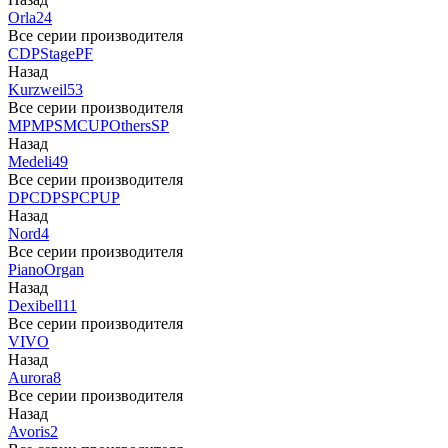
Orla
24
Все серии производителя
CDP
Stage
PF
Назад
Kurzweil
53
Все серии производителя
MP
MPS
M
CUP
Others
SP
Назад
Medeli
49
Все серии производителя
DP
CDP
SP
CP
UP
Назад
Nord
4
Все серии производителя
Piano
Organ
Назад
Dexibell
11
Все серии производителя
VIVO
Назад
Aurora
8
Все серии производителя
Назад
Avoris
2