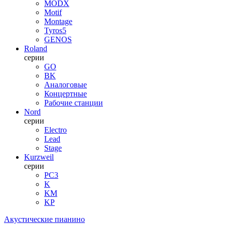
MODX
Motif
Montage
Tyros5
GENOS
Roland
серии
GO
BK
Аналоговые
Концертные
Рабочие станции
Nord
серии
Electro
Lead
Stage
Kurzweil
серии
PC3
K
KM
KP
Акустические пианино