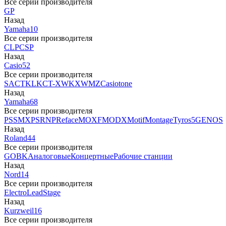
Все серии производителя
GP
Назад
Yamaha
10
Все серии производителя
CLP
CSP
Назад
Casio
52
Все серии производителя
SA
CTK
LK
CT-X
WK
XW
MZ
Casiotone
Назад
Yamaha
68
Все серии производителя
PSS
MX
PSR
NP
Reface
MOXF
MODX
Motif
Montage
Tyros5
GENOS
Назад
Roland
44
Все серии производителя
GO
BK
Аналоговые
Концертные
Рабочие станции
Назад
Nord
14
Все серии производителя
Electro
Lead
Stage
Назад
Kurzweil
16
Все серии производителя