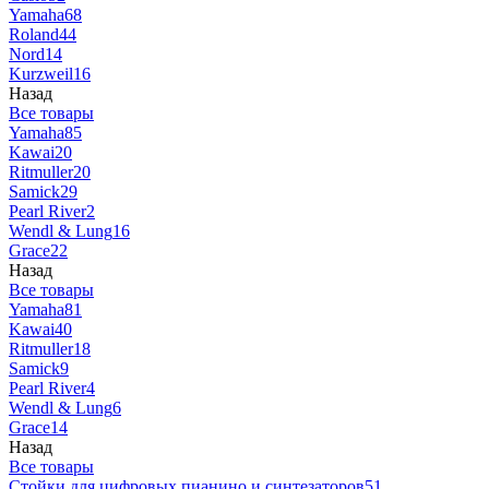
Yamaha
68
Roland
44
Nord
14
Kurzweil
16
Назад
Все товары
Yamaha
85
Kawai
20
Ritmuller
20
Samick
29
Pearl River
2
Wendl & Lung
16
Grace
22
Назад
Все товары
Yamaha
81
Kawai
40
Ritmuller
18
Samick
9
Pearl River
4
Wendl & Lung
6
Grace
14
Назад
Все товары
Стойки для цифровых пианино и синтезаторов
51