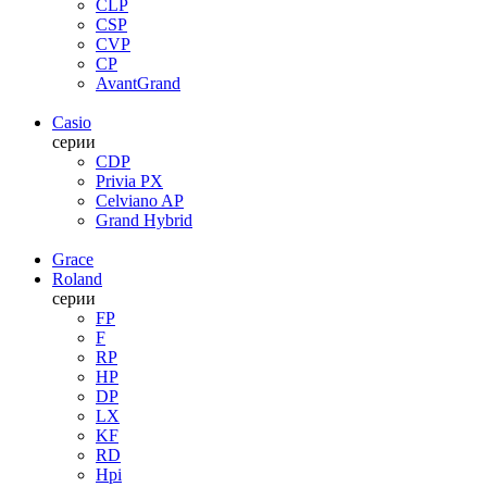
CLP
CSP
CVP
CP
AvantGrand
Casio
серии
CDP
Privia PX
Celviano AP
Grand Hybrid
Grace
Roland
серии
FP
F
RP
HP
DP
LX
KF
RD
Hpi