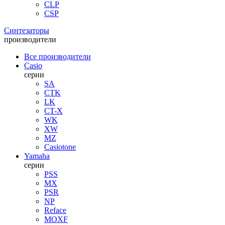
CLP
CSP
Синтезаторы
производители
Все производители
Casio
серии
SA
CTK
LK
CT-X
WK
XW
MZ
Casiotone
Yamaha
серии
PSS
MX
PSR
NP
Reface
MOXF