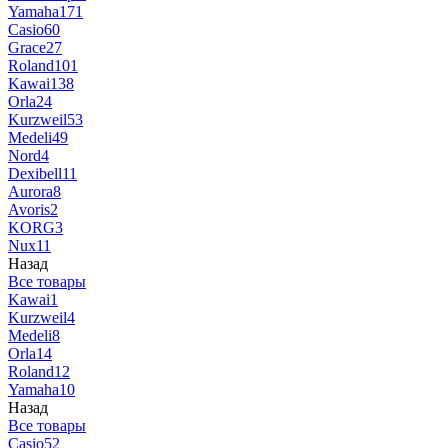
Yamaha
171
Casio
60
Grace
27
Roland
101
Kawai
138
Orla
24
Kurzweil
53
Medeli
49
Nord
4
Dexibell
11
Aurora
8
Avoris
2
KORG
3
Nux
11
Назад
Все товары
Kawai
1
Kurzweil
4
Medeli
8
Orla
14
Roland
12
Yamaha
10
Назад
Все товары
Casio
52