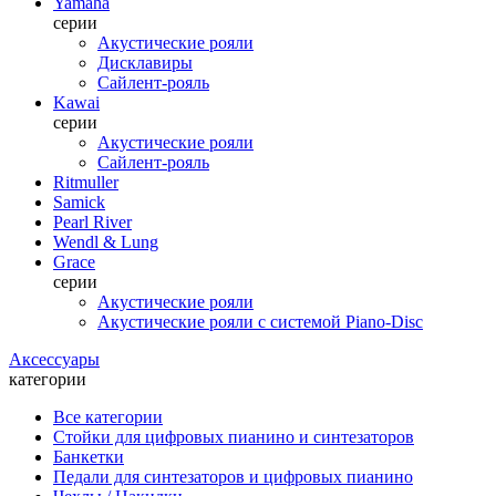
Yamaha
серии
Акустические рояли
Дисклавиры
Сайлент-рояль
Kawai
серии
Акустические рояли
Сайлент-рояль
Ritmuller
Samick
Pearl River
Wendl & Lung
Grace
серии
Акустические рояли
Акустические рояли с системой Piano-Disc
Аксессуары
категории
Все категории
Стойки для цифровых пианино и синтезаторов
Банкетки
Педали для синтезаторов и цифровых пианино