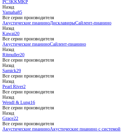
PC3
K
KM
KP
Назад
Yamaha
85
Все серии производителя
Акустические пианино
Дисклавиры
Сайлент-пианино
Назад
Kawai
20
Все серии производителя
Акустические пианино
Сайлент-пианино
Назад
Ritmuller
20
Все серии производителя
Назад
Samick
29
Все серии производителя
Назад
Pearl River
2
Все серии производителя
Назад
Wendl & Lung
16
Все серии производителя
Назад
Grace
22
Все серии производителя
Акустические пианино
Акустические пианино с системой