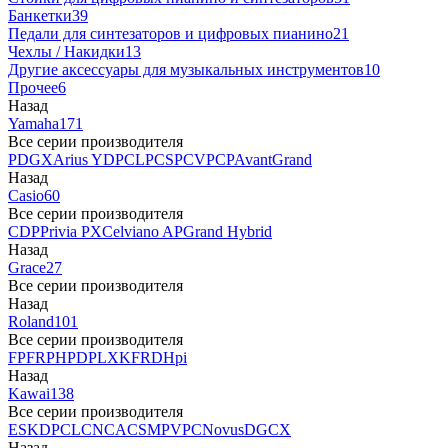
Банкетки
39
Педали для синтезаторов и цифровых пианино
21
Чехлы / Накидки
13
Другие аксессуары для музыкальных инструментов
10
Прочее
6
Назад
Yamaha
171
Все серии производителя
P
DGX
Arius YDP
CLP
CSP
CVP
CP
AvantGrand
Назад
Casio
60
Все серии производителя
CDP
Privia PX
Celviano AP
Grand Hybrid
Назад
Grace
27
Все серии производителя
Назад
Roland
101
Все серии производителя
FP
F
RP
HP
DP
LX
KF
RD
Hpi
Назад
Kawai
138
Все серии производителя
ES
KDP
CL
CN
CA
CS
MP
VPC
Novus
DG
CX
Назад