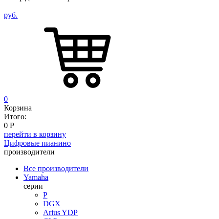
руб.
0
Корзина
Итого:
0
Р
перейти в корзину
Цифровые пианино
производители
Все производители
Yamaha
серии
P
DGX
Arius YDP