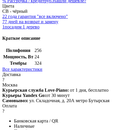
%
Рассрочка / кредит
руб.
Нашли дешевле?
Цвета
CB - чёрный
2
2 года гарантия "все включено"
7
7 дней на возврат и замену
1
посадим 1 дерево
Краткое описание
Полифония
256
Мощность, Вт
24
Тембры
324
Все характеристики
Доставка
?
Москва
Курьерская служба Love-Piano:
от 1 дня, бесплатно
Курьеры Yandex Go:
от 30 минут
Самовывоз:
ул. Складочная, д. 20А метро Бутырская
Оплата
?
Банковская карта / QR
Наличные