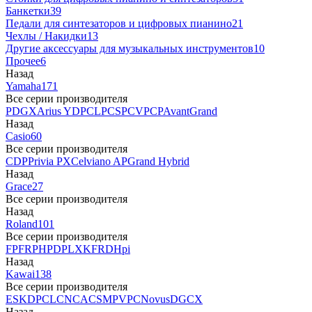
Банкетки
39
Педали для синтезаторов и цифровых пианино
21
Чехлы / Накидки
13
Другие аксессуары для музыкальных инструментов
10
Прочее
6
Назад
Yamaha
171
Все серии производителя
P
DGX
Arius YDP
CLP
CSP
CVP
CP
AvantGrand
Назад
Casio
60
Все серии производителя
CDP
Privia PX
Celviano AP
Grand Hybrid
Назад
Grace
27
Все серии производителя
Назад
Roland
101
Все серии производителя
FP
F
RP
HP
DP
LX
KF
RD
Hpi
Назад
Kawai
138
Все серии производителя
ES
KDP
CL
CN
CA
CS
MP
VPC
Novus
DG
CX
Назад