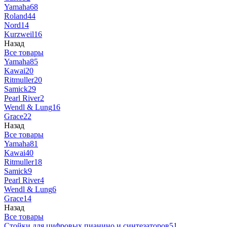
Yamaha
68
Roland
44
Nord
14
Kurzweil
16
Назад
Все товары
Yamaha
85
Kawai
20
Ritmuller
20
Samick
29
Pearl River
2
Wendl & Lung
16
Grace
22
Назад
Все товары
Yamaha
81
Kawai
40
Ritmuller
18
Samick
9
Pearl River
4
Wendl & Lung
6
Grace
14
Назад
Все товары
Стойки для цифровых пианино и синтезаторов
51