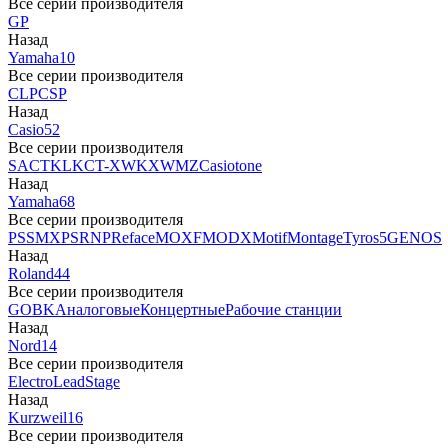
Все серии производителя
GP
Назад
Yamaha
10
Все серии производителя
CLP
CSP
Назад
Casio
52
Все серии производителя
SA
CTK
LK
CT-X
WK
XW
MZ
Casiotone
Назад
Yamaha
68
Все серии производителя
PSS
MX
PSR
NP
Reface
MOXF
MODX
Motif
Montage
Tyros5
GENOS
Назад
Roland
44
Все серии производителя
GO
BK
Аналоговые
Концертные
Рабочие станции
Назад
Nord
14
Все серии производителя
Electro
Lead
Stage
Назад
Kurzweil
16
Все серии производителя