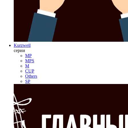
Kurzweil
серии
MP
MPS
M
CUP
Others
SP