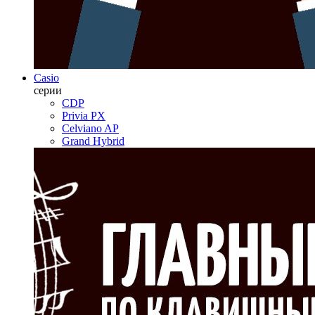
Casio
серии
CDP
Privia PX
Celviano AP
Grand Hybrid