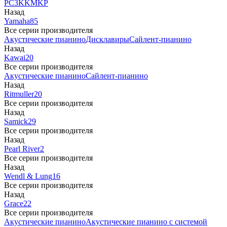
PC3
K
KM
KP
Назад
Yamaha
85
Все серии производителя
Акустические пианино
Дисклавиры
Сайлент-пианино
Назад
Kawai
20
Все серии производителя
Акустические пианино
Сайлент-пианино
Назад
Ritmuller
20
Все серии производителя
Назад
Samick
29
Все серии производителя
Назад
Pearl River
2
Все серии производителя
Назад
Wendl & Lung
16
Все серии производителя
Назад
Grace
22
Все серии производителя
Акустические пианино
Акустические пианино с системой