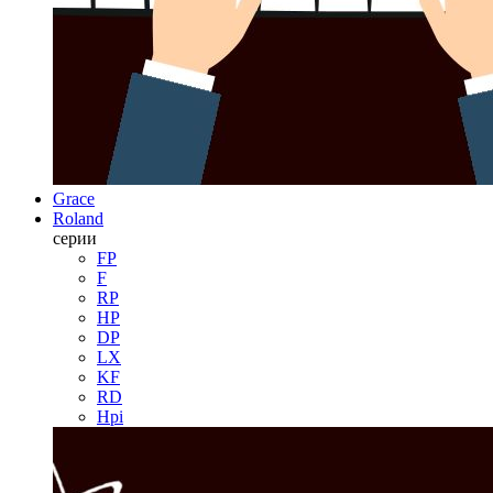
Grace
Roland
серии
FP
F
RP
HP
DP
LX
KF
RD
Hpi