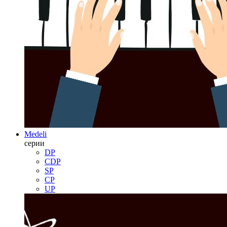
Medeli
серии
DP
CDP
SP
CP
UP