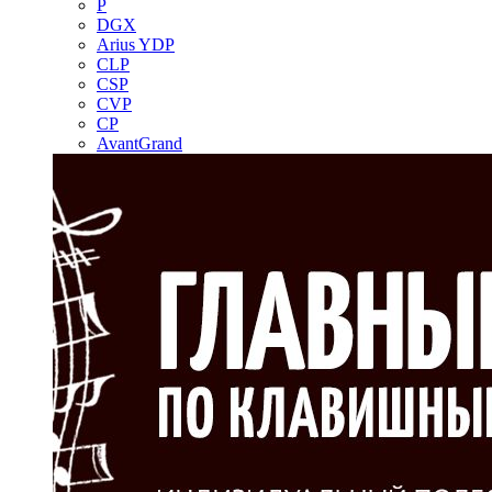
P
DGX
Arius YDP
CLP
CSP
CVP
CP
AvantGrand