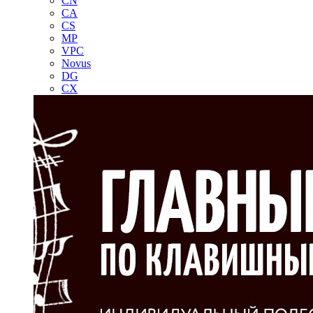
CN
CA
CS
MP
VPC
Novus
DG
CX