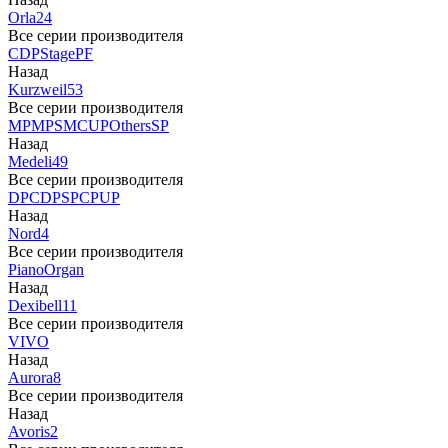
Orla
24
Все серии производителя
CDP
Stage
PF
Назад
Kurzweil
53
Все серии производителя
MP
MPS
M
CUP
Others
SP
Назад
Medeli
49
Все серии производителя
DP
CDP
SP
CP
UP
Назад
Nord
4
Все серии производителя
Piano
Organ
Назад
Dexibell
11
Все серии производителя
VIVO
Назад
Aurora
8
Все серии производителя
Назад
Avoris
2