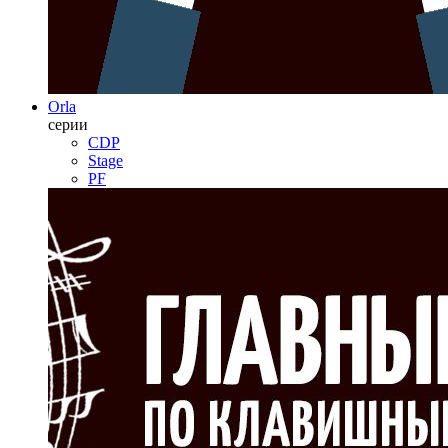
Orla
серии
CDP
Stage
PF