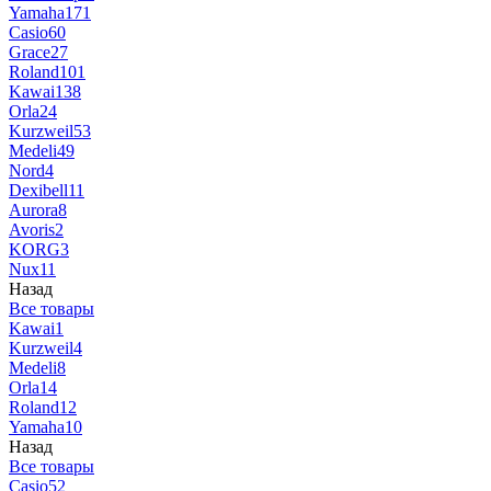
Yamaha
171
Casio
60
Grace
27
Roland
101
Kawai
138
Orla
24
Kurzweil
53
Medeli
49
Nord
4
Dexibell
11
Aurora
8
Avoris
2
KORG
3
Nux
11
Назад
Все товары
Kawai
1
Kurzweil
4
Medeli
8
Orla
14
Roland
12
Yamaha
10
Назад
Все товары
Casio
52