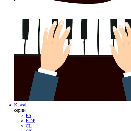
Kawai
серии
ES
KDP
CL